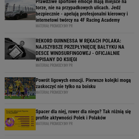
Prawdziwe sportowe emocje mają miejsce na
torze, nie na przypadkowych ulicach. Jedź
bezpiecznie - apelują profesjonalni kierowcy i
internetowi twórcy na 4F Racing Academy
MATERIAŁ PROMOCYJNY PR
REKORD GUINNESSA W RĘKACH POLAKA:
NAJSZYBSZE PRZEPŁYNIĘCIĘ BAŁTYKU NA
DESCE WINDSURFINGOWEJ - OFICJALNIE
WPISANY DO KSIĘGI
MATERIAŁ PROMOCYJNY PR
Powrót ligowych emocji. Pierwsze kolejki mogą
zaskoczyć nie tylko na boisku
MATERIAŁ PROMOCYJNY
Spacer dla niej, rower dla niego? Tak różnią się
profile aktywności Polek i Polaków
MATERIAŁ PROMOCYJNY PR