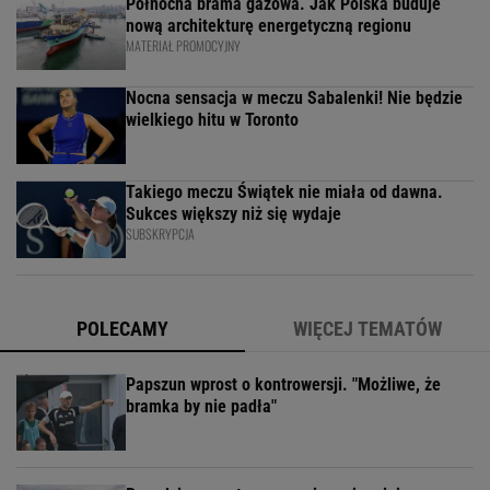
Północna brama gazowa. Jak Polska buduje
nową architekturę energetyczną regionu
MATERIAŁ PROMOCYJNY
Nocna sensacja w meczu Sabalenki! Nie będzie
wielkiego hitu w Toronto
Takiego meczu Świątek nie miała od dawna.
Sukces większy niż się wydaje
SUBSKRYPCJA
POLECAMY
WIĘCEJ TEMATÓW
Papszun wprost o kontrowersji. "Możliwe, że
bramka by nie padła"