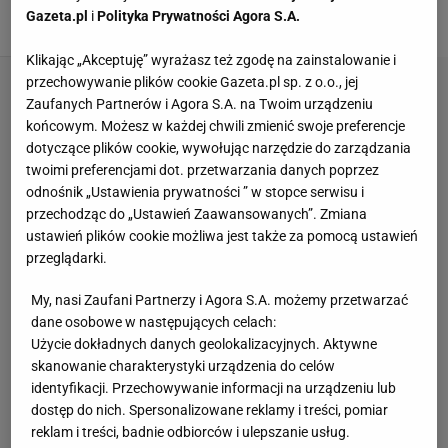
26 CZERWCA 2011, 18:37
Przemysław Iwańczyk,
Gazeta.pl
i
Polityka Prywatności Agora S.A.
Klikając „Akceptuję” wyrażasz też zgodę na zainstalowanie i
przechowywanie plików cookie Gazeta.pl sp. z o.o., jej
Zaufanych Partnerów i Agora S.A. na Twoim urządzeniu
końcowym. Możesz w każdej chwili zmienić swoje preferencje
dotyczące plików cookie, wywołując narzędzie do zarządzania
twoimi preferencjami dot. przetwarzania danych poprzez
odnośnik „Ustawienia prywatności ” w stopce serwisu i
przechodząc do „Ustawień Zaawansowanych”. Zmiana
ustawień plików cookie możliwa jest także za pomocą ustawień
przeglądarki.
My, nasi Zaufani Partnerzy i Agora S.A. możemy przetwarzać
dane osobowe w następujących celach:
Użycie dokładnych danych geolokalizacyjnych. Aktywne
skanowanie charakterystyki urządzenia do celów
identyfikacji. Przechowywanie informacji na urządzeniu lub
dostęp do nich. Spersonalizowane reklamy i treści, pomiar
reklam i treści, badnie odbiorców i ulepszanie usług.