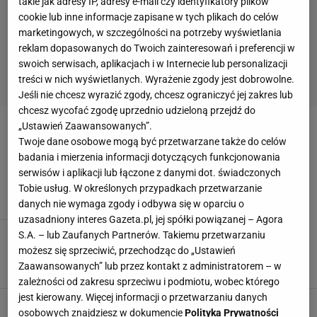
takie jak adresy IP, adresy e-mail czy identyfikatory plików
cookie lub inne informacje zapisane w tych plikach do celów
marketingowych, w szczególności na potrzeby wyświetlania
reklam dopasowanych do Twoich zainteresowań i preferencji w
swoich serwisach, aplikacjach i w Internecie lub personalizacji
treści w nich wyświetlanych. Wyrażenie zgody jest dobrowolne.
Jeśli nie chcesz wyrazić zgody, chcesz ograniczyć jej zakres lub
chcesz wycofać zgodę uprzednio udzieloną przejdź do
„Ustawień Zaawansowanych”.
JEANNIE LONGO
Twoje dane osobowe mogą być przetwarzane także do celów
badania i mierzenia informacji dotyczących funkcjonowania
Kolarstwo. Sekrety Jeannie Longo
serwisów i aplikacji lub łączone z danymi dot. świadczonych
16 WRZEŚNIA 2011, 22:05
Olgierd Kwiatkowski,
Tobie usług. W określonych przypadkach przetwarzanie
danych nie wymaga zgody i odbywa się w oparciu o
uzasadniony interes Gazeta.pl, jej spółki powiązanej – Agora
S.A. – lub Zaufanych Partnerów. Takiemu przetwarzaniu
Kolarstwo. Mąż francuskiej legendy Jeannie
Longo kupował EPO
możesz się sprzeciwić, przechodząc do „Ustawień
Zaawansowanych” lub przez kontakt z administratorem – w
13 WRZEŚNIA 2011, 14:37
AFP, tok,
zależności od zakresu sprzeciwu i podmiotu, wobec którego
jest kierowany. Więcej informacji o przetwarzaniu danych
Londyn 2012. Jeśli głowa chce do raju...
osobowych znajdziesz w dokumencie
Polityka Prywatności