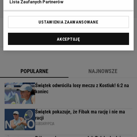
Lista Zaufanych Partnerów
USTAWIENIA ZAAWANSOWANE
Jeannie Longo ma się dobrze
29 WRZEŚNIA 2010, 19:57
ok,
AKCEPTUJĘ
POPULARNE
NAJNOWSZE
Świątek odwróciła losy meczu z Kostiuk! 6:2 na
koniec
Świątek pokazuje, że Fibak ma rację i nie ma
racji
SUBSKRYPCJA