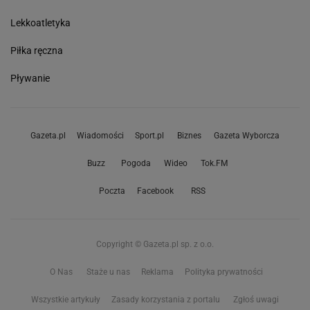
Lekkoatletyka
Piłka ręczna
Pływanie
Gazeta.pl
Wiadomości
Sport.pl
Biznes
Gazeta Wyborcza
Buzz
Pogoda
Wideo
Tok.FM
Poczta
Facebook
RSS
Copyright © Gazeta.pl sp. z o.o.
O Nas
Staże u nas
Reklama
Polityka prywatności
Wszystkie artykuły
Zasady korzystania z portalu
Zgłoś uwagi