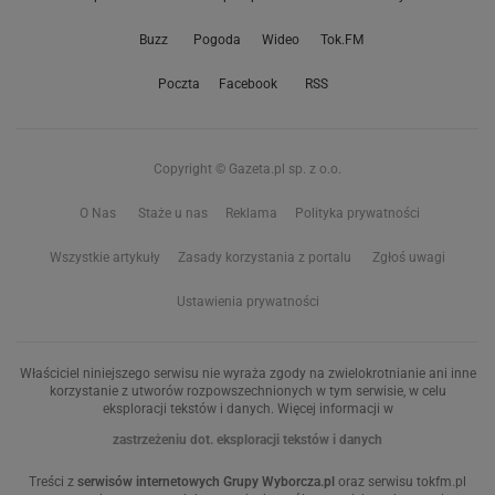
Buzz
Pogoda
Wideo
Tok.FM
Poczta
Facebook
RSS
Copyright © Gazeta.pl sp. z o.o.
O Nas
Staże u nas
Reklama
Polityka prywatności
Wszystkie artykuły
Zasady korzystania z portalu
Zgłoś uwagi
Ustawienia prywatności
Właściciel niniejszego serwisu nie wyraża zgody na zwielokrotnianie ani inne
korzystanie z utworów rozpowszechnionych w tym serwisie, w celu
eksploracji tekstów i danych. Więcej informacji w
zastrzeżeniu dot. eksploracji tekstów i danych
Treści z
serwisów internetowych Grupy Wyborcza.pl
oraz serwisu tokfm.pl