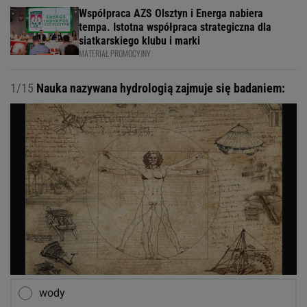
Współpraca AZS Olsztyn i Energa nabiera
tempa. Istotna współpraca strategiczna dla
siatkarskiego klubu i marki
MATERIAŁ PROMOCYJNY
1/15
Nauka nazywana hydrologią zajmuje się badaniem:
wody