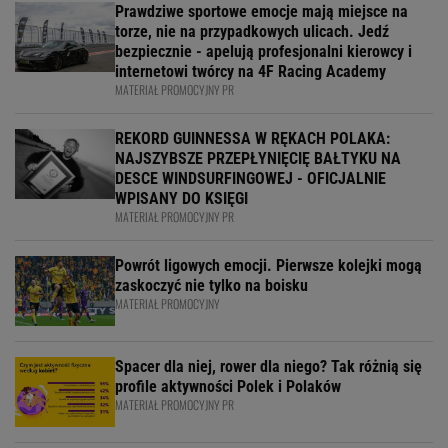
Prawdziwe sportowe emocje mają miejsce na
torze, nie na przypadkowych ulicach. Jedź
bezpiecznie - apelują profesjonalni kierowcy i
internetowi twórcy na 4F Racing Academy
MATERIAŁ PROMOCYJNY PR
REKORD GUINNESSA W RĘKACH POLAKA:
NAJSZYBSZE PRZEPŁYNIĘCIĘ BAŁTYKU NA
DESCE WINDSURFINGOWEJ - OFICJALNIE
WPISANY DO KSIĘGI
MATERIAŁ PROMOCYJNY PR
Powrót ligowych emocji. Pierwsze kolejki mogą
zaskoczyć nie tylko na boisku
MATERIAŁ PROMOCYJNY
Spacer dla niej, rower dla niego? Tak różnią się
profile aktywności Polek i Polaków
MATERIAŁ PROMOCYJNY PR