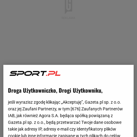
Droga Użytkowniczko, Drogi Użytkowniku,
jeśli wyrazisz zgodę klikając „Akceptuję”, Gazeta.pl sp. z o.o.
oraz jej Zaufani Partnerzy, w tym [
676
] Zaufanych Partnerów
IAB, jak również Agora S.A. będąca spółką powiązaną z
Gazeta.pl sp. z o.o., będą przetwarzać Twoje dane osobowe
takie jak adresy IP, adresy e-mail czy identyfikatory plików
cookie lub inne informacje zapisane w tych plikach do celów