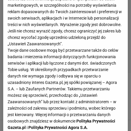
marketingowych, w szczególności na potrzeby wyświetlania
reklam dopasowanych do Twoich zainteresowań i preferencji w
swoich serwisach, aplikacjach i w Internecie lub personalizacji
treści w nich wyświetlanych. Wyrażenie zgody jest dobrowolne.
Jeśli nie chcesz wyrazić zgody, chcesz ograniczyć jej zakres lub
chcesz wycofać zgodę uprzednio udzieloną przejdź do
„Ustawień Zaawansowanych”.
Twoje dane osobowe mogą być przetwarzane także do celów
badania i mierzenia informacji dotyczących funkcjonowania
serwisów i aplikacji lub łączone z danymi dot. świadczonych
Tobie usług. W określonych przypadkach przetwarzanie
danych nie wymaga zgody i odbywa się w oparciu o
uzasadniony interes Gazeta.pl, jej spółki powiązanej – Agora
JAVIER CLEMENTE
S.A. – lub Zaufanych Partnerów. Takiemu przetwarzaniu
możesz się sprzeciwić, przechodząc do „Ustawień
Przed półfinałem LM i El Clasico: Jak
Zaawansowanych” lub przez kontakt z administratorem – w
powstrzymać Cristiano Ronaldo? Bardzo łatwo
zależności od zakresu sprzeciwu i podmiotu, wobec którego
16 KWIETNIA 2012, 11:27
ŁM,
jest kierowany. Więcej informacji o przetwarzaniu danych
osobowych znajdziesz w dokumencie
Polityka Prywatności
Piłka nożna. Komitet techniczny reprezentacji
Gazeta.pl
i
Polityka Prywatności Agora S.A.