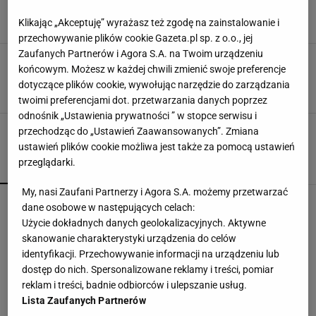
Kamerunu ostro skrytykował Clemente
18 PAŹDZIERNIKA 2010, 13:32
Klikając „Akceptuję” wyrażasz też zgodę na zainstalowanie i
Reuters, tka,
przechowywanie plików cookie Gazeta.pl sp. z o.o., jej
Zaufanych Partnerów i Agora S.A. na Twoim urządzeniu
Jak PZPN (nie) rozmawiał z zagranicznymi
końcowym. Możesz w każdej chwili zmienić swoje preferencje
kandydatami na selekcjonera
dotyczące plików cookie, wywołując narzędzie do zarządzania
23 WRZEŚNIA 2009, 11:00
Bartosz Nosal,
twoimi preferencjami dot. przetwarzania danych poprzez
odnośnik „Ustawienia prywatności ” w stopce serwisu i
przechodząc do „Ustawień Zaawansowanych”. Zmiana
ustawień plików cookie możliwa jest także za pomocą ustawień
przeglądarki.
POPULARNE
NAJNOWSZE
My, nasi Zaufani Partnerzy i Agora S.A. możemy przetwarzać
Chwalińska znów zagra w Toronto? Polka czeka
dane osobowe w następujących celach:
na decyzję
Użycie dokładnych danych geolokalizacyjnych. Aktywne
skanowanie charakterystyki urządzenia do celów
identyfikacji. Przechowywanie informacji na urządzeniu lub
Trzy minuty i wstrząs u Igi Świątek. Szkoda, że
dostęp do nich. Spersonalizowane reklamy i treści, pomiar
Roig tego nie widział
reklam i treści, badnie odbiorców i ulepszanie usług.
SUBSKRYPCJA
Lista Zaufanych Partnerów