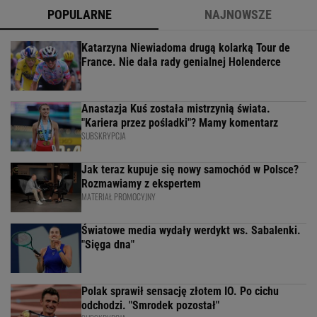
POPULARNE
NAJNOWSZE
Katarzyna Niewiadoma drugą kolarką Tour de
France. Nie dała rady genialnej Holenderce
Anastazja Kuś została mistrzynią świata.
"Kariera przez pośladki"? Mamy komentarz
SUBSKRYPCJA
Jak teraz kupuje się nowy samochód w Polsce?
Rozmawiamy z ekspertem
MATERIAŁ PROMOCYJNY
Światowe media wydały werdykt ws. Sabalenki.
"Sięga dna"
Polak sprawił sensację złotem IO. Po cichu
odchodzi. "Smrodek pozostał"