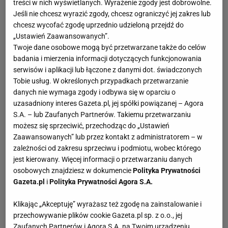
treści w nich wyświetlanych. Wyrażenie zgody jest dobrowolne.
Jeśli nie chcesz wyrazić zgody, chcesz ograniczyć jej zakres lub
chcesz wycofać zgodę uprzednio udzieloną przejdź do
Jaqueline Carvalho urodziła się 31 grudnia 1983 roku w
„Ustawień Zaawansowanych”.
Recife w Brazylii. Zawodniczka mierzy 186 cm wzrostu i
Twoje dane osobowe mogą być przetwarzane także do celów
gra na pozycji przyjmującej. Jest wielokrotną
badania i mierzenia informacji dotyczących funkcjonowania
reprezentantką swojego kraju.
serwisów i aplikacji lub łączone z danymi dot. świadczonych
Tobie usług. W określonych przypadkach przetwarzanie
Kariera drużynowa
danych nie wymaga zgody i odbywa się w oparciu o
uzasadniony interes Gazeta.pl, jej spółki powiązanej – Agora
Na początku swojej kariery Jaqueline Carvalho związała
S.A. – lub Zaufanych Partnerów. Takiemu przetwarzaniu
się w roku 2002 z zespołem Gremio de Volei Osasco.
możesz się sprzeciwić, przechodząc do „Ustawień
Grała tam przez 2 sezony. Następnie na kolejne 2 lata
Zaawansowanych” lub przez kontakt z administratorem – w
siatkarka związała się z drużyną Unilever Rio de Janeiro.
zależności od zakresu sprzeciwu i podmiotu, wobec którego
Zawodniczka z Recife w roku 2006 zdecydowała się na
jest kierowany. Więcej informacji o przetwarzaniu danych
osobowych znajdziesz w dokumencie
Polityka Prywatności
wyjazd do Europy, gdzie co sezon zmieniała klub. Jej
Gazeta.pl
i
Polityka Prywatności Agora S.A.
pierwszym zespołem było Vini Monteschiavo Jesi.
Później Jaqueline Carvalho przeszła do hiszpańskiej
Klikając „Akceptuję” wyrażasz też zgodę na zainstalowanie i
ekipy Gruppo Murcia 2002. W sezonie 2008/2008
przechowywanie plików cookie Gazeta.pl sp. z o.o., jej
powróciła na Półwysep Apeniński, aby reprezentować
Zaufanych Partnerów i Agora S.A. na Twoim urządzeniu