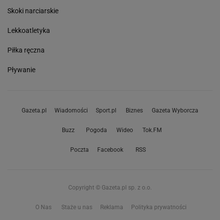
Skoki narciarskie
Lekkoatletyka
Piłka ręczna
Pływanie
Gazeta.pl
Wiadomości
Sport.pl
Biznes
Gazeta Wyborcza
Buzz
Pogoda
Wideo
Tok.FM
Poczta
Facebook
RSS
Copyright © Gazeta.pl sp. z o.o.
O Nas
Staże u nas
Reklama
Polityka prywatności