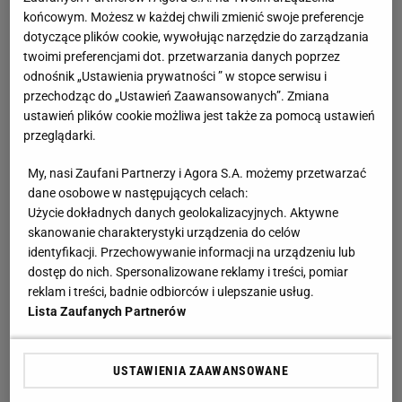
barwy Scavolini Pesaro.
końcowym. Możesz w każdej chwili zmienić swoje preferencje
dotyczące plików cookie, wywołując narzędzie do zarządzania
twoimi preferencjami dot. przetwarzania danych poprzez
W roku 2009 siatkarka wróciła do ojczyzny i ponownie
odnośnik „Ustawienia prywatności ” w stopce serwisu i
zaczęła występować w zespole Gremio de Volei Osasco.
przechodząc do „Ustawień Zaawansowanych”. Zmiana
Po 5 latach Jaqueline Carvalho zmieniła barwy klubowe i
ustawień plików cookie możliwa jest także za pomocą ustawień
rozpoczęła grę dla Minas Tenis Clube. W sezonie 2015/16
przeglądarki.
zawodniczka na krótko związała się z SESI Sao Paulo,
My, nasi Zaufani Partnerzy i Agora S.A. możemy przetwarzać
aby niedługo znów przywdziać trykot Minas Tenis Clube.
dane osobowe w następujących celach:
Użycie dokładnych danych geolokalizacyjnych. Aktywne
W czasie swojej kariery zawodniczej, Jaqueline Carvalho
skanowanie charakterystyki urządzenia do celów
zdobyła wiele cennych trofeów. Aż 5 razy zdobyła
identyfikacji. Przechowywanie informacji na urządzeniu lub
dostęp do nich. Spersonalizowane reklamy i treści, pomiar
Mistrzostwo Brazylii. Na swoim koncie zapisała również
reklam i treści, badnie odbiorców i ulepszanie usług.
Mistrzostwo, Puchar i Superpuchar Hiszpanii. Z kolei
Lista Zaufanych Partnerów
podczas pobytu na Półwyspie Apenińskim mogła się
cieszyć ze zdobycia Pucharu i Superpucharu Włoch, a
także z Wicemistrzostwa tego kraju. Zawodniczka ma też
USTAWIENIA ZAAWANSOWANE
w swojej kolekcji złoty medal zdobyty w rywalizacji o