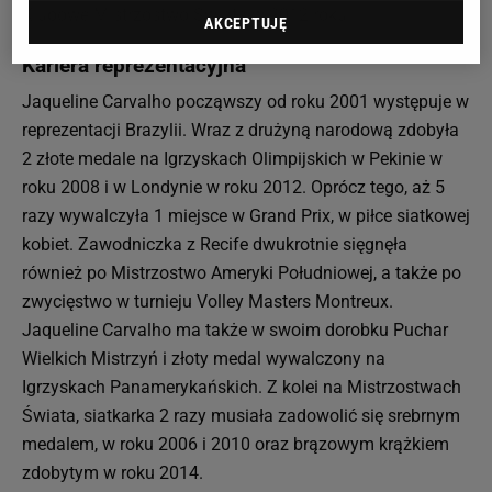
Klubowe Mistrzostwo Świata w 2012 roku.
AKCEPTUJĘ
Kariera reprezentacyjna
Jaqueline Carvalho począwszy od roku 2001 występuje w
reprezentacji Brazylii. Wraz z drużyną narodową zdobyła
2 złote medale na Igrzyskach Olimpijskich w Pekinie w
roku 2008 i w Londynie w roku 2012. Oprócz tego, aż 5
razy wywalczyła 1 miejsce w Grand Prix, w piłce siatkowej
kobiet. Zawodniczka z Recife dwukrotnie sięgnęła
również po Mistrzostwo Ameryki Południowej, a także po
zwycięstwo w turnieju Volley Masters Montreux.
Jaqueline Carvalho ma także w swoim dorobku Puchar
Wielkich Mistrzyń i złoty medal wywalczony na
Igrzyskach Panamerykańskich. Z kolei na Mistrzostwach
Świata, siatkarka 2 razy musiała zadowolić się srebrnym
medalem, w roku 2006 i 2010 oraz brązowym krążkiem
zdobytym w roku 2014.