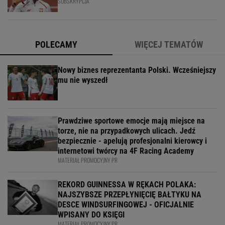
SUBSKRYPCJA
POLECAMY
WIĘCEJ TEMATÓW
Nowy biznes reprezentanta Polski. Wcześniejszy
mu nie wyszedł
Prawdziwe sportowe emocje mają miejsce na
torze, nie na przypadkowych ulicach. Jedź
bezpiecznie - apelują profesjonalni kierowcy i
internetowi twórcy na 4F Racing Academy
MATERIAŁ PROMOCYJNY PR
REKORD GUINNESSA W RĘKACH POLAKA:
NAJSZYBSZE PRZEPŁYNIĘCIĘ BAŁTYKU NA
DESCE WINDSURFINGOWEJ - OFICJALNIE
WPISANY DO KSIĘGI
MATERIAŁ PROMOCYJNY PR