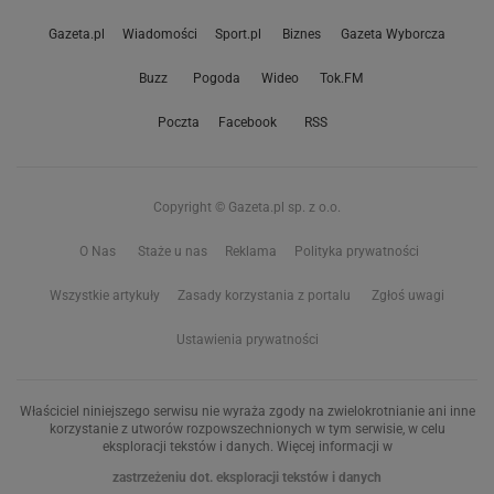
Gazeta.pl
Wiadomości
Sport.pl
Biznes
Gazeta Wyborcza
Buzz
Pogoda
Wideo
Tok.FM
Poczta
Facebook
RSS
Copyright © Gazeta.pl sp. z o.o.
O Nas
Staże u nas
Reklama
Polityka prywatności
Wszystkie artykuły
Zasady korzystania z portalu
Zgłoś uwagi
Ustawienia prywatności
Właściciel niniejszego serwisu nie wyraża zgody na zwielokrotnianie ani inne
korzystanie z utworów rozpowszechnionych w tym serwisie, w celu
eksploracji tekstów i danych. Więcej informacji w
zastrzeżeniu dot. eksploracji tekstów i danych