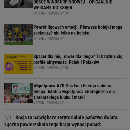
DESCE WINDSURFINGOWEJ - OFICJALNIE
WPISANY DO KSIĘGI
MATERIAŁ PROMOCYJNY PR
Powrót ligowych emocji. Pierwsze kolejki mogą
zaskoczyć nie tylko na boisku
MATERIAŁ PROMOCYJNY
Spacer dla niej, rower dla niego? Tak różnią się
profile aktywności Polek i Polaków
MATERIAŁ PROMOCYJNY PR
Współpraca AZS Olsztyn i Energa nabiera
tempa. Istotna współpraca strategiczna dla
siatkarskiego klubu i marki
MATERIAŁ PROMOCYJNY
1/11
Rosja to największe terytorialnie państwo świata.
Łączna powierzchnia tego kraju wynosi ponad: