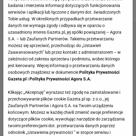
"Wysoki jak dąb, głupi jak głąb". Jest reakcja
badania i mierzenia informacji dotyczących funkcjonowania
Gortata na atak PiS
serwisów i aplikacji lub łączone z danymi dot. świadczonych
13 STYCZNIA 2024, 09:10
Karolina Kurek,
Tobie usług. W określonych przypadkach przetwarzanie
danych nie wymaga zgody i odbywa się w oparciu o
uzasadniony interes Gazeta.pl, jej spółki powiązanej – Agora
S.A. – lub Zaufanych Partnerów. Takiemu przetwarzaniu
możesz się sprzeciwić, przechodząc do „Ustawień
Zaawansowanych” lub przez kontakt z administratorem – w
zależności od zakresu sprzeciwu i podmiotu, wobec którego
jest kierowany. Więcej informacji o przetwarzaniu danych
osobowych znajdziesz w dokumencie
Polityka Prywatności
Gazeta.pl
i
Polityka Prywatności Agora S.A.
Klikając „Akceptuję” wyrażasz też zgodę na zainstalowanie i
przechowywanie plików cookie Gazeta.pl sp. z o.o., jej
Zaufanych Partnerów i Agora S.A. na Twoim urządzeniu
końcowym. Możesz w każdej chwili zmienić swoje preferencje
dotyczące plików cookie, wywołując narzędzie do zarządzania
twoimi preferencjami dot. przetwarzania danych poprzez
odnośnik „Ustawienia prywatności ” w stopce serwisu i