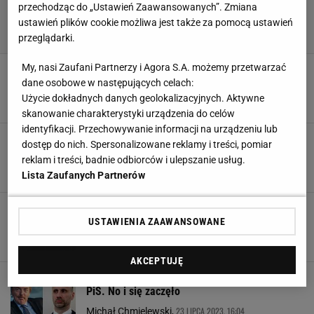
przechodząc do „Ustawień Zaawansowanych”. Zmiana
ustawień plików cookie możliwa jest także za pomocą ustawień
przeglądarki.
My, nasi Zaufani Partnerzy i Agora S.A. możemy przetwarzać
Janusz Kowalski pochwalił się wynikiem
wyborów. Boniek spojrzał i nie miał litości
dane osobowe w następujących celach:
Użycie dokładnych danych geolokalizacyjnych. Aktywne
16 PAŹDZIERNIKA 2023, 22:49
Bartosz Naus,
skanowanie charakterystyki urządzenia do celów
identyfikacji. Przechowywanie informacji na urządzeniu lub
Janusz Kowalski kontra Boniek.
dostęp do nich. Spersonalizowane reklamy i treści, pomiar
Niewiarygodne, co mu wyciągnął
reklam i treści, badnie odbiorców i ulepszanie usług.
5 PAŹDZIERNIKA 2023, 05:15
Błażej Winter,
Lista Zaufanych Partnerów
Poseł od Ziobry obiecał złote góry. Ten klub ma
stać się potęgą
USTAWIENIA ZAAWANSOWANE
20 WRZEŚNIA 2023, 14:32
Michał Chmielewski,
AKCEPTUJĘ
Zbigniew Boniek zakpił z wiceministra rządu
PiS. No i się zaczęło
23 LIPCA 2023, 16:04
Michał Chmielewski,