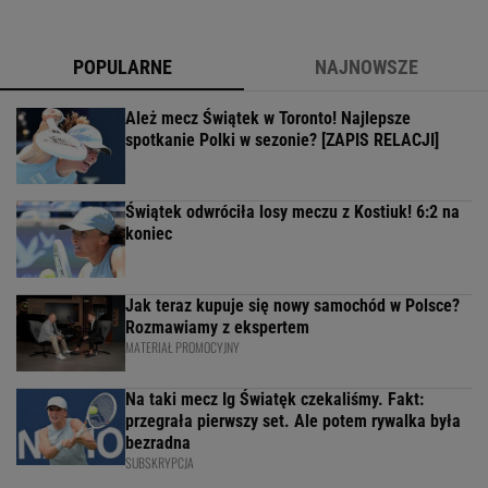
POPULARNE
NAJNOWSZE
Ależ mecz Świątek w Toronto! Najlepsze
spotkanie Polki w sezonie? [ZAPIS RELACJI]
Świątek odwróciła losy meczu z Kostiuk! 6:2 na
koniec
Jak teraz kupuje się nowy samochód w Polsce?
Rozmawiamy z ekspertem
MATERIAŁ PROMOCYJNY
Na taki mecz Ig Światęk czekaliśmy. Fakt:
przegrała pierwszy set. Ale potem rywalka była
bezradna
SUBSKRYPCJA