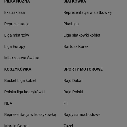
PIŁKA NOŻNA
SIATKÓWKA
Ekstraklasa
Reprezentacja w siatkówkę
Reprezentacja
PlusLiga
Liga mistrzów
Liga siatkówki kobiet
Liga Europy
Bartosz Kurek
Mistrzostwa Świata
KOSZYKÓWKA
SPORTY MOTOROWE
Basket Liga kobiet
Rajd Dakar
Polska liga koszykówki
Rajd Polski
NBA
F1
Reprezentacja w koszykówkę
Rajdy samochodowe
Marcin Gortat
Żużel