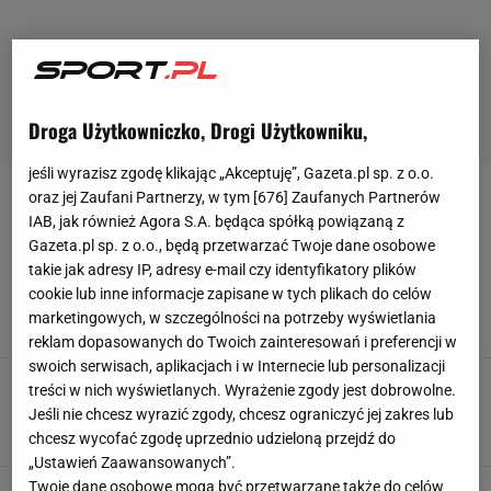
Droga Użytkowniczko, Drogi Użytkowniku,
jeśli wyrazisz zgodę klikając „Akceptuję”, Gazeta.pl sp. z o.o.
oraz jej Zaufani Partnerzy, w tym [
676
] Zaufanych Partnerów
JANUSZ KOWALSKI
IAB, jak również Agora S.A. będąca spółką powiązaną z
Gazeta.pl sp. z o.o., będą przetwarzać Twoje dane osobowe
Janusz Kowalski nie wytrzymał. Dostało się
takie jak adresy IP, adresy e-mail czy identyfikatory plików
całemu klubowi
cookie lub inne informacje zapisane w tych plikach do celów
Kacper Ciuksza, Michał Chmielewski,
marketingowych, w szczególności na potrzeby wyświetlania
29 LUTEGO 2024, 12:19
reklam dopasowanych do Twoich zainteresowań i preferencji w
swoich serwisach, aplikacjach i w Internecie lub personalizacji
"Bez honoru i bez klasy". Gortat w akcji. Tak
treści w nich wyświetlanych. Wyrażenie zgody jest dobrowolne.
odpowiedział politykowi PiS
Jeśli nie chcesz wyrazić zgody, chcesz ograniczyć jej zakres lub
15 STYCZNIA 2024, 10:39
Karolina Kurek,
chcesz wycofać zgodę uprzednio udzieloną przejdź do
„Ustawień Zaawansowanych”.
Twoje dane osobowe mogą być przetwarzane także do celów