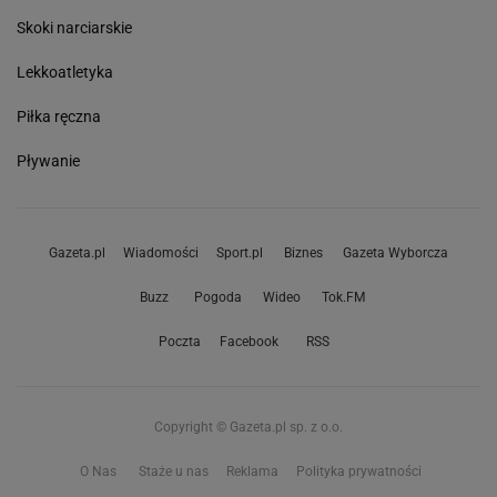
Skoki narciarskie
Lekkoatletyka
Piłka ręczna
Pływanie
Gazeta.pl
Wiadomości
Sport.pl
Biznes
Gazeta Wyborcza
Buzz
Pogoda
Wideo
Tok.FM
Poczta
Facebook
RSS
Copyright © Gazeta.pl sp. z o.o.
O Nas
Staże u nas
Reklama
Polityka prywatności