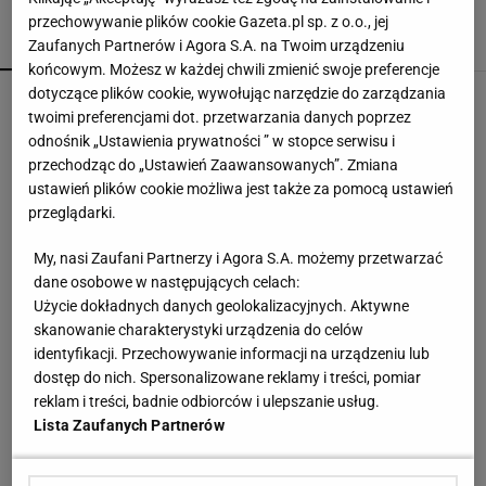
przechowywanie plików cookie Gazeta.pl sp. z o.o., jej
POPULARNE
NAJNOWSZE
Zaufanych Partnerów i Agora S.A. na Twoim urządzeniu
końcowym. Możesz w każdej chwili zmienić swoje preferencje
dotyczące plików cookie, wywołując narzędzie do zarządzania
Hurkacz miał już piłki meczowe. Bolesna
twoimi preferencjami dot. przetwarzania danych poprzez
porażka w Montrealu! [ZAPIS RELACJI]
odnośnik „Ustawienia prywatności ” w stopce serwisu i
przechodząc do „Ustawień Zaawansowanych”. Zmiana
ustawień plików cookie możliwa jest także za pomocą ustawień
Cały świat widział, jak Switolina potraktowała
rywalkę po meczu
przeglądarki.
My, nasi Zaufani Partnerzy i Agora S.A. możemy przetwarzać
dane osobowe w następujących celach:
Jak teraz kupuje się nowy samochód w Polsce?
Rozmawiamy z ekspertem
Użycie dokładnych danych geolokalizacyjnych. Aktywne
MATERIAŁ PROMOCYJNY
skanowanie charakterystyki urządzenia do celów
identyfikacji. Przechowywanie informacji na urządzeniu lub
Rosja wraca, ale do Polski nie przyleci. Polscy
dostęp do nich. Spersonalizowane reklamy i treści, pomiar
siatkarze reagują. "Nie rozumiem"
reklam i treści, badnie odbiorców i ulepszanie usług.
SUBSKRYPCJA
Lista Zaufanych Partnerów
To był popis Polki! Niewiadoma-Phinney