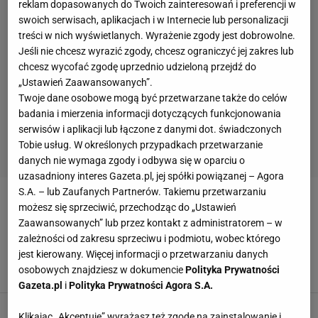
reklam dopasowanych do Twoich zainteresowań i preferencji w
swoich serwisach, aplikacjach i w Internecie lub personalizacji
treści w nich wyświetlanych. Wyrażenie zgody jest dobrowolne.
Jeśli nie chcesz wyrazić zgody, chcesz ograniczyć jej zakres lub
chcesz wycofać zgodę uprzednio udzieloną przejdź do
„Ustawień Zaawansowanych”.
Twoje dane osobowe mogą być przetwarzane także do celów
badania i mierzenia informacji dotyczących funkcjonowania
serwisów i aplikacji lub łączone z danymi dot. świadczonych
Tobie usług. W określonych przypadkach przetwarzanie
danych nie wymaga zgody i odbywa się w oparciu o
uzasadniony interes Gazeta.pl, jej spółki powiązanej – Agora
S.A. – lub Zaufanych Partnerów. Takiemu przetwarzaniu
IVAN NEKIĆ
możesz się sprzeciwić, przechodząc do „Ustawień
Zaawansowanych” lub przez kontakt z administratorem – w
Nieprawdopodobne. Spadł do polskiej II ligi, a
zależności od zakresu sprzeciwu i podmiotu, wobec którego
teraz zagra w Bundeslidze!
jest kierowany. Więcej informacji o przetwarzaniu danych
osobowych znajdziesz w dokumencie
Polityka Prywatności
23 STYCZNIA 2025, 21:24
Agnieszka Piskorz,
Gazeta.pl
i
Polityka Prywatności Agora S.A.
Klikając „Akceptuję” wyrażasz też zgodę na zainstalowanie i