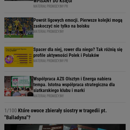
WPISANY DO KSIĘGI
MATERIAŁ PROMOCYJNY PR
Powrót ligowych emocji. Pierwsze kolejki mogą
zaskoczyć nie tylko na boisku
MATERIAŁ PROMOCYJNY
Spacer dla niej, rower dla niego? Tak różnią się
profile aktywności Polek i Polaków
MATERIAŁ PROMOCYJNY PR
Współpraca AZS Olsztyn i Energa nabiera
tempa. Istotna współpraca strategiczna dla
siatkarskiego klubu i marki
MATERIAŁ PROMOCYJNY
1/100
Które owoce zbierały siostry w tragedii pt.
"Balladyna"?