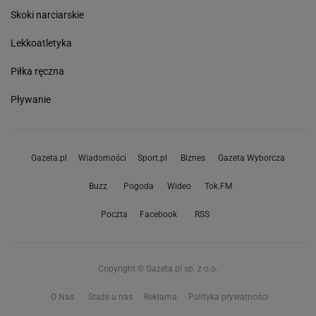
Skoki narciarskie
Lekkoatletyka
Piłka ręczna
Pływanie
Gazeta.pl
Wiadomości
Sport.pl
Biznes
Gazeta Wyborcza
Buzz
Pogoda
Wideo
Tok.FM
Poczta
Facebook
RSS
Copyright © Gazeta.pl sp. z o.o.
O Nas
Staże u nas
Reklama
Polityka prywatności