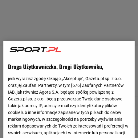
IRINA-CAMELIA BEGU
Droga Użytkowniczko, Drogi Użytkowniku,
"Kolejna rozdzierająca serce porażka". Koszmar
legendy trwa
jeśli wyrazisz zgodę klikając „Akceptuję”, Gazeta.pl sp. z o.o.
oraz jej Zaufani Partnerzy, w tym [
676
] Zaufanych Partnerów
22 CZERWCA 2026, 20:33
Agnieszka Piskorz,
IAB, jak również Agora S.A. będąca spółką powiązaną z
Gazeta.pl sp. z o.o., będą przetwarzać Twoje dane osobowe
Begu wraca do meczu ze Świątek. Przeprasza
takie jak adresy IP, adresy e-mail czy identyfikatory plików
za to, co zrobiła
cookie lub inne informacje zapisane w tych plikach do celów
28 LIPCA 2024, 08:11
Paweł Matys,
marketingowych, w szczególności na potrzeby wyświetlania
reklam dopasowanych do Twoich zainteresowań i preferencji w
swoich serwisach, aplikacjach i w Internecie lub personalizacji
Tak WTA komentuje to, co zrobiła Świątek.