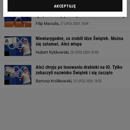
AKCEPTUJĘ
O której mecz Igi Świątek? Gdzie oglądać
igrzyska olimpijskie? [TRANSMISJA NA ŻYWO]
27 LIPCA 2024, 10:04
Filip Macuda,
Niewiarygodne, co zrobili Idze Świątek. Można
się załamać. Ależ wtopa
26 LIPCA 2024, 07:05
Hubert Rybkowski,
Ależ chryja po losowaniu drabinki na IO. Tylko
zobaczyli nazwisko Świątek i się zaczęło
25 LIPCA 2024, 14:56
Bartosz Królikowski,