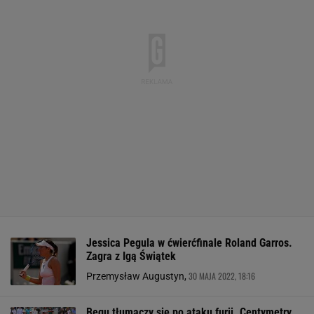
Jessica Pegula w ćwierćfinale Roland Garros.
Zagra z Igą Świątek
30 MAJA 2022, 18:16
Przemysław Augustyn,
Begu tłumaczy się po ataku furii. Centymetry