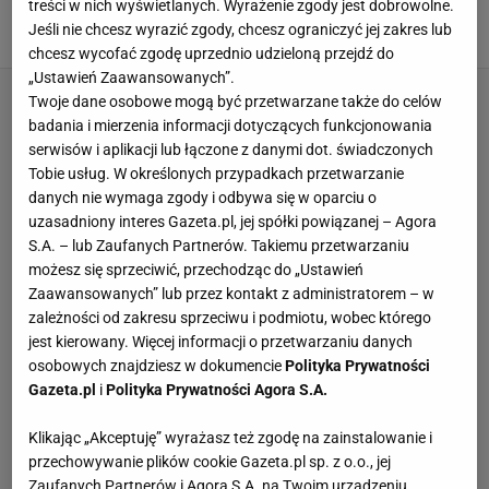
Lepiej się nie dało
treści w nich wyświetlanych. Wyrażenie zgody jest dobrowolne.
Jeśli nie chcesz wyrazić zgody, chcesz ograniczyć jej zakres lub
27 LIPCA 2024, 16:32
Hubert Pawlik,
chcesz wycofać zgodę uprzednio udzieloną przejdź do
„Ustawień Zaawansowanych”.
Twoje dane osobowe mogą być przetwarzane także do celów
badania i mierzenia informacji dotyczących funkcjonowania
serwisów i aplikacji lub łączone z danymi dot. świadczonych
Tobie usług. W określonych przypadkach przetwarzanie
danych nie wymaga zgody i odbywa się w oparciu o
uzasadniony interes Gazeta.pl, jej spółki powiązanej – Agora
S.A. – lub Zaufanych Partnerów. Takiemu przetwarzaniu
możesz się sprzeciwić, przechodząc do „Ustawień
Zaawansowanych” lub przez kontakt z administratorem – w
zależności od zakresu sprzeciwu i podmiotu, wobec którego
jest kierowany. Więcej informacji o przetwarzaniu danych
osobowych znajdziesz w dokumencie
Polityka Prywatności
Gazeta.pl
i
Polityka Prywatności Agora S.A.
Klikając „Akceptuję” wyrażasz też zgodę na zainstalowanie i
przechowywanie plików cookie Gazeta.pl sp. z o.o., jej
Zaufanych Partnerów i Agora S.A. na Twoim urządzeniu