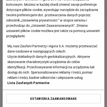
końcowym. Możesz w każdej chwili zmienić swoje preferencje
dotyczące plików cookie, wywołując narzędzie do zarządzania
twoimi preferencjami dot. przetwarzania danych poprzez
Świątek pozbawiła ich złudzeń w Paryżu. "Iga
odnośnik „Ustawienia prywatności ” w stopce serwisu i
jest nietykalna"
przechodząc do „Ustawień Zaawansowanych”. Zmiana
ustawień plików cookie możliwa jest także za pomocą ustawień
27 LIPCA 2024, 15:35
Aleksander Bernard,
przeglądarki.
Zeszło ciśnienie z Igi Świątek! 106 minut i
My, nasi Zaufani Partnerzy i Agora S.A. możemy przetwarzać
koniec
dane osobowe w następujących celach:
27 LIPCA 2024, 13:57
Aleksander Bernard,
Użycie dokładnych danych geolokalizacyjnych. Aktywne
skanowanie charakterystyki urządzenia do celów
identyfikacji. Przechowywanie informacji na urządzeniu lub
Świątek pokazała na igrzyskach nowy strój i się
zaczęło. Lawina komentarzy
dostęp do nich. Spersonalizowane reklamy i treści, pomiar
reklam i treści, badnie odbiorców i ulepszanie usług.
27 LIPCA 2024, 13:33
Filip Macuda,
Lista Zaufanych Partnerów
Świątek w drugiej rundzie na IO w Paryżu
[ZAPIS RELACJI]
USTAWIENIA ZAAWANSOWANE
27 LIPCA 2024, 11:13
Aleksander Bernard,