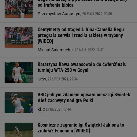
od trafienia kibica
26 MAJA 2022, 23:00
Przemysław Augustyn,
Centymetry od tragedii. Irina-Camelia Begu
przegrała serwis i rzuciła rakietą w trybuny
[WIDEO]
26 MAJA 2022, 16:37
Michał Salamucha,
Katarzyna Kawa awansowała do ćwierćfinału
turnieju WTA 250 w Gdyni
22 LIPCA 2021, 22:34
jsew,
BBC jednym zdaniem opisało mecz Igi Świątek.
Ależ zachwyty nad grą Polki
2 LIPCA 2021, 13:44
kf,
Kosmiczne zagranie Igi Świątek! Jak ona to
zrobiła? Fenomen [WIDEO]