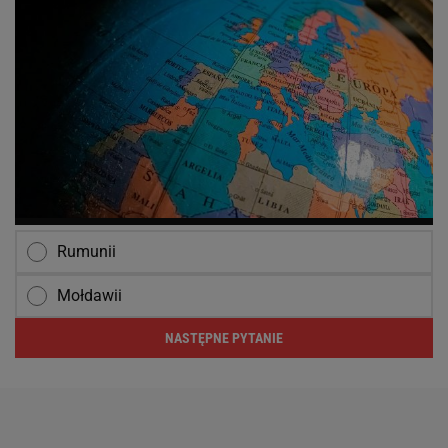
Rumunii
Mołdawii
NASTĘPNE PYTANIE