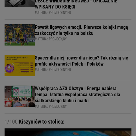
DESCE WINDSURFINGOWEJ - OFICJALNIE
WPISANY DO KSIĘGI
MATERIAŁ PROMOCYJNY PR
Powrót ligowych emocji. Pierwsze kolejki mogą
zaskoczyć nie tylko na boisku
MATERIAŁ PROMOCYJNY
Spacer dla niej, rower dla niego? Tak różnią się
profile aktywności Polek i Polaków
MATERIAŁ PROMOCYJNY PR
Współpraca AZS Olsztyn i Energa nabiera
tempa. Istotna współpraca strategiczna dla
siatkarskiego klubu i marki
MATERIAŁ PROMOCYJNY
1/100
Kiszyniów to stolica: