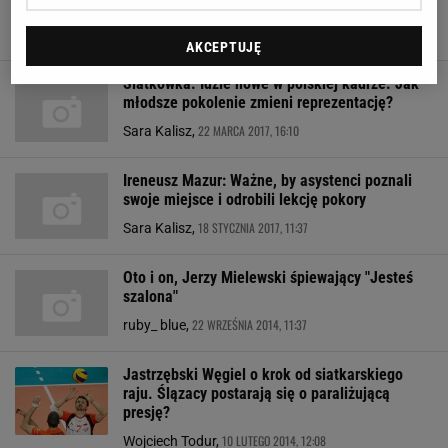
nas spotkać
9 CZERWCA 2017, 09:14
Sara Kalisz,
AKCEPTUJĘ
Siatkówka. Idzie nowe w polskiej kadrze. Jak
młodsze pokolenie zmieni reprezentację?
22 MARCA 2017, 16:10
Sara Kalisz,
Ireneusz Mazur: Ważne, by asystenci poznali
swoje miejsce i odrobili lekcję pokory
18 STYCZNIA 2017, 11:37
Sara Kalisz,
Oto i on, Jerzy Mielewski śpiewający "Jesteś
szalona"
22 WRZEŚNIA 2014, 11:37
ruby_ blue,
Jastrzębski Węgiel o krok od siatkarskiego
raju. Ślązacy postarają się o paraliżującą
presję?
10 LUTEGO 2014, 12:08
Wojciech Todur,