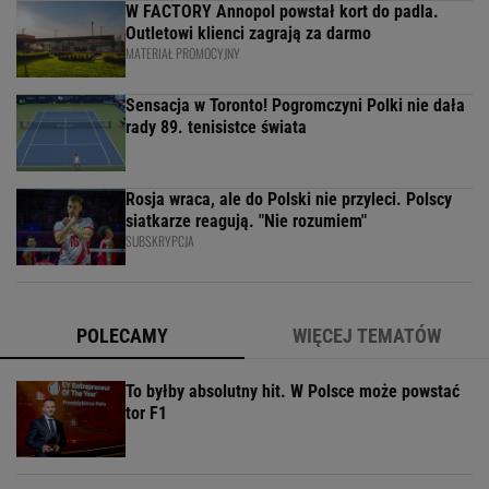
W FACTORY Annopol powstał kort do padla.
Outletowi klienci zagrają za darmo
MATERIAŁ PROMOCYJNY
Sensacja w Toronto! Pogromczyni Polki nie dała
rady 89. tenisistce świata
Rosja wraca, ale do Polski nie przyleci. Polscy
siatkarze reagują. "Nie rozumiem"
SUBSKRYPCJA
POLECAMY
WIĘCEJ TEMATÓW
To byłby absolutny hit. W Polsce może powstać
tor F1