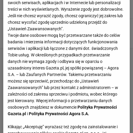
mogę normalnie spać"
swoich serwisach, aplikacjach i w Internecie lub personalizacji
treści w nich wyświetlanych. Wyrażenie zgody jest dobrowolne.
29 KWIETNIA 2023, 13:24
Paweł Matys,
Jeśli nie chcesz wyrazić zgody, chcesz ograniczyć jej zakres lub
chcesz wycofać zgodę uprzednio udzieloną przejdź do
Ostatnia prosta ws. Wilfredo Leona w
„Ustawień Zaawansowanych”.
reprezentacji Polski. "By potem nie kulał"
Twoje dane osobowe mogą być przetwarzane także do celów
SUBSKRYPCJA
badania i mierzenia informacji dotyczących funkcjonowania
serwisów i aplikacji lub łączone z danymi dot. świadczonych
Tobie usług. W określonych przypadkach przetwarzanie
danych nie wymaga zgody i odbywa się w oparciu o
uzasadniony interes Gazeta.pl, jej spółki powiązanej – Agora
S.A. – lub Zaufanych Partnerów. Takiemu przetwarzaniu
możesz się sprzeciwić, przechodząc do „Ustawień
Zaawansowanych” lub przez kontakt z administratorem – w
zależności od zakresu sprzeciwu i podmiotu, wobec którego
jest kierowany. Więcej informacji o przetwarzaniu danych
osobowych znajdziesz w dokumencie
Polityka Prywatności
Gazeta.pl
i
Polityka Prywatności Agora S.A.
Klikając „Akceptuję” wyrażasz też zgodę na zainstalowanie i