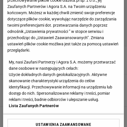
przechowywanie plików cookie Gazeta.pl sp. z o.o., jej
Zaufanych Partnerów i Agora S.A. na Twoim urządzeniu
końcowym. Możesz w każdej chwili zmienić swoje preferencje
dotyczące plików cookie, wywołując narzędzie do zarządzania
twoimi preferencjami dot. przetwarzania danych poprzez
odnośnik „Ustawienia prywatności ” w stopce serwisu i
przechodząc do „Ustawień Zaawansowanych”. Zmiana
ustawień plików cookie możliwa jest także za pomocą ustawień
przeglądarki.
Grbić ogłosił powołania. Kogo brakuje? Mazur:
Powinno być dodatkowe miejsce
My, nasi Zaufani Partnerzy i Agora S.A. możemy przetwarzać
7 MAJA 2022, 10:20
Agnieszka Piskorz,
dane osobowe w następujących celach:
Użycie dokładnych danych geolokalizacyjnych. Aktywne
Poszukiwanie ojca, twarda ręka i choroba syna.
skanowanie charakterystyki urządzenia do celów
Ireneusz Mazur: Sam się zastanawiam, skąd
identyfikacji. Przechowywanie informacji na urządzeniu lub
miałem tyle siły
dostęp do nich. Spersonalizowane reklamy i treści, pomiar
31 LIPCA 2019, 20:54
reklam i treści, badnie odbiorców i ulepszanie usług.
Sara Kalisz,
Lista Zaufanych Partnerów
Siatkówka. Ireneusz Mazur: Kubiak i Kurek to
husaria, natomiast Muzaj i Śliwka to lekka
kawaleria. Taki układ to najlepsze, co może
USTAWIENIA ZAAWANSOWANE