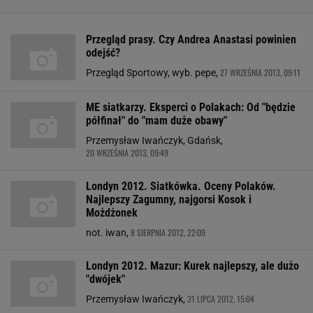
Przegląd prasy. Czy Andrea Anastasi powinien
odejść?
27 WRZEŚNIA 2013, 09:11
Przegląd Sportowy, wyb. pepe,
ME siatkarzy. Eksperci o Polakach: Od "będzie
półfinał" do "mam duże obawy"
Przemysław Iwańczyk, Gdańsk,
20 WRZEŚNIA 2013, 09:49
Londyn 2012. Siatkówka. Oceny Polaków.
Najlepszy Zagumny, najgorsi Kosok i
Możdżonek
8 SIERPNIA 2012, 22:09
not. iwan,
Londyn 2012. Mazur: Kurek najlepszy, ale dużo
"dwójek"
31 LIPCA 2012, 15:04
Przemysław Iwańczyk,