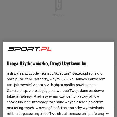
Droga Użytkowniczko, Drogi Użytkowniku,
jeśli wyrazisz zgodę klikając „Akceptuję”, Gazeta.pl sp. z o.o.
IRENEUSZ MAZUR
oraz jej Zaufani Partnerzy, w tym [
676
] Zaufanych Partnerów
IAB, jak również Agora S.A. będąca spółką powiązaną z
"To jakiś koszmar". Najlepsza drużyna Europy o
Gazeta.pl sp. z o.o., będą przetwarzać Twoje dane osobowe
krok od dramatu
takie jak adresy IP, adresy e-mail czy identyfikatory plików
SUBSKRYPCJA
cookie lub inne informacje zapisane w tych plikach do celów
marketingowych, w szczególności na potrzeby wyświetlania
Polski gigant się rozpada. Przerażenie. "Nie
reklam dopasowanych do Twoich zainteresowań i preferencji w