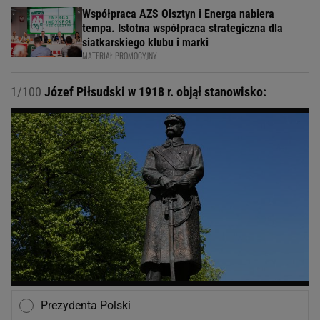
Współpraca AZS Olsztyn i Energa nabiera
tempa. Istotna współpraca strategiczna dla
siatkarskiego klubu i marki
MATERIAŁ PROMOCYJNY
1/100
Józef Piłsudski w 1918 r. objął stanowisko:
Prezydenta Polski