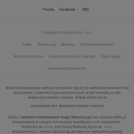
Poczta
Facebook
RSS
Copyright © Gazeta.pl sp. z o.o.
O Nas
Staże u nas
Reklama
Polityka prywatności
Wszystkie artykuły
Zasady korzystania z portalu
Zgłoś uwagi
Ustawienia prywatności
Właściciel niniejszego serwisu nie wyraża zgody na zwielokrotnianie ani inne
korzystanie z utworów rozpowszechnionych w tym serwisie, w celu
eksploracji tekstów i danych. Więcej informacji w
zastrzeżeniu dot. eksploracji tekstów i danych
Treści z
serwisów internetowych Grupy Wyborcza.pl
oraz serwisu tokfm.pl
prezentujemy w ramach komercyjnej współpracy z ich wydawcami:
Wyborcza sp. z o.o. oraz Grupą Radiową Agory sp. z o.o.
Wybrane treści z serwisu Sport.pl są dostępne po wykupieniu płatnej