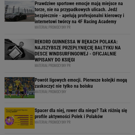
Prawdziwe sportowe emocje mają miejsce na
torze, nie na przypadkowych ulicach. Jedź
bezpiecznie - apelują profesjonalni kierowcy i
internetowi twórcy na 4F Racing Academy
MATERIAŁ PROMOCYJNY PR
REKORD GUINNESSA W RĘKACH POLAKA:
NAJSZYBSZE PRZEPŁYNIĘCIĘ BAŁTYKU NA
DESCE WINDSURFINGOWEJ - OFICJALNIE
WPISANY DO KSIĘGI
MATERIAŁ PROMOCYJNY PR
Powrót ligowych emocji. Pierwsze kolejki mogą
zaskoczyć nie tylko na boisku
MATERIAŁ PROMOCYJNY
Spacer dla niej, rower dla niego? Tak różnią się
profile aktywności Polek i Polaków
MATERIAŁ PROMOCYJNY PR