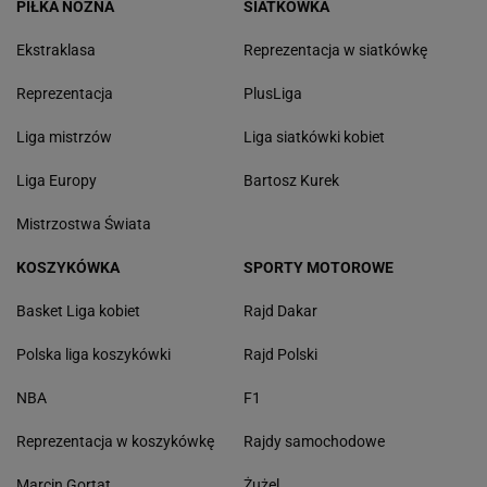
PIŁKA NOŻNA
SIATKÓWKA
Ekstraklasa
Reprezentacja w siatkówkę
Reprezentacja
PlusLiga
Liga mistrzów
Liga siatkówki kobiet
Liga Europy
Bartosz Kurek
Mistrzostwa Świata
KOSZYKÓWKA
SPORTY MOTOROWE
Basket Liga kobiet
Rajd Dakar
Polska liga koszykówki
Rajd Polski
NBA
F1
Reprezentacja w koszykówkę
Rajdy samochodowe
Marcin Gortat
Żużel