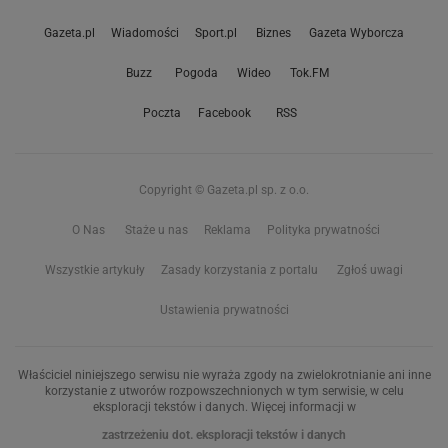
Gazeta.pl
Wiadomości
Sport.pl
Biznes
Gazeta Wyborcza
Buzz
Pogoda
Wideo
Tok.FM
Poczta
Facebook
RSS
Copyright © Gazeta.pl sp. z o.o.
O Nas
Staże u nas
Reklama
Polityka prywatności
Wszystkie artykuły
Zasady korzystania z portalu
Zgłoś uwagi
Ustawienia prywatności
Właściciel niniejszego serwisu nie wyraża zgody na zwielokrotnianie ani inne
korzystanie z utworów rozpowszechnionych w tym serwisie, w celu
eksploracji tekstów i danych. Więcej informacji w
zastrzeżeniu dot. eksploracji tekstów i danych