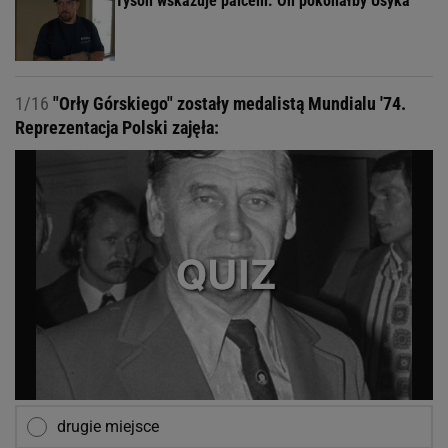
Tyson wskazuje palcem. On pokonałby Usyka
1/16
"Orły Górskiego" zostały medalistą Mundialu '74.
Reprezentacja Polski zajęła:
drugie miejsce