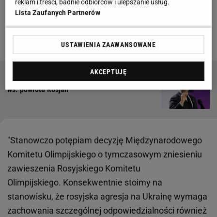
reklam i treści, badnie odbiorców i ulepszanie usług.
decyzji o zniesieniu sankcji na sportowców z Rosji.
Lista Zaufanych Partnerów
Decyzja jednak zapadła i spowodowała oburzenie
m.in.
polskich
władz.
USTAWIENIA ZAAWANSOWANE
AKCEPTUJĘ
Jednoznaczna reakcja Polski na decyzję MKOl
ws. powrotu Rosjan
"Stanowczo potępiam decyzję Międzynarodowego
Komitetu Olimpijskiego o tymczasowym zniesieniu
zawieszenia Rosyjskiego Komitetu
Olimpijskiego. Konsekwentnie stoimy na
stanowisku, że rosyjska agresja na Ukrainę wymaga
zachowania szczególnej odpowiedzialności również