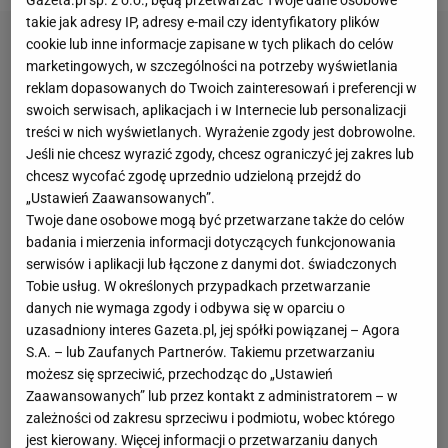
Gazeta.pl sp. z o.o., będą przetwarzać Twoje dane osobowe
takie jak adresy IP, adresy e-mail czy identyfikatory plików
cookie lub inne informacje zapisane w tych plikach do celów
marketingowych, w szczególności na potrzeby wyświetlania
reklam dopasowanych do Twoich zainteresowań i preferencji w
swoich serwisach, aplikacjach i w Internecie lub personalizacji
treści w nich wyświetlanych. Wyrażenie zgody jest dobrowolne.
Jeśli nie chcesz wyrazić zgody, chcesz ograniczyć jej zakres lub
chcesz wycofać zgodę uprzednio udzieloną przejdź do
„Ustawień Zaawansowanych”.
Twoje dane osobowe mogą być przetwarzane także do celów
badania i mierzenia informacji dotyczących funkcjonowania
serwisów i aplikacji lub łączone z danymi dot. świadczonych
Tobie usług. W określonych przypadkach przetwarzanie
danych nie wymaga zgody i odbywa się w oparciu o
uzasadniony interes Gazeta.pl, jej spółki powiązanej – Agora
S.A. – lub Zaufanych Partnerów. Takiemu przetwarzaniu
możesz się sprzeciwić, przechodząc do „Ustawień
Zaawansowanych” lub przez kontakt z administratorem – w
zależności od zakresu sprzeciwu i podmiotu, wobec którego
jest kierowany. Więcej informacji o przetwarzaniu danych