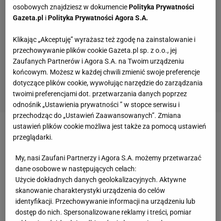
osobowych znajdziesz w dokumencie
Polityka Prywatności
Gazeta.pl
i
Polityka Prywatności Agora S.A.
Klikając „Akceptuję” wyrażasz też zgodę na zainstalowanie i
przechowywanie plików cookie Gazeta.pl sp. z o.o., jej
Zaufanych Partnerów i Agora S.A. na Twoim urządzeniu
końcowym. Możesz w każdej chwili zmienić swoje preferencje
dotyczące plików cookie, wywołując narzędzie do zarządzania
twoimi preferencjami dot. przetwarzania danych poprzez
odnośnik „Ustawienia prywatności ” w stopce serwisu i
przechodząc do „Ustawień Zaawansowanych”. Zmiana
ustawień plików cookie możliwa jest także za pomocą ustawień
Zobacz wideo
Jakim cudem Rosjanie są na
przeglądarki.
igrzyskach? „Obśmiali sankcje"
My, nasi Zaufani Partnerzy i Agora S.A. możemy przetwarzać
dane osobowe w następujących celach:
Zacharowa o reakcji Ukrainy na decyzję MKOl
Użycie dokładnych danych geolokalizacyjnych. Aktywne
skanowanie charakterystyki urządzenia do celów
identyfikacji. Przechowywanie informacji na urządzeniu lub
Narodowy Komitet Olimpijski
Ukrainy
(NKOl)
dostęp do nich. Spersonalizowane reklamy i treści, pomiar
domaga się od władz MKOl ponownego rozpatrzenia