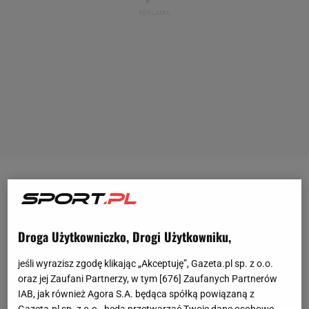
Wtorek 7 lipca 2026 roku - to data hańby
Międzynarodowego Komitetu Olimpijskiego.
Działacze centrali światowego olimpizmu pozwolili
Droga Użytkowniczko, Drogi Użytkowniku,
Rosji na powrót do rywalizacji na różnych arenach.
jeśli wyrazisz zgodę klikając „Akceptuję”, Gazeta.pl sp. z o.o.
Decyzja ta spotkała się z oburzeniem Ukraińców
oraz jej Zaufani Partnerzy, w tym [
676
] Zaufanych Partnerów
oraz m.in. polskiego Ministerstwa Sportu i Turystyki.
IAB, jak również Agora S.A. będąca spółką powiązaną z