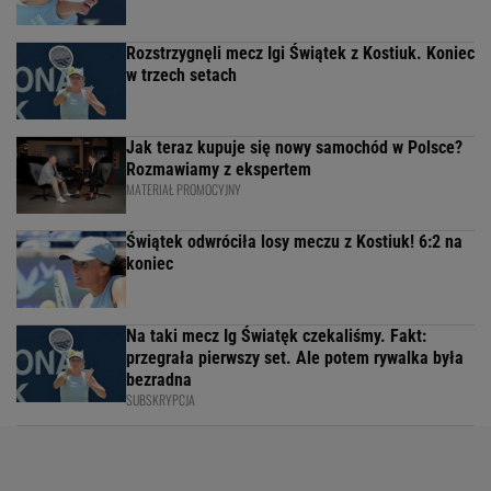
Rozstrzygnęli mecz Igi Świątek z Kostiuk. Koniec
w trzech setach
Jak teraz kupuje się nowy samochód w Polsce?
Rozmawiamy z ekspertem
MATERIAŁ PROMOCYJNY
Świątek odwróciła losy meczu z Kostiuk! 6:2 na
koniec
Na taki mecz Ig Światęk czekaliśmy. Fakt:
przegrała pierwszy set. Ale potem rywalka była
bezradna
SUBSKRYPCJA