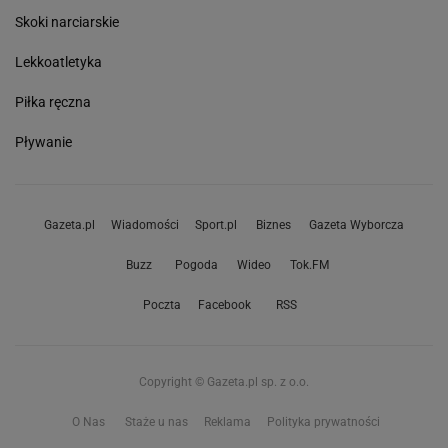
Skoki narciarskie
Lekkoatletyka
Piłka ręczna
Pływanie
Gazeta.pl
Wiadomości
Sport.pl
Biznes
Gazeta Wyborcza
Buzz
Pogoda
Wideo
Tok.FM
Poczta
Facebook
RSS
Copyright © Gazeta.pl sp. z o.o.
O Nas
Staże u nas
Reklama
Polityka prywatności