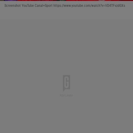
Screenshot YouTube Canal+Sport https://www.youtube.com/watch?v=VD4TFvzdGXs