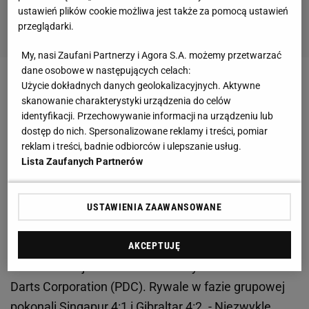
ustawień plików cookie możliwa jest także za pomocą ustawień
przeglądarki.
My, nasi Zaufani Partnerzy i Agora S.A. możemy przetwarzać
dane osobowe w następujących celach:
Użycie dokładnych danych geolokalizacyjnych. Aktywne
Zobacz wideo
Papież, Mario i Obeliks śpiewali
skanowanie charakterystyki urządzenia do celów
„Barkę". Tak wygląda dart w Polsce!
identyfikacji. Przechowywanie informacji na urządzeniu lub
dostęp do nich. Spersonalizowane reklamy i treści, pomiar
reklam i treści, badnie odbiorców i ulepszanie usług.
Od stanu 2:5 Polacy wygrali trzy legi z rzędu.
Lista Zaufanych Partnerów
Zacięty bój o ćwierćfinał MŚ
W sobotę w południe Polacy rozpoczęli fazę
USTAWIENIA ZAAWANSOWANE
pucharową. W 1/8 finału ich rywalami była Irlandia,
która grała w składzie William O'Connor/Mickey
AKCEPTUJĘ
Mansell. Obaj to solidni zawodnicy Professional
Darts Corporation (PDC). Rywale w fazie grupowej
pokonali Singapur 4:1 i Gibraltar 4:2. - Niezwykle