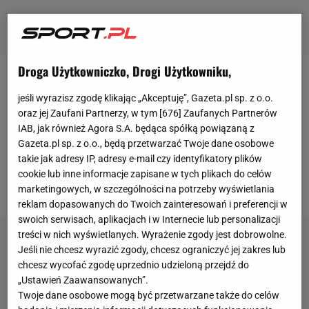
Droga Użytkowniczko, Drogi Użytkowniku,
Krzysztof Ratajski i Sebastian Białecki grają w
jeśli wyrazisz zgodę klikając „Akceptuję”, Gazeta.pl sp. z o.o.
reprezentacji Polski
w drużynowych mistrzostwach
oraz jej Zaufani Partnerzy, w tym [
676
] Zaufanych Partnerów
świata w darcie (World Cup of Darts) rozgrywanych
IAB, jak również Agora S.A. będąca spółką powiązaną z
Gazeta.pl sp. z o.o., będą przetwarzać Twoje dane osobowe
we Frankfurcie. Polacy w fazie grupowej pokonali
takie jak adresy IP, adresy e-mail czy identyfikatory plików
Portugalię 4:1 i Szwajcarię 4:2.
W efekcie zajęli
cookie lub inne informacje zapisane w tych plikach do celów
pierwsze miejsce w grupie
.
marketingowych, w szczególności na potrzeby wyświetlania
reklam dopasowanych do Twoich zainteresowań i preferencji w
swoich serwisach, aplikacjach i w Internecie lub personalizacji
treści w nich wyświetlanych. Wyrażenie zgody jest dobrowolne.
Jeśli nie chcesz wyrazić zgody, chcesz ograniczyć jej zakres lub
chcesz wycofać zgodę uprzednio udzieloną przejdź do
„Ustawień Zaawansowanych”.
Twoje dane osobowe mogą być przetwarzane także do celów