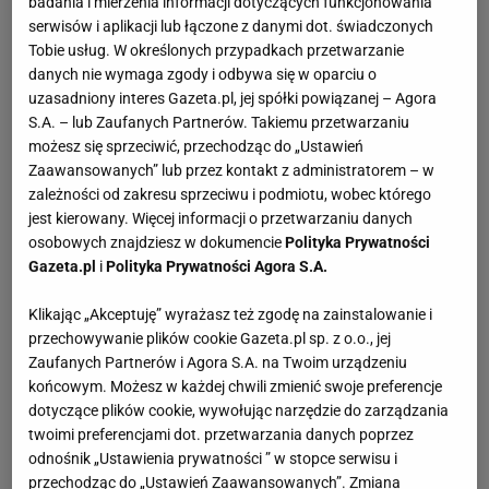
badania i mierzenia informacji dotyczących funkcjonowania
serwisów i aplikacji lub łączone z danymi dot. świadczonych
Tobie usług. W określonych przypadkach przetwarzanie
danych nie wymaga zgody i odbywa się w oparciu o
uzasadniony interes Gazeta.pl, jej spółki powiązanej – Agora
S.A. – lub Zaufanych Partnerów. Takiemu przetwarzaniu
możesz się sprzeciwić, przechodząc do „Ustawień
Zaawansowanych” lub przez kontakt z administratorem – w
zależności od zakresu sprzeciwu i podmiotu, wobec którego
jest kierowany. Więcej informacji o przetwarzaniu danych
osobowych znajdziesz w dokumencie
Polityka Prywatności
Gazeta.pl
i
Polityka Prywatności Agora S.A.
Klikając „Akceptuję” wyrażasz też zgodę na zainstalowanie i
przechowywanie plików cookie Gazeta.pl sp. z o.o., jej
Zaufanych Partnerów i Agora S.A. na Twoim urządzeniu
końcowym. Możesz w każdej chwili zmienić swoje preferencje
dotyczące plików cookie, wywołując narzędzie do zarządzania
twoimi preferencjami dot. przetwarzania danych poprzez
odnośnik „Ustawienia prywatności ” w stopce serwisu i
przechodząc do „Ustawień Zaawansowanych”. Zmiana