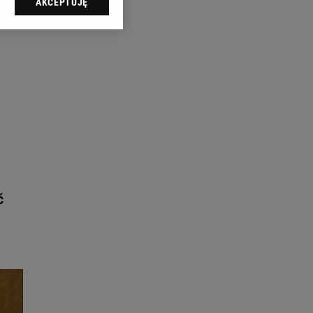
AKCEPTUJĘ
l sp. z o.o., jej
ić swoje preferencje
arzania danych poprzez
ych”. Zmiana ustawień
ach:
 celów identyfikacji.
omiar reklam i treści,
ć