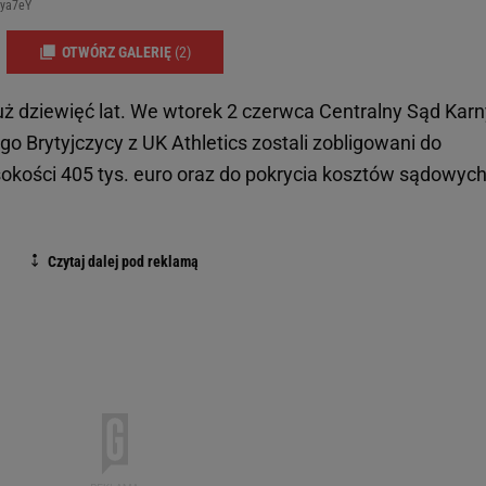
bya7eY
OTWÓRZ GALERIĘ
(2)
uż dziewięć lat. We wtorek 2 czerwca Centralny Sąd Kar
go Brytyjczycy z UK Athletics zostali zobligowani do
kości 405 tys. euro oraz do pokrycia kosztów sądowyc