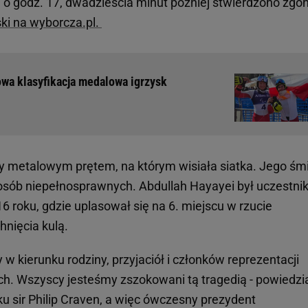
 godz. 17, dwadzieścia minut później stwierdzono zgon"
ki na wyborcza.pl.
wa klasyfikacja medalowa igrzysk
y metalowym prętem, na którym wisiała siatka. Jego śm
osób niepełnosprawnych. Abdullah Hayayei był uczestni
16 roku, gdzie uplasował się na 6. miejscu w rzucie
hnięcia kulą.
 w kierunku rodziny, przyjaciół i członków reprezentacji
h. Wszyscy jesteśmy zszokowani tą tragedią - powiedzi
 sir Philip Craven, a więc ówczesny prezydent