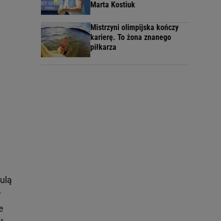
Marta Kostiuk
Mistrzyni olimpijska kończy
karierę. To żona znanego
piłkarza
kulą
w
e