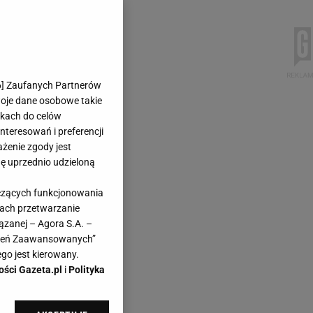
6
] Zaufanych Partnerów
woje dane osobowe takie
likach do celów
teresowań i preferencji
ażenie zgody jest
dę uprzednio udzieloną
yczących funkcjonowania
kach przetwarzanie
ązanej – Agora S.A. –
awień Zaawansowanych”
go jest kierowany.
ości Gazeta.pl
i
Polityka