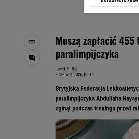
USTAWIENIA ZAA
Klikając „Akceptuję” wyra
Zaufanych Partnerów i A
dotyczące plików cookie,
odnośnik „Ustawienia pr
plików cookie możliwa je
Muszą zapłacić 455 t
My, nasi Zaufani Partne
paralimpijczyka
Użycie dokładnych danych
Przechowywanie informacji
badnie odbiorców i uleps
Jacek Hafka
3 czerwca 2026, 06:15
Brytyjska Federacja Lekkoatletyc
paralimpijczyka Abdullaha Hayay
zginął podczas treningu przed m