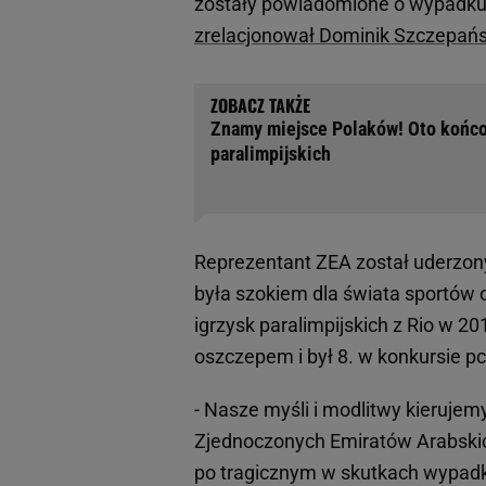
zostały powiadomione o wypadku o
zrelacjonował Dominik Szczepańs
Znamy miejsce Polaków! Oto końco
paralimpijskich
Reprezentant ZEA został uderzon
była szokiem dla świata sportów 
igrzysk paralimpijskich z Rio w 20
oszczepem i był 8. w konkursie pc
- Nasze myśli i modlitwy kierujemy
Zjednoczonych Emiratów Arabskic
po tragicznym w skutkach wypadku