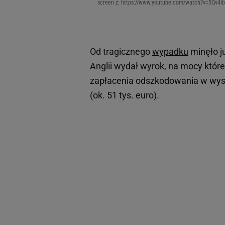
screen z: https://www.youtube.com/watch?v=5Qv4i
Od tragicznego
wypadku
minęło j
Anglii wydał wyrok, na mocy które
zapłacenia odszkodowania w wyso
(ok. 51 tys. euro).