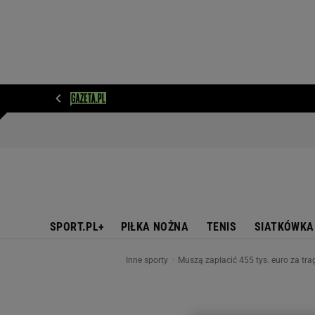
WIADOMOŚCI
NEXT
SPORT
PLOTEK
D
SPORT.PL+
PIŁKA NOŻNA
TENIS
SIATKÓWKA
Inne sporty
Muszą zapłacić 455 tys. euro za tra