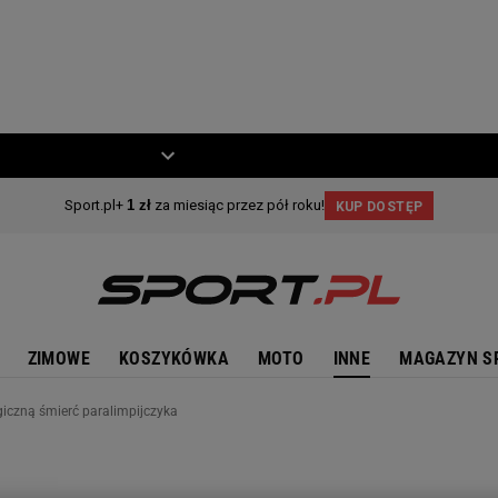
ZIECKO
MOTO
ZIMOWE
KOSZYKÓWKA
MOTO
INNE
MAGAZYN S
giczną śmierć paralimpijczyka