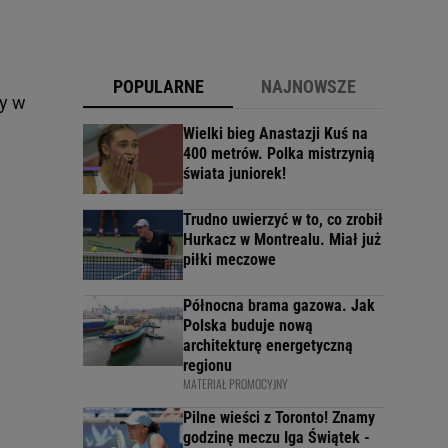
POPULARNE
NAJNOWSZE
ny w
Wielki bieg Anastazji Kuś na
400 metrów. Polka mistrzynią
h
świata juniorek!
Trudno uwierzyć w to, co zrobił
Hurkacz w Montrealu. Miał już
piłki meczowe
Północna brama gazowa. Jak
Polska buduje nową
architekturę energetyczną
regionu
MATERIAŁ PROMOCYJNY
Pilne wieści z Toronto! Znamy
godzinę meczu Iga Świątek -