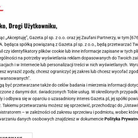
ko, Drogi Użytkowniku,
jąc „Akceptuję”, Gazeta.pl sp. z o.o. oraz jej Zaufani Partnerzy, w tym [
67
.A. będąca spółką powiązaną z Gazeta.pl sp. z o.o., będą przetwarzać T
ail czy identyfikatory plików cookie lub inne informacje zapisane w tych p
gólności na potrzeby wyświetlania reklam dopasowanych do Twoich zain
acjach i w Internecie lub personalizacji treści w nich wyświetlanych. Wyr
cesz wyrazić zgody, chcesz ograniczyć jej zakres lub chcesz wycofać zgo
aawansowanych”.
 być przetwarzane także do celów badania i mierzenia informacji dot
 łączone z danymi dot. świadczonych Tobie usług. W określonych przypad
i odbywa się w oparciu o uzasadniony interes Gazeta.pl, jej spółki powi
. Takiemu przetwarzaniu możesz się sprzeciwić, przechodząc do „Ust
nistratorem – w zależności od zakresu sprzeciwu i podmiotu, wobec które
etwarzaniu danych osobowych znajdziesz w dokumencie
Polityka Prywatn