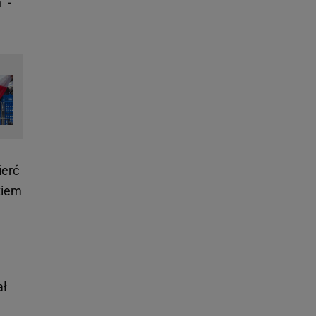
 -
ierć
kiem
ał