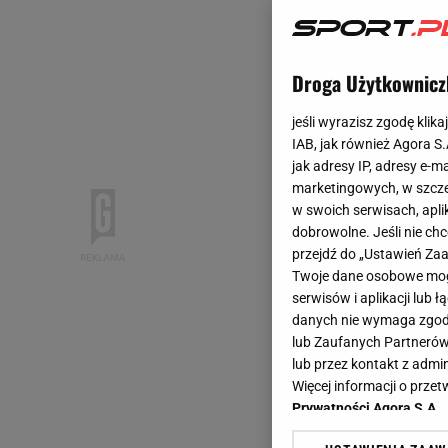
Droga Użytkownicz
jeśli wyrazisz zgodę klika
IAB, jak również Agora S
jak adresy IP, adresy e-m
marketingowych, w szcze
w swoich serwisach, aplik
dobrowolne. Jeśli nie ch
przejdź do „Ustawień Z
Twoje dane osobowe mogą
serwisów i aplikacji lub
danych nie wymaga zgody 
lub Zaufanych Partnerów
lub przez kontakt z admi
Więcej informacji o prz
Prywatności Agora S.A.