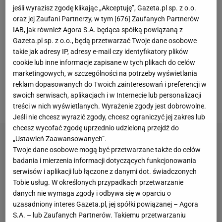
organizowanych przez międzynarodowe federacje
jeśli wyrazisz zgodę klikając „Akceptuję”, Gazeta.pl sp. z o.o.
sportowe. "Tym samym cofnięto wcześniejsze
oraz jej Zaufani Partnerzy, w tym [
676
] Zaufanych Partnerów
zalecenia z lutego 2022 oraz marca 2023 roku, które
IAB, jak również Agora S.A. będąca spółką powiązaną z
Gazeta.pl sp. z o.o., będą przetwarzać Twoje dane osobowe
zostały wprowadzone po wybuchu wojny na
takie jak adresy IP, adresy e-mail czy identyfikatory plików
Ukrainie
. Decyzja obejmuje również zniesienie
cookie lub inne informacje zapisane w tych plikach do celów
dodatkowych
środków ochronnych dotyczących
marketingowych, w szczególności na potrzeby wyświetlania
reklam dopasowanych do Twoich zainteresowań i preferencji w
białoruskich zawodników" - pisał Dawid Franek ze
swoich serwisach, aplikacjach i w Internecie lub personalizacji
Sport.pl.
treści w nich wyświetlanych. Wyrażenie zgody jest dobrowolne.
Jeśli nie chcesz wyrazić zgody, chcesz ograniczyć jej zakres lub
chcesz wycofać zgodę uprzednio udzieloną przejdź do
„Ustawień Zaawansowanych”.
Twoje dane osobowe mogą być przetwarzane także do celów
badania i mierzenia informacji dotyczących funkcjonowania
serwisów i aplikacji lub łączone z danymi dot. świadczonych
Tobie usług. W określonych przypadkach przetwarzanie
danych nie wymaga zgody i odbywa się w oparciu o
uzasadniony interes Gazeta.pl, jej spółki powiązanej – Agora
S.A. – lub Zaufanych Partnerów. Takiemu przetwarzaniu