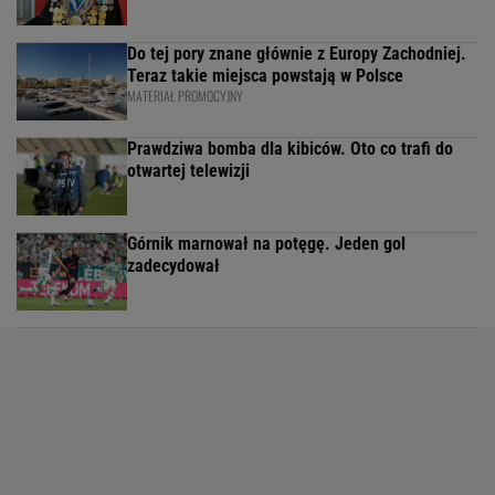
Do tej pory znane głównie z Europy Zachodniej.
Teraz takie miejsca powstają w Polsce
MATERIAŁ PROMOCYJNY
Prawdziwa bomba dla kibiców. Oto co trafi do
otwartej telewizji
Górnik marnował na potęgę. Jeden gol
zadecydował