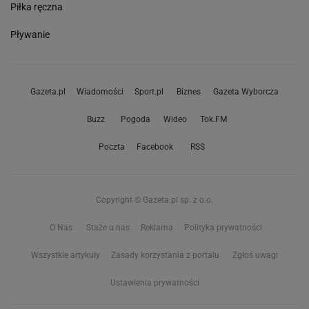
Piłka ręczna
Pływanie
Gazeta.pl
Wiadomości
Sport.pl
Biznes
Gazeta Wyborcza
Buzz
Pogoda
Wideo
Tok.FM
Poczta
Facebook
RSS
Copyright © Gazeta.pl sp. z o.o.
O Nas
Staże u nas
Reklama
Polityka prywatności
Wszystkie artykuły
Zasady korzystania z portalu
Zgłoś uwagi
Ustawienia prywatności