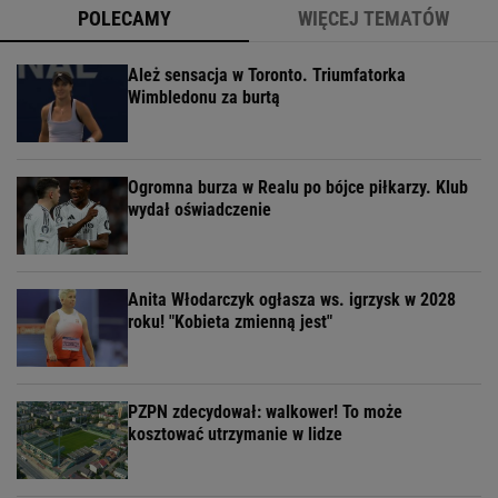
POLECAMY
WIĘCEJ TEMATÓW
Ależ sensacja w Toronto. Triumfatorka
Wimbledonu za burtą
Ogromna burza w Realu po bójce piłkarzy. Klub
wydał oświadczenie
Anita Włodarczyk ogłasza ws. igrzysk w 2028
roku! "Kobieta zmienną jest"
PZPN zdecydował: walkower! To może
kosztować utrzymanie w lidze