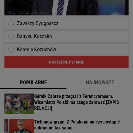
Zawiszy Bydgoszcz
Bałtyku Koszalin
Koronie Kożuchów
NASTĘPNE PYTANIE
POPULARNE
NAJNOWSZE
Górnik Zabrze przegrał z Ferencvarosem.
Wicemistrz Polski ma czego żałować [ZAPIS
RELACJI]
Tichonow grzmi: Z Polakami należy postąpić
dokładnie tak samo