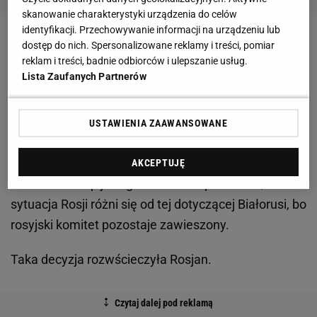
skanowanie charakterystyki urządzenia do celów
identyfikacji. Przechowywanie informacji na urządzeniu lub
Zobacz wideo
Interesują się sportem raz na 4 lata.
dostęp do nich. Spersonalizowane reklamy i treści, pomiar
reklam i treści, badnie odbiorców i ulepszanie usług.
"Nie mogę na to patrzeć"
Lista Zaufanych Partnerów
Rosja wściekła na decyzję MKOl-u
USTAWIENIA ZAAWANSOWANE
Jednocześnie MKOl podkreślił, że obecna decyzja
nie dotyczy rosyjskich sportowców i Rosyjskiego
AKCEPTUJĘ
Komitetu Olimpijskiego. Działacze podkreślili, że
sytuacja Rosji różni się od tej dotyczącej Białorusi, bo
rosyjski komitet pozostaje zawieszony.
Taka decyzja rozwścieczyła Rosjan.