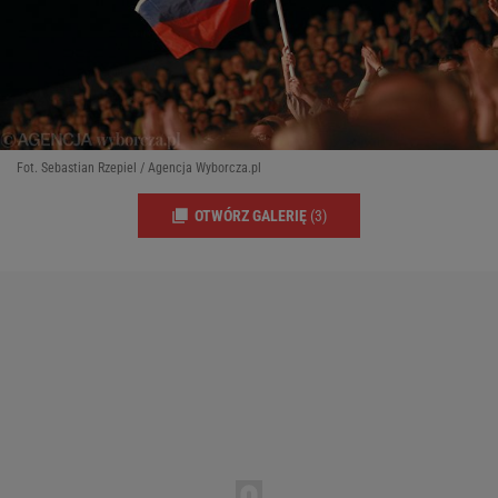
Fot. Sebastian Rzepiel / Agencja Wyborcza.pl
OTWÓRZ GALERIĘ
(3)