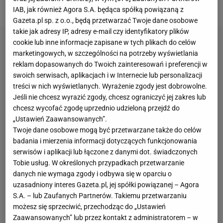
państw Zachodu spotka się z rosyjskim dyktatorem.
IAB, jak również Agora S.A. będąca spółką powiązaną z
Gazeta.pl sp. z o.o., będą przetwarzać Twoje dane osobowe
takie jak adresy IP, adresy e-mail czy identyfikatory plików
cookie lub inne informacje zapisane w tych plikach do celów
marketingowych, w szczególności na potrzeby wyświetlania
reklam dopasowanych do Twoich zainteresowań i preferencji w
swoich serwisach, aplikacjach i w Internecie lub personalizacji
treści w nich wyświetlanych. Wyrażenie zgody jest dobrowolne.
Jeśli nie chcesz wyrazić zgody, chcesz ograniczyć jej zakres lub
chcesz wycofać zgodę uprzednio udzieloną przejdź do
„Ustawień Zaawansowanych”.
Twoje dane osobowe mogą być przetwarzane także do celów
badania i mierzenia informacji dotyczących funkcjonowania
serwisów i aplikacji lub łączone z danymi dot. świadczonych
Tobie usług. W określonych przypadkach przetwarzanie
danych nie wymaga zgody i odbywa się w oparciu o
uzasadniony interes Gazeta.pl, jej spółki powiązanej – Agora
S.A. – lub Zaufanych Partnerów. Takiemu przetwarzaniu
możesz się sprzeciwić, przechodząc do „Ustawień
Zaawansowanych” lub przez kontakt z administratorem – w