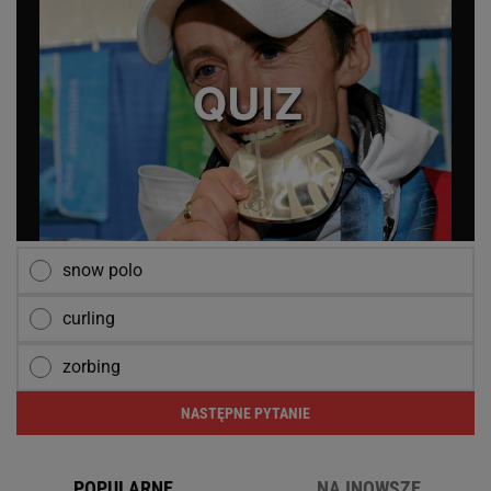
snow polo
curling
zorbing
NASTĘPNE PYTANIE
POPULARNE
NAJNOWSZE