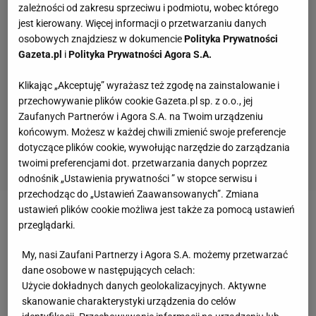
zależności od zakresu sprzeciwu i podmiotu, wobec którego
jest kierowany. Więcej informacji o przetwarzaniu danych
osobowych znajdziesz w dokumencie
Polityka Prywatności
Gazeta.pl
i
Polityka Prywatności Agora S.A.
Klikając „Akceptuję” wyrażasz też zgodę na zainstalowanie i
przechowywanie plików cookie Gazeta.pl sp. z o.o., jej
Zaufanych Partnerów i Agora S.A. na Twoim urządzeniu
końcowym. Możesz w każdej chwili zmienić swoje preferencje
dotyczące plików cookie, wywołując narzędzie do zarządzania
twoimi preferencjami dot. przetwarzania danych poprzez
odnośnik „Ustawienia prywatności ” w stopce serwisu i
przechodząc do „Ustawień Zaawansowanych”. Zmiana
ustawień plików cookie możliwa jest także za pomocą ustawień
Zobacz wideo
Mamed Chalidow naprawdę wyzwał
przeglądarki.
go do walki!
My, nasi Zaufani Partnerzy i Agora S.A. możemy przetwarzać
dane osobowe w następujących celach:
Rosyjski sport liczy na efekt rozmów Trump - Putin
Użycie dokładnych danych geolokalizacyjnych. Aktywne
skanowanie charakterystyki urządzenia do celów