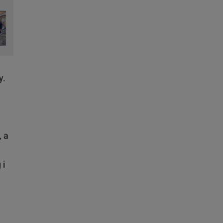
y.
 a
 i