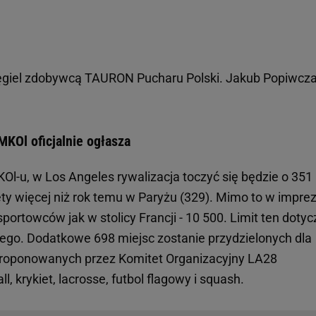
giel zdobywcą TAURON Pucharu Polski. Jakub Popiwcza
MKOl oficjalnie ogłasza
KOl-u, w Los Angeles rywalizacja toczyć się będzie o 351
y więcej niż rok temu w Paryżu (329). Mimo to w imprez
portowców jak w stolicy Francji - 10 500. Limit ten dotyc
go. Dodatkowe 698 miejsc zostanie przydzielonych dla
aproponowanych przez Komitet Organizacyjny LA28
l, krykiet, lacrosse, futbol flagowy i squash.