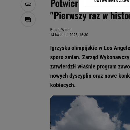
Potwierdzone! Pięć n
USTAWIENIA ZAA
Klikając „Akceptuję” wyra
Zaufanych Partnerów i A
"Pierwszy raz w histor
dotyczące plików cookie,
odnośnik „Ustawienia pr
plików cookie możliwa je
Błażej Winter
14 kwietnia 2025, 16:30
My, nasi Zaufani Partne
Użycie dokładnych danych
Igrzyska olimpijskie w Los Angele
Przechowywanie informacji
sporo zmian. Zarząd Wykonawczy
badnie odbiorców i uleps
zatwierdził właśnie program zawo
nowych dyscyplin oraz nowe konku
kobiecych.