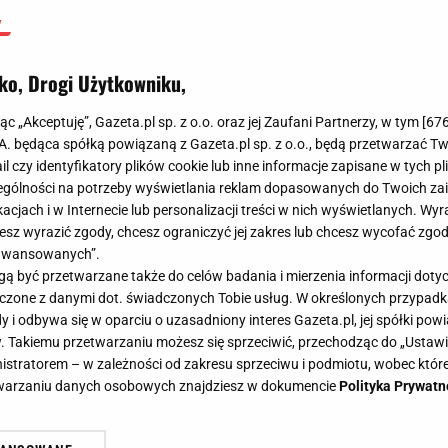
ko, Drogi Użytkowniku,
jąc „Akceptuję”, Gazeta.pl sp. z o.o. oraz jej Zaufani Partnerzy, w tym [
67
.A. będąca spółką powiązaną z Gazeta.pl sp. z o.o., będą przetwarzać T
ail czy identyfikatory plików cookie lub inne informacje zapisane w tych p
gólności na potrzeby wyświetlania reklam dopasowanych do Twoich zain
acjach i w Internecie lub personalizacji treści w nich wyświetlanych. Wyr
cesz wyrazić zgody, chcesz ograniczyć jej zakres lub chcesz wycofać zgo
aawansowanych”.
 być przetwarzane także do celów badania i mierzenia informacji dot
 łączone z danymi dot. świadczonych Tobie usług. W określonych przypad
i odbywa się w oparciu o uzasadniony interes Gazeta.pl, jej spółki powi
. Takiemu przetwarzaniu możesz się sprzeciwić, przechodząc do „Ust
nistratorem – w zależności od zakresu sprzeciwu i podmiotu, wobec które
etwarzaniu danych osobowych znajdziesz w dokumencie
Polityka Prywatn