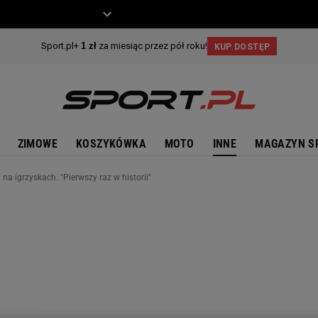
ZIECKO
MOTO
ZIMOWE
KOSZYKÓWKA
MOTO
INNE
MAGAZYN S
na igrzyskach. "Pierwszy raz w historii"