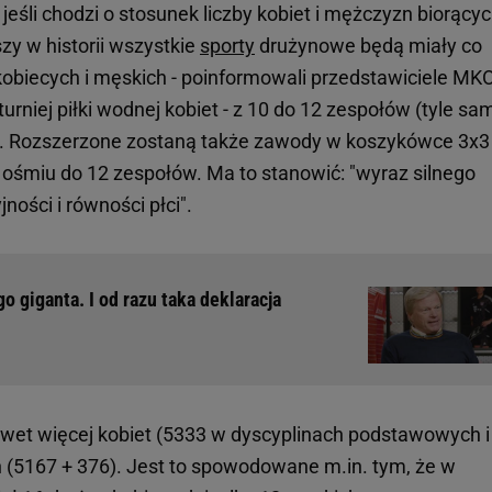
jeśli chodzi o stosunek liczby kobiet i mężczyzn biorący
zy w historii wszystkie
sporty
drużynowe będą miały co
kobiecych i męskich - poinformowali przedstawiciele MKO
rniej piłki wodnej kobiet - z 10 do 12 zespołów (tyle sa
n). Rozszerzone zostaną także zawody w koszykówce 3x3 
z ośmiu do 12 zespołów. Ma to stanowić: "wyraz silnego
ości i równości płci".
o giganta. I od razu taka deklaracja
et więcej kobiet (5333 w dyscyplinach podstawowych i
(5167 + 376). Jest to spowodowane m.in. tym, że w