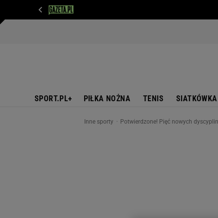
WIADOMOŚCI
NEXT
SPORT
PLOTEK
D
SPORT.PL+
PIŁKA NOŻNA
TENIS
SIATKÓWKA
Inne sporty
Potwierdzone! Pięć nowych dyscyplin 