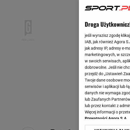
Droga Użytkownicz
jeśli wyrazisz zgodę klika
IAB, jak również Agora S
jak adresy IP, adresy e-m
marketingowych, w szcze
w swoich serwisach, aplik
dobrowolne. Jeśli nie ch
przejdź do „Ustawień Z
Twoje dane osobowe mogą
serwisów i aplikacji lub
danych nie wymaga zgody 
lub Zaufanych Partnerów
lub przez kontakt z admi
Więcej informacji o prz
Prywatności Agora S.A.