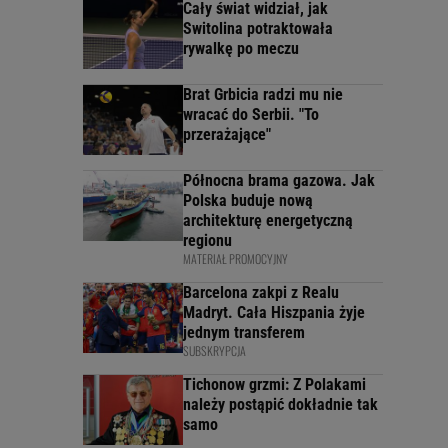
Cały świat widział, jak
Switolina potraktowała
rywalkę po meczu
Brat Grbicia radzi mu nie
wracać do Serbii. "To
przerażające"
Północna brama gazowa. Jak
Polska buduje nową
architekturę energetyczną
regionu
MATERIAŁ PROMOCYJNY
Barcelona zakpi z Realu
Madryt. Cała Hiszpania żyje
jednym transferem
SUBSKRYPCJA
Tichonow grzmi: Z Polakami
należy postąpić dokładnie tak
samo