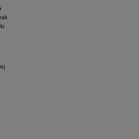
a
nak
ki
ej