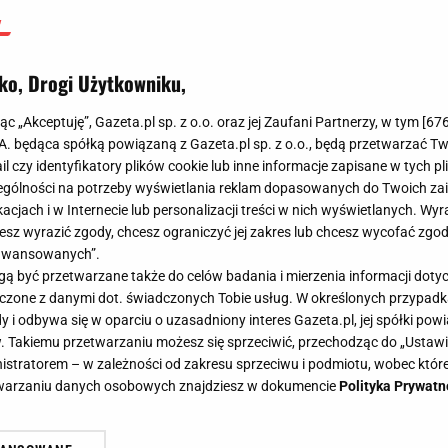
ko, Drogi Użytkowniku,
jąc „Akceptuję”, Gazeta.pl sp. z o.o. oraz jej Zaufani Partnerzy, w tym [
67
.A. będąca spółką powiązaną z Gazeta.pl sp. z o.o., będą przetwarzać T
ail czy identyfikatory plików cookie lub inne informacje zapisane w tych p
gólności na potrzeby wyświetlania reklam dopasowanych do Twoich zain
acjach i w Internecie lub personalizacji treści w nich wyświetlanych. Wyr
cesz wyrazić zgody, chcesz ograniczyć jej zakres lub chcesz wycofać zgo
aawansowanych”.
 być przetwarzane także do celów badania i mierzenia informacji dot
 łączone z danymi dot. świadczonych Tobie usług. W określonych przypad
i odbywa się w oparciu o uzasadniony interes Gazeta.pl, jej spółki powi
. Takiemu przetwarzaniu możesz się sprzeciwić, przechodząc do „Ust
nistratorem – w zależności od zakresu sprzeciwu i podmiotu, wobec które
etwarzaniu danych osobowych znajdziesz w dokumencie
Polityka Prywatn