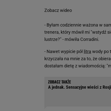
Zobacz wideo
- Byłam codziennie ważona w same
trenera, który mówił mi "wstydź si
lustrze?" - mówiła Corradini.
- Nawet wypicie pół
litra
wody po t
krzyczała na mnie za to, że obier
dostałam dietę z wiadomością: "m
A jednak. Sensacyjne wieści z Rosji