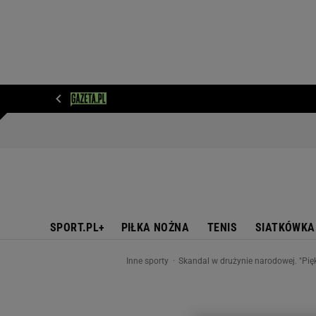
WIADOMOŚCI
NEXT
SPORT
PLOTEK
D
SPORT.PL+
PIŁKA NOŻNA
TENIS
SIATKÓWKA
Inne sporty
Skandal w drużynie narodowej. "Pięk