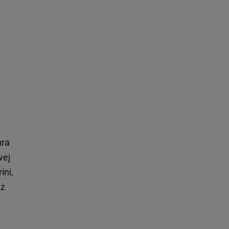
ura
wej
ini,
eż