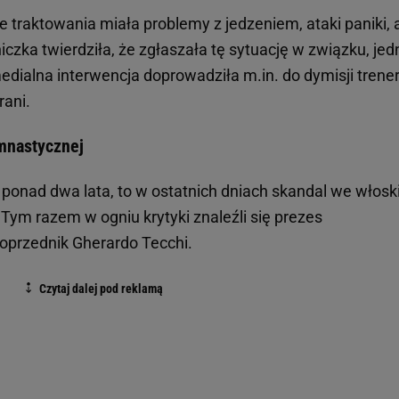
e traktowania miała problemy z jedzeniem, ataki paniki, 
zka twierdziła, że zgłaszała tę sytuację w związku, jed
 medialna interwencja doprowadziła m.in. do dymisji trener
ani.
imnastycznej
 ponad dwa lata, to w ostatnich dniach skandal we włoski
 Tym razem w ogniu krytyki znaleźli się prezes
poprzednik Gherardo Tecchi.