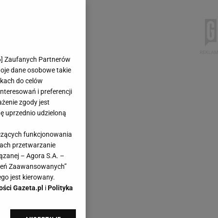
6
] Zaufanych Partnerów
woje dane osobowe takie
likach do celów
teresowań i preferencji
ażenie zgody jest
dę uprzednio udzieloną
yczących funkcjonowania
kach przetwarzanie
ązanej – Agora S.A. –
awień Zaawansowanych”
go jest kierowany.
ości Gazeta.pl
i
Polityka