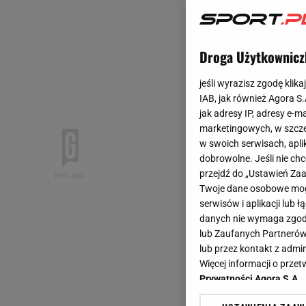
Droga Użytkownicz
jeśli wyrazisz zgodę klika
IAB, jak również Agora S
jak adresy IP, adresy e-m
marketingowych, w szcze
w swoich serwisach, aplik
dobrowolne. Jeśli nie ch
przejdź do „Ustawień Z
Twoje dane osobowe mogą
serwisów i aplikacji lub
danych nie wymaga zgody 
lub Zaufanych Partnerów
lub przez kontakt z admi
Więcej informacji o prz
Prywatności Agora S.A.