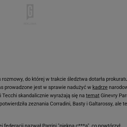
 rozmowy, do której w trakcie śledztwa dotarła prokurat
zas prowadzone jest w sprawie nadużyć w
kadrze
narodo
 Tecchi skandalicznie wyrażają się na
temat
Ginevry Parr
 potwierdziła zeznania Corradini, Basty i Galtarossy, ale t
 federacji nazwał Parrini "piękną c***ą", co powtórzył