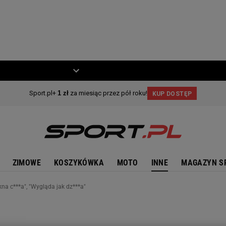
ZIECKO
MOTO
ZIMOWE
KOSZYKÓWKA
MOTO
INNE
MAGAZYN S
na c***a", "Wygląda jak dz***a"