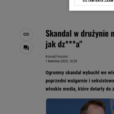
USTAWIENIA ZAA
Klikając „Akceptuję” wyra
Zaufanych Partnerów i A
dotyczące plików cookie,
odnośnik „Ustawienia pr
plików cookie możliwa je
Skandal w drużynie 
My, nasi Zaufani Partne
jak dz***a"
Użycie dokładnych danych
Przechowywanie informacji
badnie odbiorców i uleps
Konrad Ferszter
1 kwietnia 2025, 10:20
Ogromny skandal wybuchł we włos
poprzedni wulgarnie i seksistow
włoskie media, które dotarły do