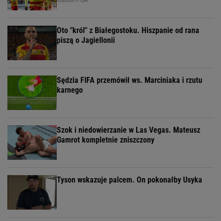
Oto "król" z Białegostoku. Hiszpanie od rana
piszą o Jagiellonii
Sędzia FIFA przemówił ws. Marciniaka i rzutu
karnego
Szok i niedowierzanie w Las Vegas. Mateusz
Gamrot kompletnie zniszczony
Tyson wskazuje palcem. On pokonałby Usyka