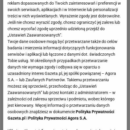
reklam dopasowanych do Twoich zainteresowań i preferencji w
swoich serwisach, aplikacjach i w Internecie lub personalizacji
treści w nich wyświetlanych. Wyrażenie zgody jest dobrowolne.
Jeśli nie chcesz wyrazić zgody, chcesz ograniczyć jej zakres lub
chcesz wycofać zgodę uprzednio udzieloną przejdź do
„Ustawień Zaawansowanych”.
Twoje dane osobowe mogą być przetwarzane także do celów
badania i mierzenia informacji dotyczących funkcjonowania
serwisów i aplikacji lub łączone z danymi dot. świadczonych
Tobie usług. W określonych przypadkach przetwarzanie
danych nie wymaga zgody i odbywa się w oparciu o
uzasadniony interes Gazeta.pl, jej spółki powiązanej – Agora
S.A. – lub Zaufanych Partnerów. Takiemu przetwarzaniu
możesz się sprzeciwić, przechodząc do „Ustawień
Zaawansowanych” lub przez kontakt z administratorem – w
zależności od zakresu sprzeciwu i podmiotu, wobec którego
jest kierowany. Więcej informacji o przetwarzaniu danych
osobowych znajdziesz w dokumencie
Polityka Prywatności
Gazeta.pl
i
Polityka Prywatności Agora S.A.