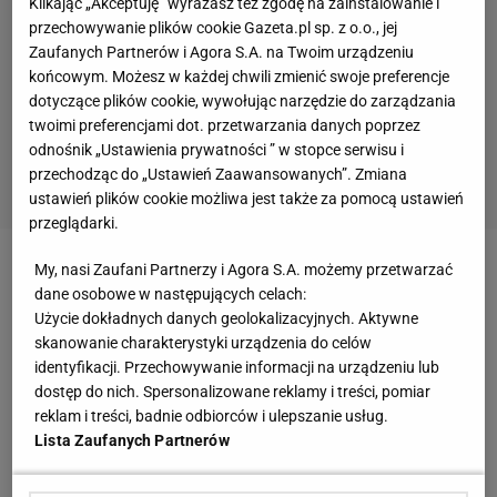
Klikając „Akceptuję” wyrażasz też zgodę na zainstalowanie i
przechowywanie plików cookie Gazeta.pl sp. z o.o., jej
Zaufanych Partnerów i Agora S.A. na Twoim urządzeniu
końcowym. Możesz w każdej chwili zmienić swoje preferencje
dotyczące plików cookie, wywołując narzędzie do zarządzania
twoimi preferencjami dot. przetwarzania danych poprzez
odnośnik „Ustawienia prywatności ” w stopce serwisu i
przechodząc do „Ustawień Zaawansowanych”. Zmiana
ustawień plików cookie możliwa jest także za pomocą ustawień
przeglądarki.
My, nasi Zaufani Partnerzy i Agora S.A. możemy przetwarzać
Zobacz wideo
dane osobowe w następujących celach:
Użycie dokładnych danych geolokalizacyjnych. Aktywne
Marcin Gortat znów krytykuje Donalda Trumpa.
skanowanie charakterystyki urządzenia do celów
identyfikacji. Przechowywanie informacji na urządzeniu lub
Wystarczyły trzy słowa
dostęp do nich. Spersonalizowane reklamy i treści, pomiar
reklam i treści, badnie odbiorców i ulepszanie usług.
Brian Allen w serwisie X poinformował, że Chiny
Lista Zaufanych Partnerów
zerwały kontrakt z USA i od teraz będą kupowały