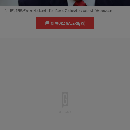
fot. REUTERS/Evelyn Hockstein, Fot. Dawid Zuchowicz / Agencja Wyborcza.pl
OTWÓRZ GALERIĘ
(3)