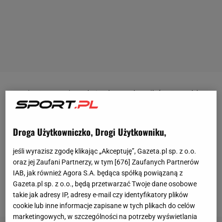
Marcin Gortat
nie należy do zwolenników Donalda
Trumpa, czego wyraz daje już od dawna. W mediach
społecznościowych były koszykarz
NBA
jasno
Droga Użytkowniczko, Drogi Użytkowniku,
deklarował, że nie ma zamiaru głosować na
obecnego prezydenta USA, a później wielokrotnie
jeśli wyrazisz zgodę klikając „Akceptuję”, Gazeta.pl sp. z o.o.
oraz jej Zaufani Partnerzy, w tym [
676
] Zaufanych Partnerów
krytykował jego decyzje. Teraz zrobił to po raz
IAB, jak również Agora S.A. będąca spółką powiązaną z
kolejny po informacjach o zerwaniu kontraktów z
Gazeta.pl sp. z o.o., będą przetwarzać Twoje dane osobowe
Chinami.
takie jak adresy IP, adresy e-mail czy identyfikatory plików
cookie lub inne informacje zapisane w tych plikach do celów
marketingowych, w szczególności na potrzeby wyświetlania