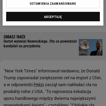
wołowinę w Kanadzie i Brazylii. Z tego tytułu
USTAWIENIA ZAAWANSOWANE
amerykański przemysł ma stracić aż 21 miliardów
dolarów na sprzedaży produktów rolnych. Wszystko
AKCEPTUJĘ
jest oczywiście pokłosiem decyzji Donalda Trumpa.
Gortat wyśmiał Nawrockiego. Oto co powiedział
kandydat na prezydenta
"New York Times" informował niedawno, że Donald
Trump zapowiadał zwiększenie ceł na import z Chin,
a w odpowiedzi
Pekin
zaczął sam nakładać cła na
produkty rolne z USA. "To najnowsza eskalacja
sporu handlowego między dwiema największymi
gospodarkami świata" - czytaliśmy. "Chińskie cła