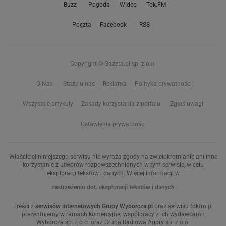
Buzz
Pogoda
Wideo
Tok.FM
Poczta
Facebook
RSS
Copyright © Gazeta.pl sp. z o.o.
O Nas
Staże u nas
Reklama
Polityka prywatności
Wszystkie artykuły
Zasady korzystania z portalu
Zgłoś uwagi
Ustawienia prywatności
Właściciel niniejszego serwisu nie wyraża zgody na zwielokrotnianie ani inne
korzystanie z utworów rozpowszechnionych w tym serwisie, w celu
eksploracji tekstów i danych. Więcej informacji w
zastrzeżeniu dot. eksploracji tekstów i danych
Treści z
serwisów internetowych Grupy Wyborcza.pl
oraz serwisu tokfm.pl
prezentujemy w ramach komercyjnej współpracy z ich wydawcami:
Wyborcza sp. z o.o. oraz Grupą Radiową Agory sp. z o.o.