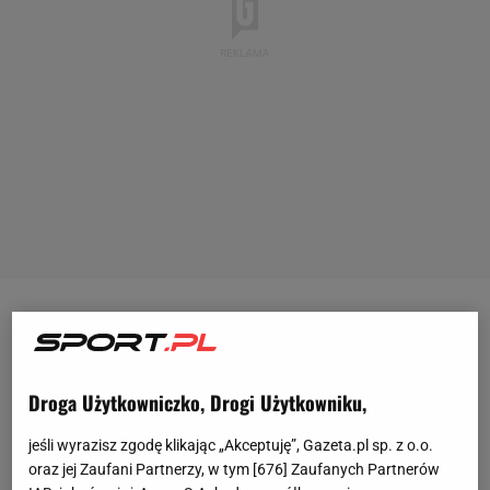
W
piątek
28 lutego Wołodymyr Zełenski przyleciał do
Stanów Zjednoczonych, aby podpisać umowę
dotyczącą znajdujących się na
Ukrainie
zasobów
Droga Użytkowniczko, Drogi Użytkowniku,
mineralnych. Mało kto spodziewał się, że jego
jeśli wyrazisz zgodę klikając „Akceptuję”, Gazeta.pl sp. z o.o.
spotkanie Donaldem Trumpem zakończy się
oraz jej Zaufani Partnerzy, w tym [
676
] Zaufanych Partnerów
kompletną katastrofą. Prezydent USA w