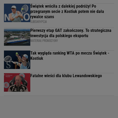
Świątek wróciła z dalekiej podróży! Po
przegranym secie z Kostiuk potem nie dała
rywalce szans
SUBSKRYPCJA
Pierwszy etap GAT zakończony. To strategiczna
inwestycja dla polskiego eksportu
MATERIAŁ PROMOCYJNY
Tak wygląda ranking WTA po meczu Świątek -
Kostiuk
Fatalne wieści dla klubu Lewandowskiego