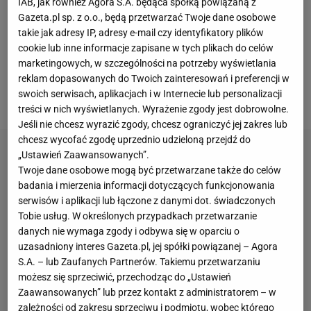
IAB, jak również Agora S.A. będąca spółką powiązaną z
towarzystwie swojego zastępcy J.D. Vance'a
Gazeta.pl sp. z o.o., będą przetwarzać Twoje dane osobowe
takie jak adresy IP, adresy e-mail czy identyfikatory plików
urządził przed kamerami teatr polityczny, w trakcie
cookie lub inne informacje zapisane w tych plikach do celów
którego wręcz upokorzył Zełenskiego, zarzucając
marketingowych, w szczególności na potrzeby wyświetlania
mu niewdzięczność i "brak gotowości na
reklam dopasowanych do Twoich zainteresowań i preferencji w
swoich serwisach, aplikacjach i w Internecie lub personalizacji
zawieszenie broni" w wojnie z Rosją.
treści w nich wyświetlanych. Wyrażenie zgody jest dobrowolne.
Jeśli nie chcesz wyrazić zgody, chcesz ograniczyć jej zakres lub
chcesz wycofać zgodę uprzednio udzieloną przejdź do
„Ustawień Zaawansowanych”.
Twoje dane osobowe mogą być przetwarzane także do celów
badania i mierzenia informacji dotyczących funkcjonowania
serwisów i aplikacji lub łączone z danymi dot. świadczonych
Tobie usług. W określonych przypadkach przetwarzanie
danych nie wymaga zgody i odbywa się w oparciu o
uzasadniony interes Gazeta.pl, jej spółki powiązanej – Agora
S.A. – lub Zaufanych Partnerów. Takiemu przetwarzaniu
możesz się sprzeciwić, przechodząc do „Ustawień
Zaawansowanych” lub przez kontakt z administratorem – w
zależności od zakresu sprzeciwu i podmiotu, wobec którego