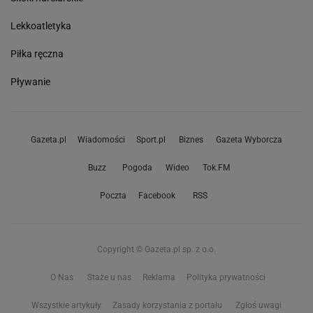
Lekkoatletyka
Piłka ręczna
Pływanie
Gazeta.pl
Wiadomości
Sport.pl
Biznes
Gazeta Wyborcza
Buzz
Pogoda
Wideo
Tok.FM
Poczta
Facebook
RSS
Copyright © Gazeta.pl sp. z o.o.
O Nas
Staże u nas
Reklama
Polityka prywatności
Wszystkie artykuły
Zasady korzystania z portalu
Zgłoś uwagi