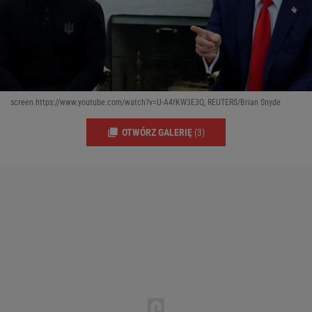
screen https://www.youtube.com/watch?v=U-A4fKW3E3Q, REUTERS/Brian Snyde
OTWÓRZ GALERIĘ
(3)