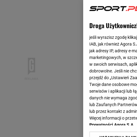
Droga Użytkownicz
jeśli wyrazisz zgodę klika
IAB, jak również Agora S
jak adresy IP, adresy e-m
marketingowych, w szcze
w swoich serwisach, aplik
dobrowolne. Jeśli nie ch
przejdź do „Ustawień Z
Twoje dane osobowe mogą
serwisów i aplikacji lub
danych nie wymaga zgody 
lub Zaufanych Partnerów
lub przez kontakt z admi
Więcej informacji o prz
Prywatności Agora S.A.