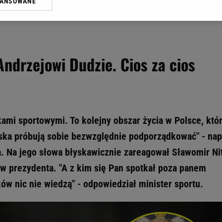
WANSOWANE
żasz też zgodę na zainstalowanie i przechowywanie plików cookie Gazeta.p
gora S.A. na Twoim urządzeniu końcowym. Możesz w każdej chwili zmien
 wywołując narzędzie do zarządzania twoimi preferencjami dot. przetw
ywatności ” w stopce serwisu i przechodząc do „Ustawień Zaawansowan
st także za pomocą ustawień przeglądarki.
Andrzejowi Dudzie. Cios za cios
rzy i Agora S.A. możemy przetwarzać dane osobowe w następujących cel
 geolokalizacyjnych. Aktywne skanowanie charakterystyki urządzenia do
 na urządzeniu lub dostęp do nich. Spersonalizowane reklamy i treści, p
zanie usług.
Lista Zaufanych Partnerów
ami sportowymi. To kolejny obszar życia w Polsce, któ
uska próbują sobie bezwzględnie podporządkować" - nap
. Na jego słowa błyskawicznie zareagował Sławomir Nit
w prezydenta. "A z kim się Pan spotkał poza panem
w nic nie wiedzą" - odpowiedział minister sportu.