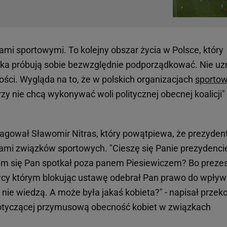
ami sportowymi. To kolejny obszar życia w Polsce, który
uska próbują sobie bezwzględnie podporządkować. Nie uz
ości. Wygląda na to, że w polskich organizacjach
sporto
rzy nie chcą wykonywać woli politycznej obecnej koalicji" 
.
agował Sławomir Nitras, który powątpiewa, że prezyden
lami związków sportowych. "Cieszę się Panie prezydencie
kim się Pan spotkał poza panem Piesiewiczem? Bo prezes
wcy którym blokując ustawę odebrał Pan prawo do wpływ
 nie wiedzą. A może była jakaś kobieta?" - napisał przek
dotyczącej przymusową obecność kobiet w związkach