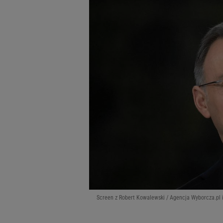
Screen z Robert Kowalewski / Agencja Wyborcza.pl 