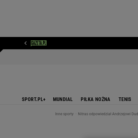
WIADOMOŚCI
NEXT
SPORT
PLOTEK
D
SPORT.PL+
MUNDIAL
PIŁKA NOŻNA
TENIS
Inne sporty
Nitras odpowiedział Andrzejowi Dud