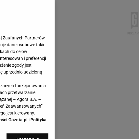
6
] Zaufanych Partnerów
woje dane osobowe takie
likach do celów
teresowań i preferencji
ażenie zgody jest
dę uprzednio udzieloną
yczących funkcjonowania
kach przetwarzanie
ązanej – Agora S.A. –
awień Zaawansowanych”
go jest kierowany.
ości Gazeta.pl
i
Polityka