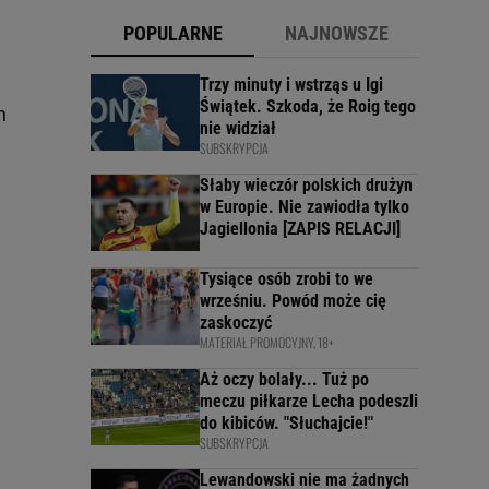
POPULARNE
NAJNOWSZE
Trzy minuty i wstrząs u Igi
Świątek. Szkoda, że Roig tego
h
nie widział
SUBSKRYPCJA
Słaby wieczór polskich drużyn
w Europie. Nie zawiodła tylko
Jagiellonia [ZAPIS RELACJI]
Tysiące osób zrobi to we
wrześniu. Powód może cię
zaskoczyć
MATERIAŁ PROMOCYJNY, 18+
Aż oczy bolały... Tuż po
meczu piłkarze Lecha podeszli
do kibiców. "Słuchajcie!"
SUBSKRYPCJA
Lewandowski nie ma żadnych