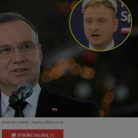
i Jacek Marczewski / Agencja Wyborcza.pl
OTWÓRZ GALERIĘ
(3)