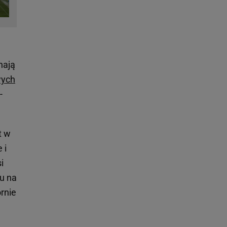
nają
wych
-
t w
 i
i
u na
ornie