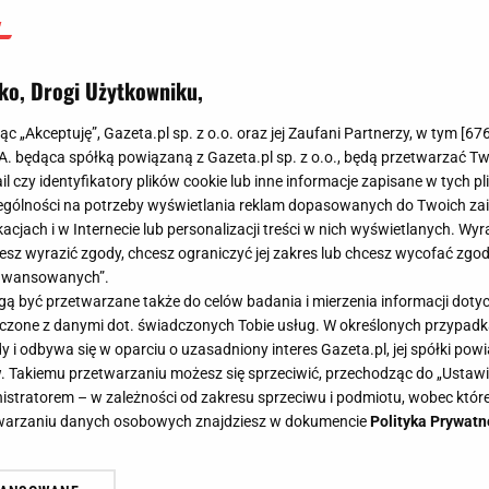
ko, Drogi Użytkowniku,
jąc „Akceptuję”, Gazeta.pl sp. z o.o. oraz jej Zaufani Partnerzy, w tym [
67
.A. będąca spółką powiązaną z Gazeta.pl sp. z o.o., będą przetwarzać T
ail czy identyfikatory plików cookie lub inne informacje zapisane w tych p
gólności na potrzeby wyświetlania reklam dopasowanych do Twoich zain
acjach i w Internecie lub personalizacji treści w nich wyświetlanych. Wyr
cesz wyrazić zgody, chcesz ograniczyć jej zakres lub chcesz wycofać zgo
aawansowanych”.
 być przetwarzane także do celów badania i mierzenia informacji dot
 łączone z danymi dot. świadczonych Tobie usług. W określonych przypad
i odbywa się w oparciu o uzasadniony interes Gazeta.pl, jej spółki powi
. Takiemu przetwarzaniu możesz się sprzeciwić, przechodząc do „Ust
nistratorem – w zależności od zakresu sprzeciwu i podmiotu, wobec które
etwarzaniu danych osobowych znajdziesz w dokumencie
Polityka Prywatn