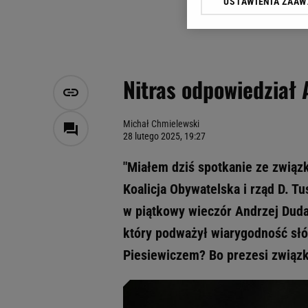
USTAWIENIA ZAA
Klikając „Akceptuję” wyra
Zaufanych Partnerów i A
dotyczące plików cookie,
odnośnik „Ustawienia pr
plików cookie możliwa je
Nitras odpowiedział 
My, nasi Zaufani Partne
Użycie dokładnych danych
Przechowywanie informacji
Michał Chmielewski
28 lutego 2025, 19:27
badnie odbiorców i uleps
"Miałem dziś spotkanie ze związk
Koalicja Obywatelska i rząd D. T
w piątkowy wieczór Andrzej Duda
który podważył wiarygodność słó
Piesiewiczem? Bo prezesi związkó