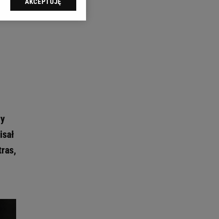
AKCEPTUJĘ
l sp. z o.o., jej
ić swoje preferencje
arzania danych poprzez
ych”. Zmiana ustawień
ach:
 celów identyfikacji.
omiar reklam i treści,
ry
isał
ras,