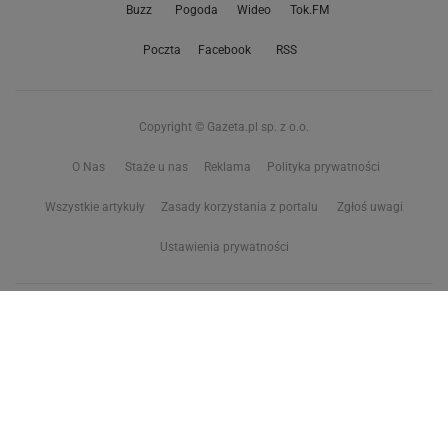
Buzz
Pogoda
Wideo
Tok.FM
Poczta
Facebook
RSS
Copyright © Gazeta.pl sp. z o.o.
O Nas
Staże u nas
Reklama
Polityka prywatności
Wszystkie artykuły
Zasady korzystania z portalu
Zgłoś uwagi
Ustawienia prywatności
Właściciel niniejszego serwisu nie wyraża zgody na zwielokrotnianie ani inne
korzystanie z utworów rozpowszechnionych w tym serwisie, w celu
eksploracji tekstów i danych. Więcej informacji w
zastrzeżeniu dot. eksploracji tekstów i danych
Treści z
serwisów internetowych Grupy Wyborcza.pl
oraz serwisu tokfm.pl
prezentujemy w ramach komercyjnej współpracy z ich wydawcami:
Wyborcza sp. z o.o. oraz Grupą Radiową Agory sp. z o.o.