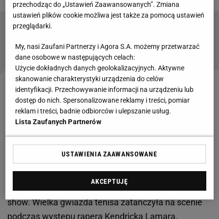
przechodząc do „Ustawień Zaawansowanych”. Zmiana
ustawień plików cookie możliwa jest także za pomocą ustawień
przeglądarki.
Emocjonalny apel w TVP do Radwańskiej. "Kto
nie widział, ten nie uwierzy"
My, nasi Zaufani Partnerzy i Agora S.A. możemy przetwarzać
SUBSKRYPCJA
dane osobowe w następujących celach:
Użycie dokładnych danych geolokalizacyjnych. Aktywne
skanowanie charakterystyki urządzenia do celów
identyfikacji. Przechowywanie informacji na urządzeniu lub
Williams zatańczyła na boisku
dostęp do nich. Spersonalizowane reklamy i treści, pomiar
reklam i treści, badnie odbiorców i ulepszanie usług.
Obok prezydenta w lożach VIP zasiadło wiele innych
Lista Zaufanych Partnerów
sław amerykańskiego show-businessu. Byli aktorzy
jak np. Kevin Costner, Pete Davidson czy Adam
USTAWIENIA ZAAWANSOWANE
Sandler i gwiazdy muzyki jak np.
Taylor Swift
, Lady
Gaga czy Paul McCartney. A małą sensacją okazał
AKCEPTUJĘ
się występ Sereny Williams podczas tzw. half-time
show. Wielka gwiazda tenisa zatańczyła na scenie
podczas występu rapera Kendricka Lamara.