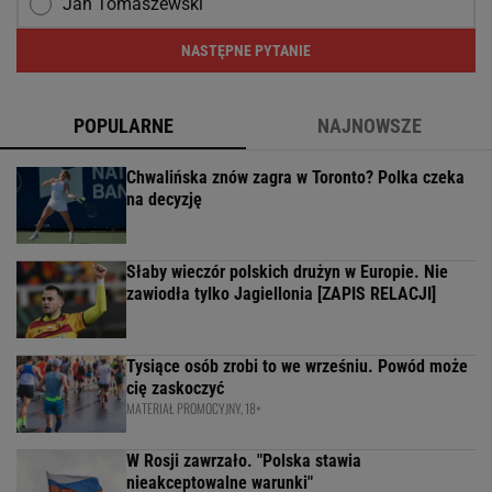
Jan Tomaszewski
NASTĘPNE PYTANIE
POPULARNE
NAJNOWSZE
Chwalińska znów zagra w Toronto? Polka czeka
na decyzję
Słaby wieczór polskich drużyn w Europie. Nie
zawiodła tylko Jagiellonia [ZAPIS RELACJI]
Tysiące osób zrobi to we wrześniu. Powód może
cię zaskoczyć
MATERIAŁ PROMOCYJNY, 18+
W Rosji zawrzało. "Polska stawia
nieakceptowalne warunki"