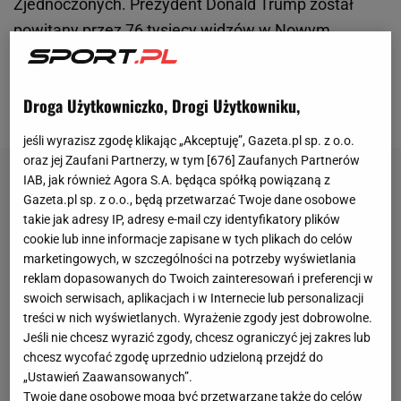
Zjednoczonych. Prezydent Donald Trump został
powitany przez 76 tysięcy widzów w Nowym
Orleanie wielką wrzawą na stadionie, co jego
zwolennicy odebrali jako wyraz poparcia, a jego
Droga Użytkowniczko, Drogi Użytkowniku,
przeciwnicy jak głos dezaprobaty.
jeśli wyrazisz zgodę klikając „Akceptuję”, Gazeta.pl sp. z o.o.
oraz jej Zaufani Partnerzy, w tym [
676
] Zaufanych Partnerów
IAB, jak również Agora S.A. będąca spółką powiązaną z
Gazeta.pl sp. z o.o., będą przetwarzać Twoje dane osobowe
takie jak adresy IP, adresy e-mail czy identyfikatory plików
cookie lub inne informacje zapisane w tych plikach do celów
marketingowych, w szczególności na potrzeby wyświetlania
reklam dopasowanych do Twoich zainteresowań i preferencji w
swoich serwisach, aplikacjach i w Internecie lub personalizacji
treści w nich wyświetlanych. Wyrażenie zgody jest dobrowolne.
Jeśli nie chcesz wyrazić zgody, chcesz ograniczyć jej zakres lub
chcesz wycofać zgodę uprzednio udzieloną przejdź do
„Ustawień Zaawansowanych”.
Twoje dane osobowe mogą być przetwarzane także do celów