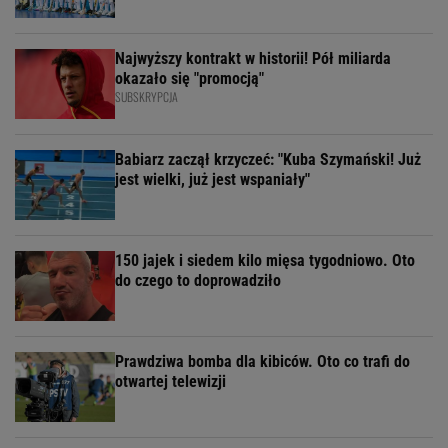
Najwyższy kontrakt w historii! Pół miliarda
okazało się "promocją"
SUBSKRYPCJA
Babiarz zaczął krzyczeć: "Kuba Szymański! Już
jest wielki, już jest wspaniały"
150 jajek i siedem kilo mięsa tygodniowo. Oto
do czego to doprowadziło
Prawdziwa bomba dla kibiców. Oto co trafi do
otwartej telewizji