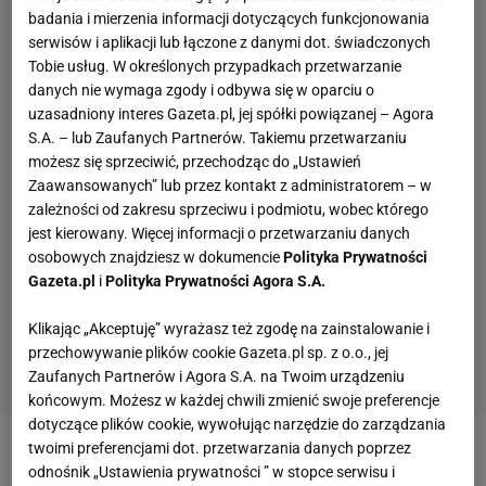
badania i mierzenia informacji dotyczących funkcjonowania
serwisów i aplikacji lub łączone z danymi dot. świadczonych
Tobie usług. W określonych przypadkach przetwarzanie
danych nie wymaga zgody i odbywa się w oparciu o
uzasadniony interes Gazeta.pl, jej spółki powiązanej – Agora
S.A. – lub Zaufanych Partnerów. Takiemu przetwarzaniu
możesz się sprzeciwić, przechodząc do „Ustawień
Zaawansowanych” lub przez kontakt z administratorem – w
zależności od zakresu sprzeciwu i podmiotu, wobec którego
jest kierowany. Więcej informacji o przetwarzaniu danych
osobowych znajdziesz w dokumencie
Polityka Prywatności
Gazeta.pl
i
Polityka Prywatności Agora S.A.
Klikając „Akceptuję” wyrażasz też zgodę na zainstalowanie i
przechowywanie plików cookie Gazeta.pl sp. z o.o., jej
Zaufanych Partnerów i Agora S.A. na Twoim urządzeniu
końcowym. Możesz w każdej chwili zmienić swoje preferencje
dotyczące plików cookie, wywołując narzędzie do zarządzania
twoimi preferencjami dot. przetwarzania danych poprzez
Zobacz wideo
odnośnik „Ustawienia prywatności ” w stopce serwisu i