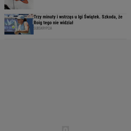
Trzy minuty i wstrząs u Igi Świątek. Szkoda, że
Roig tego nie widział
SUBSKRYPCJA