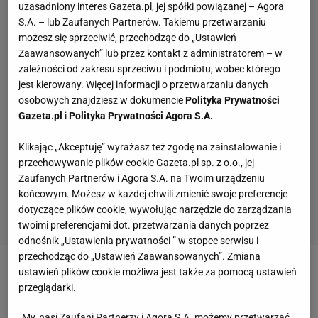
uzasadniony interes Gazeta.pl, jej spółki powiązanej – Agora
S.A. – lub Zaufanych Partnerów. Takiemu przetwarzaniu
możesz się sprzeciwić, przechodząc do „Ustawień
Zaawansowanych” lub przez kontakt z administratorem – w
zależności od zakresu sprzeciwu i podmiotu, wobec którego
jest kierowany. Więcej informacji o przetwarzaniu danych
osobowych znajdziesz w dokumencie
Polityka Prywatności
Gazeta.pl
i
Polityka Prywatności Agora S.A.
Klikając „Akceptuję” wyrażasz też zgodę na zainstalowanie i
przechowywanie plików cookie Gazeta.pl sp. z o.o., jej
Zaufanych Partnerów i Agora S.A. na Twoim urządzeniu
końcowym. Możesz w każdej chwili zmienić swoje preferencje
dotyczące plików cookie, wywołując narzędzie do zarządzania
twoimi preferencjami dot. przetwarzania danych poprzez
odnośnik „Ustawienia prywatności ” w stopce serwisu i
przechodząc do „Ustawień Zaawansowanych”. Zmiana
ustawień plików cookie możliwa jest także za pomocą ustawień
Zobacz wideo
Świątek bez trenera! Pożegnała się z
przeglądarki.
Wiktorowskim
My, nasi Zaufani Partnerzy i Agora S.A. możemy przetwarzać