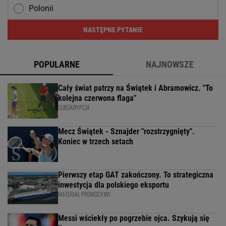
Polonii
NASTĘPNE PYTANIE
POPULARNE
NAJNOWSZE
Cały świat patrzy na Świątek i Abramowicz. "To
kolejna czerwona flaga"
SUBSKRYPCJA
Mecz Świątek - Sznajder "rozstrzygnięty".
Koniec w trzech setach
Pierwszy etap GAT zakończony. To strategiczna
inwestycja dla polskiego eksportu
MATERIAŁ PROMOCYJNY
Messi wściekły po pogrzebie ojca. Szykują się