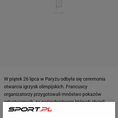
W piątek 26 lipca w Paryżu odbyła się ceremonia
otwarcia igrzysk olimpijskich. Francuscy
organizatorzy przygotowali mnóstwo pokazów
artystycznych, za pośrednictwem których chcieli
opowiedzieć o swojej historii oraz panujących
obecnie obyczajach i poglądach.
Nie obyło się bez