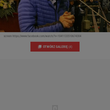
screen https://www.facebook.com/watch/?v=1041133510674304
OTWÓRZ GALERIĘ
(4)