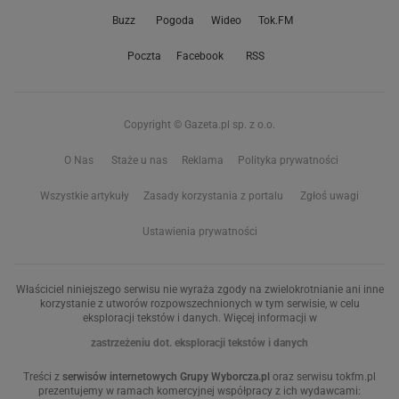
Buzz
Pogoda
Wideo
Tok.FM
Poczta
Facebook
RSS
Copyright © Gazeta.pl sp. z o.o.
O Nas
Staże u nas
Reklama
Polityka prywatności
Wszystkie artykuły
Zasady korzystania z portalu
Zgłoś uwagi
Ustawienia prywatności
Właściciel niniejszego serwisu nie wyraża zgody na zwielokrotnianie ani inne
korzystanie z utworów rozpowszechnionych w tym serwisie, w celu
eksploracji tekstów i danych. Więcej informacji w
zastrzeżeniu dot. eksploracji tekstów i danych
Treści z
serwisów internetowych Grupy Wyborcza.pl
oraz serwisu tokfm.pl
prezentujemy w ramach komercyjnej współpracy z ich wydawcami: