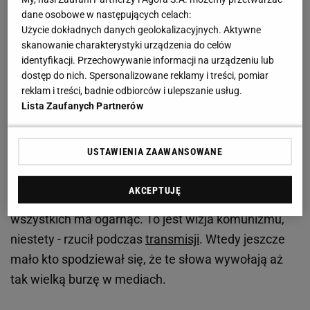
dane osobowe w następujących celach:
Babiarz wrócił do skandalu z igrzysk. Powiedział to
Użycie dokładnych danych geolokalizacyjnych. Aktywne
wprost
skanowanie charakterystyki urządzenia do celów
identyfikacji. Przechowywanie informacji na urządzeniu lub
dostęp do nich. Spersonalizowane reklamy i treści, pomiar
Ceremonię na antenie
TVP Sport
komentował
reklam i treści, badnie odbiorców i ulepszanie usług.
Przemysław
Babiarz
, który od lat jest związany z
Lista Zaufanych Partnerów
Telewizją Polską. W pewnym momencie popularny
dziennikarz bardzo wymownie skomentował całe
USTAWIENIA ZAAWANSOWANE
wydarzenie, a konkretnie wykonanie
utworu "Imagine" Johna Lennona. - Świat bez nieba,
AKCEPTUJĘ
narodów, religii to jest wizja tego pokoju, który
wszystkich ma ogarnąć. To jest wizja komunizmu,
niestety - rzucił podczas
transmisji
. Wtedy jeszcze
mało kto spodziewał się, że te słowa wywołają aż
tak wielką burzę w mediach.