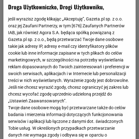
Droga Użytkowniczko, Drogi Użytkowniku,
kontrowersji, takich jak chociażby odtworzenia
słynnego obrazu "Ostatnia Wieczerza" w dosyć
jeśli wyrazisz zgodę klikając „Akceptuję”, Gazeta.pl sp. z o.o.
zaskakujący
, ideologiczny sposób.
oraz jej Zaufani Partnerzy, w tym [
676
] Zaufanych Partnerów
IAB, jak również Agora S.A. będąca spółką powiązaną z
Gazeta.pl sp. z o.o., będą przetwarzać Twoje dane osobowe
takie jak adresy IP, adresy e-mail czy identyfikatory plików
cookie lub inne informacje zapisane w tych plikach do celów
marketingowych, w szczególności na potrzeby wyświetlania
reklam dopasowanych do Twoich zainteresowań i preferencji w
swoich serwisach, aplikacjach i w Internecie lub personalizacji
treści w nich wyświetlanych. Wyrażenie zgody jest dobrowolne.
Jeśli nie chcesz wyrazić zgody, chcesz ograniczyć jej zakres lub
chcesz wycofać zgodę uprzednio udzieloną przejdź do
„Ustawień Zaawansowanych”.
Twoje dane osobowe mogą być przetwarzane także do celów
badania i mierzenia informacji dotyczących funkcjonowania
serwisów i aplikacji lub łączone z danymi dot. świadczonych
Tobie usług. W określonych przypadkach przetwarzanie
danych nie wymaga zgody i odbywa się w oparciu o