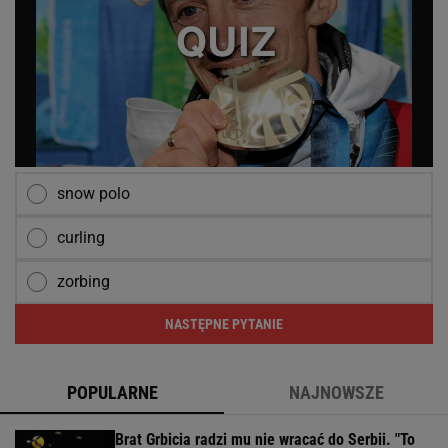
snow polo
curling
zorbing
NASTĘPNE PYTANIE
POPULARNE
NAJNOWSZE
Brat Grbicia radzi mu nie wracać do Serbii. "To