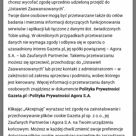
Nie dość, że to na początku czerwca przegrała z
chcesz wycofać zgodę uprzednio udzieloną przejdź do
„Ustawień Zaawansowanych”.
Wiktorią "Wiki" Jaroniewską po niespełna minucie
Twoje dane osobowe mogą być przetwarzane także do celów
"walki" na Clout MMA 5,
to jeszcze musi mierzyć się
badania i mierzenia informacji dotyczących funkcjonowania
z ogromną falą hejtu. - Od kiedy jestem tutaj w
serwisów i aplikacji lub łączone z danymi dot. świadczonych
Tobie usług. W określonych przypadkach przetwarzanie
federacji, jestem poniżana przez Lexy. Za każdym
danych nie wymaga zgody i odbywa się w oparciu o
razem, kiedy są konferencje prasowe, przy każdej
uzasadniony interes Gazeta.pl, jej spółki powiązanej – Agora
gali, nie jest jeden na jednego, tylko pięciu na jedną i
S.A. – lub Zaufanych Partnerów. Takiemu przetwarzaniu
możesz się sprzeciwić, przechodząc do „Ustawień
za każdym razem uczestniczy w tym pani włodarz -
Zaawansowanych” lub przez kontakt z administratorem – w
wyznała Schreiber podczas ważenia przed piątą
zależności od zakresu sprzeciwu i podmiotu, wobec którego
galą Clout MMA.
Na domiar złego, kilka miesięcy
jest kierowany. Więcej informacji o przetwarzaniu danych
osobowych znajdziesz w dokumencie
Polityka Prywatności
temu rozstała się z mężem, Łukaszem Schreiberem
Gazeta.pl
i
Polityka Prywatności Agora S.A.
(politykiem Prawa i Sprawiedliwości).
Klikając „Akceptuję” wyrażasz też zgodę na zainstalowanie i
przechowywanie plików cookie Gazeta.pl sp. z o.o., jej
Zaufanych Partnerów i Agora S.A. na Twoim urządzeniu
końcowym. Możesz w każdej chwili zmienić swoje preferencje
dotyczące plików cookie, wywołując narzędzie do zarządzania