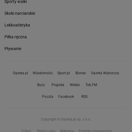
Sporty walki
Skoki narciarskie
Lekkoatletyka
Piłka ręczna
Pływanie
Gazeta.pl
Wiadomości
Sport.pl
Biznes
Gazeta Wyborcza
Buzz
Pogoda
Wideo
Tok.FM
Poczta
Facebook
RSS
Copyright © Gazeta.pl sp. z o.o.
O Nas
Staże u nas
Reklama
Polityka prywatności