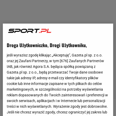
Droga Użytkowniczko, Drogi Użytkowniku,
jeśli wyrazisz zgodę klikając „Akceptuję”, Gazeta.pl sp. z o.o.
oraz jej Zaufani Partnerzy, w tym [
676
] Zaufanych Partnerów
IAB, jak również Agora S.A. będąca spółką powiązaną z
Gazeta.pl sp. z o.o., będą przetwarzać Twoje dane osobowe
takie jak adresy IP, adresy e-mail czy identyfikatory plików
cookie lub inne informacje zapisane w tych plikach do celów
marketingowych, w szczególności na potrzeby wyświetlania
reklam dopasowanych do Twoich zainteresowań i preferencji w
swoich serwisach, aplikacjach i w Internecie lub personalizacji
treści w nich wyświetlanych. Wyrażenie zgody jest dobrowolne.
Ostatni czas nie jest udany dla Marianny Schreiber.
Jeśli nie chcesz wyrazić zgody, chcesz ograniczyć jej zakres lub