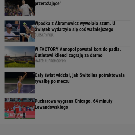
przerażające"
Wpadka z Abramowicz wywołała szum. U
Świątek wydarzyło się coś ważniejszego
SUBSKRYPCJA
W FACTORY Annopol powstał kort do padla.
Outletowi klienci zagrają za darmo
MATERIAŁ PROMOCYJNY
Cały świat widział, jak Switolina potraktowała
rywalkę po meczu
Pucharowa wygrana Chicago. 64 minuty
Lewandowskiego