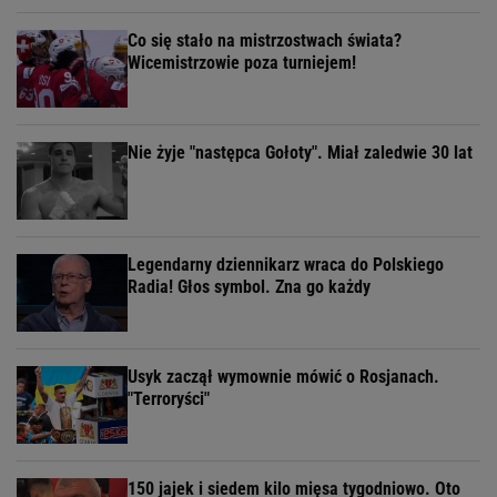
Co się stało na mistrzostwach świata?
Wicemistrzowie poza turniejem!
Nie żyje "następca Gołoty". Miał zaledwie 30 lat
Legendarny dziennikarz wraca do Polskiego
Radia! Głos symbol. Zna go każdy
Usyk zaczął wymownie mówić o Rosjanach.
"Terroryści"
150 jajek i siedem kilo mięsa tygodniowo. Oto