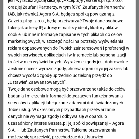
jeśli wyrazisz zgodę klikając „Akceptuję”, Gazeta.pl sp. z o.o.
tylko boisku czy trenerskich ławkach, ale również
oraz jej Zaufani Partnerzy, w tym [
676
] Zaufanych Partnerów
przed mikrofonem lub w studiach telewizyjnych.
IAB, jak również Agora S.A. będąca spółką powiązaną z
Doskonałym przykładem jest chociażby Diletta
Gazeta.pl sp. z o.o., będą przetwarzać Twoje dane osobowe
takie jak adresy IP, adresy e-mail czy identyfikatory plików
Leotta. To jedna z najpopularniejszych dziennikarek
cookie lub inne informacje zapisane w tych plikach do celów
sportowych
na świecie. W 2018 roku Włoszka
marketingowych, w szczególności na potrzeby wyświetlania
rozpoczęła pracę dla platformy DAZN, w ramach
reklam dopasowanych do Twoich zainteresowań i preferencji w
swoich serwisach, aplikacjach i w Internecie lub personalizacji
której działa przy
meczach
Serie
A. Wcześniej była
treści w nich wyświetlanych. Wyrażenie zgody jest dobrowolne.
także prezenterką stacji Sky Sports oraz
Jeśli nie chcesz wyrazić zgody, chcesz ograniczyć jej zakres lub
dziennikarką radia "105".
chcesz wycofać zgodę uprzednio udzieloną przejdź do
„Ustawień Zaawansowanych”.
Twoje dane osobowe mogą być przetwarzane także do celów
badania i mierzenia informacji dotyczących funkcjonowania
serwisów i aplikacji lub łączone z danymi dot. świadczonych
Tobie usług. W określonych przypadkach przetwarzanie
danych nie wymaga zgody i odbywa się w oparciu o
uzasadniony interes Gazeta.pl, jej spółki powiązanej – Agora
S.A. – lub Zaufanych Partnerów. Takiemu przetwarzaniu
możesz się sprzeciwić, przechodząc do „Ustawień