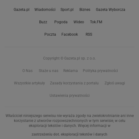
Gazeta.pl
Wiadomości
Sport.pl
Biznes
Gazeta Wyborcza
Buzz
Pogoda
Wideo
Tok.FM
Poczta
Facebook
RSS
Copyright © Gazeta.pl sp. z o.o.
O Nas
Staże u nas
Reklama
Polityka prywatności
Wszystkie artykuły
Zasady korzystania z portalu
Zgłoś uwagi
Ustawienia prywatności
Właściciel niniejszego serwisu nie wyraża zgody na zwielokrotnianie ani inne
korzystanie z utworów rozpowszechnionych w tym serwisie, w celu
eksploracji tekstów i danych. Więcej informacji w
zastrzeżeniu dot. eksploracji tekstów i danych