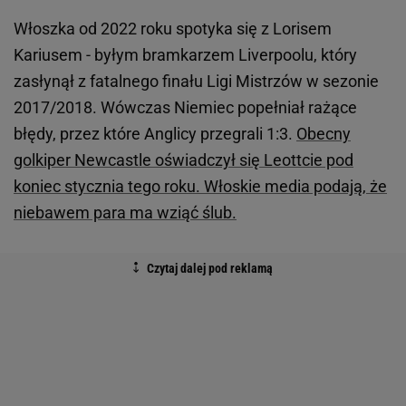
Włoszka od 2022 roku spotyka się z Lorisem
Kariusem - byłym bramkarzem Liverpoolu, który
zasłynął z fatalnego finału Ligi Mistrzów w sezonie
2017/2018. Wówczas Niemiec popełniał rażące
błędy, przez które Anglicy przegrali 1:3.
Obecny
golkiper Newcastle oświadczył się Leottcie pod
koniec stycznia tego roku. Włoskie media podają, że
niebawem para ma wziąć ślub.