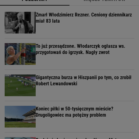
Zmarł Włodzimierz Rezner. Ceniony dziennikarz
miał 83 lata
To już przesądzone. Włodarczyk ogłasza ws.
przygotowań do igrzysk. Nagły zwrot
Gigantyczna burza w Hiszpanii po tym, co zrobił
Robert Lewandowski
Koniec piłki w 50-tysięcznym mieście?
Drugoligowiec ma potężny problem