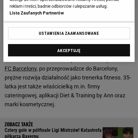
reklam i treści, badnie odbiorców i ulepszanie usług.
Lista Zaufanych Partnerów
Zobacz wideo
Reprezentant Polski wrócił do wielkiej
piłki. "Prowadziłem życie emeryta"
USTAWIENIA ZAAWANSOWANE
Mimo że zrezygnowała z trenowania karate, to
AKCEPTUJĘ
całkowicie nie odeszła ze sportu. Żona napastnika
FC Barcelony
, po przeprowadzce do Barcelony,
prężne rozwija działalność jako trenerka fitness. 35-
latka jest także właścicielką m.in. firmy
cateringowej, aplikacji Diet & Training by Ann oraz
marki kosmetycznej.
Cztery gole w półfinale Ligi Mistrzów! Katastrofa
piłkarza Bayernu