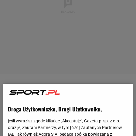
Anna Lewandowska od wielu lat jest związana z
Robertem Lewandowskim. W przeszłości trenowała
karate, lecz w pewnym momencie postanowiła
Droga Użytkowniczko, Drogi Użytkowniku,
zrezygnować z tej dyscypliny na rzecz wspierania
jeśli wyrazisz zgodę klikając „Akceptuję”, Gazeta.pl sp. z o.o.
ukochanego. - Trenowałam przez wiele lat, byłam
oraz jej Zaufani Partnerzy, w tym [
676
] Zaufanych Partnerów
reprezentantką Polski w karate. Natomiast w
IAB, jak również Agora S.A. będąca spółką powiązaną z