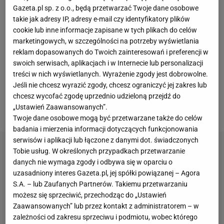
pewnym momencie, kiedy poznałam męża,
Gazeta.pl sp. z o.o., będą przetwarzać Twoje dane osobowe
takie jak adresy IP, adresy e-mail czy identyfikatory plików
zrezygnowałam z bycia zawodowym sportowcem i
cookie lub inne informacje zapisane w tych plikach do celów
zdecydowałam, że przeprowadzę się z moim
marketingowych, w szczególności na potrzeby wyświetlania
mężem za granicę, gdzie będę go wspierała.
reklam dopasowanych do Twoich zainteresowań i preferencji w
swoich serwisach, aplikacjach i w Internecie lub personalizacji
Przeprowadziłam się, rezygnując ze startów w
treści w nich wyświetlanych. Wyrażenie zgody jest dobrowolne.
zawodach z orzełkiem na piersi -
opowiadała na
Jeśli nie chcesz wyrazić zgody, chcesz ograniczyć jej zakres lub
drugim Międzynarodowym Kongresie Kobiet w
chcesz wycofać zgodę uprzednio udzieloną przejdź do
„Ustawień Zaawansowanych”.
Sporcie w Hiszpanii.
Twoje dane osobowe mogą być przetwarzane także do celów
badania i mierzenia informacji dotyczących funkcjonowania
serwisów i aplikacji lub łączone z danymi dot. świadczonych
Tobie usług. W określonych przypadkach przetwarzanie
danych nie wymaga zgody i odbywa się w oparciu o
uzasadniony interes Gazeta.pl, jej spółki powiązanej – Agora
S.A. – lub Zaufanych Partnerów. Takiemu przetwarzaniu
możesz się sprzeciwić, przechodząc do „Ustawień
Zaawansowanych” lub przez kontakt z administratorem – w
zależności od zakresu sprzeciwu i podmiotu, wobec którego