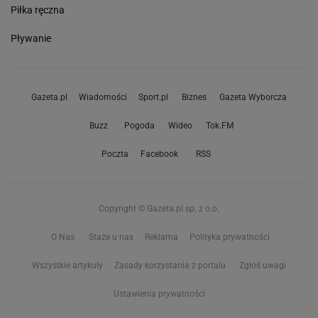
Piłka ręczna
Pływanie
Gazeta.pl
Wiadomości
Sport.pl
Biznes
Gazeta Wyborcza
Buzz
Pogoda
Wideo
Tok.FM
Poczta
Facebook
RSS
Copyright © Gazeta.pl sp. z o.o.
O Nas
Staże u nas
Reklama
Polityka prywatności
Wszystkie artykuły
Zasady korzystania z portalu
Zgłoś uwagi
Ustawienia prywatności