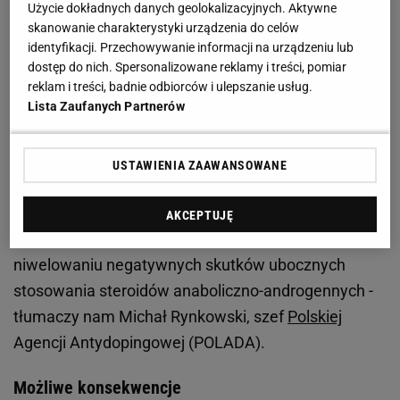
Użycie dokładnych danych geolokalizacyjnych. Aktywne
skanowanie charakterystyki urządzenia do celów
- Wykryto dwie substancje zabronione: drostanolon
identyfikacji. Przechowywanie informacji na urządzeniu lub
należący do grupy steroidów anaboliczno-
dostęp do nich. Spersonalizowane reklamy i treści, pomiar
androgenych oraz klomifen należący do grupy
reklam i treści, badnie odbiorców i ulepszanie usług.
Lista Zaufanych Partnerów
modulatorów hormonów i metabolizmu. Pierwsza
substancja to pochodna testosteronu, wpływa na
siłę i zwiększenie masy mięśniowej, może być też
USTAWIENIA ZAAWANSOWANE
stosowana w celu przyspieszenia regeneracji,
leczenia mikrourazów. Druga substancja klomifen
AKCEPTUJĘ
stosowana jest w terapiach hormonalnych oraz w
niwelowaniu negatywnych skutków ubocznych
stosowania steroidów anaboliczno-androgennych -
tłumaczy nam Michał Rynkowski, szef
Polskiej
Agencji Antydopingowej (POLADA).
Możliwe konsekwencje