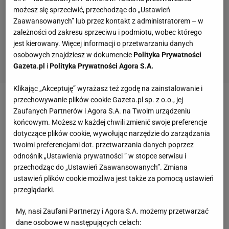
możesz się sprzeciwić, przechodząc do „Ustawień
Zaawansowanych” lub przez kontakt z administratorem – w
zależności od zakresu sprzeciwu i podmiotu, wobec którego
jest kierowany. Więcej informacji o przetwarzaniu danych
osobowych znajdziesz w dokumencie
Polityka Prywatności
Gazeta.pl
i
Polityka Prywatności Agora S.A.
Klikając „Akceptuję” wyrażasz też zgodę na zainstalowanie i
przechowywanie plików cookie Gazeta.pl sp. z o.o., jej
Zobacz wideo
Brązowy medal męskiej sztafety na
Zaufanych Partnerów i Agora S.A. na Twoim urządzeniu
MŚ w short tracku! Michał Niewiński: Dało się to
końcowym. Możesz w każdej chwili zmienić swoje preferencje
dotyczące plików cookie, wywołując narzędzie do zarządzania
rozegrać lepiej
twoimi preferencjami dot. przetwarzania danych poprzez
odnośnik „Ustawienia prywatności ” w stopce serwisu i
Co wyszło w badaniu Karasia?
przechodząc do „Ustawień Zaawansowanych”. Zmiana
ustawień plików cookie możliwa jest także za pomocą ustawień
przeglądarki.
Tym razem Karaś miał wpaść podczas zawodów na
Florydzie. W jego organizmie wykryto drostanolon i
My, nasi Zaufani Partnerzy i Agora S.A. możemy przetwarzać
klomifen. Co to za substancje i czemu służą?
dane osobowe w następujących celach: