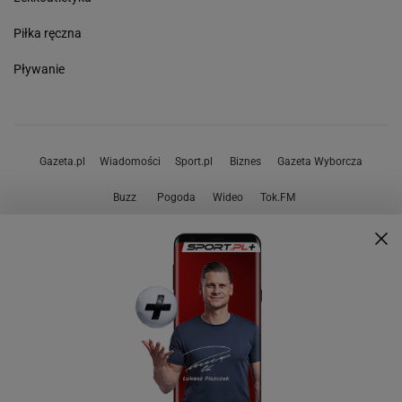
Piłka ręczna
Pływanie
Gazeta.pl
Wiadomości
Sport.pl
Biznes
Gazeta Wyborcza
Buzz
Pogoda
Wideo
Tok.FM
Poczta
Facebook
RSS
Copyright © Gazeta.pl sp. z o.o.
O Nas
Staże u nas
Reklama
Polityka prywatności
Wszystkie artykuły
Zasady korzystania z portalu
Zgłoś uwagi