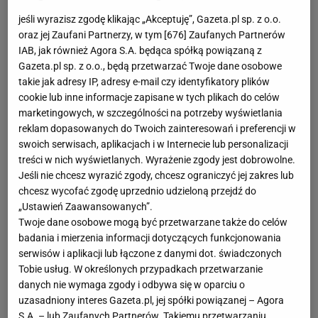
jeśli wyrazisz zgodę klikając „Akceptuję”, Gazeta.pl sp. z o.o.
oraz jej Zaufani Partnerzy, w tym [
676
] Zaufanych Partnerów
IAB, jak również Agora S.A. będąca spółką powiązaną z
Gazeta.pl sp. z o.o., będą przetwarzać Twoje dane osobowe
takie jak adresy IP, adresy e-mail czy identyfikatory plików
cookie lub inne informacje zapisane w tych plikach do celów
marketingowych, w szczególności na potrzeby wyświetlania
reklam dopasowanych do Twoich zainteresowań i preferencji w
swoich serwisach, aplikacjach i w Internecie lub personalizacji
treści w nich wyświetlanych. Wyrażenie zgody jest dobrowolne.
Jeśli nie chcesz wyrazić zgody, chcesz ograniczyć jej zakres lub
chcesz wycofać zgodę uprzednio udzieloną przejdź do
„Ustawień Zaawansowanych”.
Twoje dane osobowe mogą być przetwarzane także do celów
badania i mierzenia informacji dotyczących funkcjonowania
serwisów i aplikacji lub łączone z danymi dot. świadczonych
Tobie usług. W określonych przypadkach przetwarzanie
danych nie wymaga zgody i odbywa się w oparciu o
uzasadniony interes Gazeta.pl, jej spółki powiązanej – Agora
S.A. – lub Zaufanych Partnerów. Takiemu przetwarzaniu