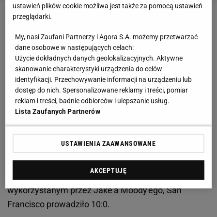
ustawień plików cookie możliwa jest także za pomocą ustawień
przeglądarki.
Zobacz wideo
My, nasi Zaufani Partnerzy i Agora S.A. możemy przetwarzać
dane osobowe w następujących celach:
Ryzyko w mieście hazardu
Użycie dokładnych danych geolokalizacyjnych. Aktywne
skanowanie charakterystyki urządzenia do celów
I jak przystało na miasto hazardu, w Super Bowl
identyfikacji. Przechowywanie informacji na urządzeniu lub
dostęp do nich. Spersonalizowane reklamy i treści, pomiar
trenerzy nie bali się ryzyka. Podjął je Kyle Shanahan,
reklam i treści, badnie odbiorców i ulepszanie usług.
trener 49ers, gdy w drugiej kwarcie zdecydował się
Lista Zaufanych Partnerów
rozegrać tzw. zmyłkową akcję. Rozgrywający Brock
Purdy oddał piłkę Jauanowi Jenningsowi, a ten
USTAWIENIA ZAAWANSOWANE
dopiero rzucił ją niemal przez całą szerokość boiska
do Cristiana McCaffreya, który zdobył pierwsze
AKCEPTUJĘ
przyłożenie w meczu. Po podwyższeniu skutecznie
wykorzystanym przez Jake'a Moody'ego, San
Francisco prowadziło 10:0.