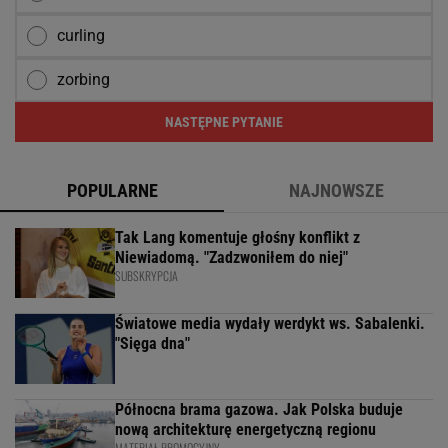
curling
zorbing
NASTĘPNE PYTANIE
POPULARNE
NAJNOWSZE
Tak Lang komentuje głośny konflikt z
Niewiadomą. "Zadzwoniłem do niej"
SUBSKRYPCJA
Światowe media wydały werdykt ws. Sabalenki.
"Sięga dna"
Północna brama gazowa. Jak Polska buduje
nową architekturę energetyczną regionu
MATERIAŁ PROMOCYJNY