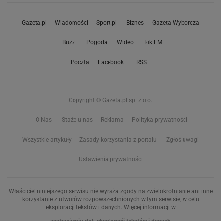
Gazeta.pl
Wiadomości
Sport.pl
Biznes
Gazeta Wyborcza
Buzz
Pogoda
Wideo
Tok.FM
Poczta
Facebook
RSS
Copyright © Gazeta.pl sp. z o.o.
O Nas
Staże u nas
Reklama
Polityka prywatności
Wszystkie artykuły
Zasady korzystania z portalu
Zgłoś uwagi
Ustawienia prywatności
Właściciel niniejszego serwisu nie wyraża zgody na zwielokrotnianie ani inne
korzystanie z utworów rozpowszechnionych w tym serwisie, w celu
eksploracji tekstów i danych. Więcej informacji w