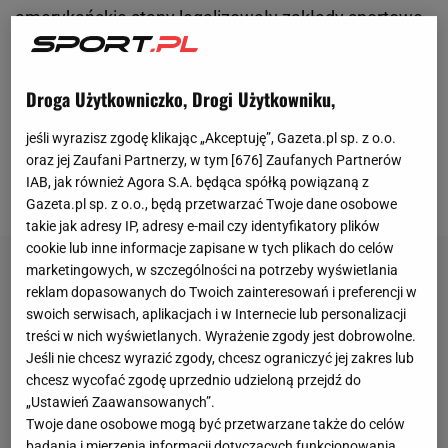
amerykańskie stany legalizowały zakłady sportowe,
więc Las Vegas przestało być wyklęte. Miasto
hazardu ma już drużynę i w NFL, i w NHL. Dostąpiło
Droga Użytkowniczko, Drogi Użytkowniku,
też zaszczytu organizacji nieoficjalnego
amerykańskiego święta narodowego, jak nazywany
jeśli wyrazisz zgodę klikając „Akceptuję”, Gazeta.pl sp. z o.o.
oraz jej Zaufani Partnerzy, w tym [
676
] Zaufanych Partnerów
jest potocznie mecz o mistrzostwo
ligi
NFL - Super
IAB, jak również Agora S.A. będąca spółką powiązaną z
Bowl.
Gazeta.pl sp. z o.o., będą przetwarzać Twoje dane osobowe
takie jak adresy IP, adresy e-mail czy identyfikatory plików
cookie lub inne informacje zapisane w tych plikach do celów
marketingowych, w szczególności na potrzeby wyświetlania
reklam dopasowanych do Twoich zainteresowań i preferencji w
swoich serwisach, aplikacjach i w Internecie lub personalizacji
treści w nich wyświetlanych. Wyrażenie zgody jest dobrowolne.
Jeśli nie chcesz wyrazić zgody, chcesz ograniczyć jej zakres lub
chcesz wycofać zgodę uprzednio udzieloną przejdź do
„Ustawień Zaawansowanych”.
Twoje dane osobowe mogą być przetwarzane także do celów
badania i mierzenia informacji dotyczących funkcjonowania