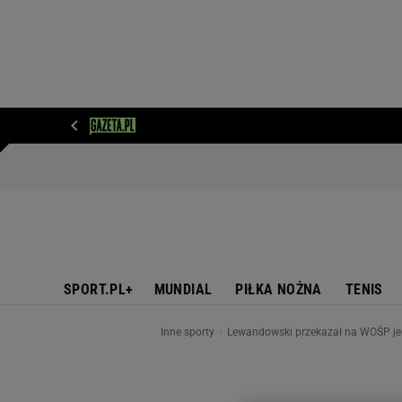
WIADOMOŚCI
NEXT
SPORT
PLOTEK
D
SPORT.PL+
MUNDIAL
PIŁKA NOŻNA
TENIS
Inne sporty
Lewandowski przekazał na WOŚP jedn