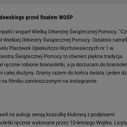
ndowskiego przed finałem WOŚP
patii i wsparł Wielką Orkiestrę Świątecznej Pomocy. "Cz
ał Wielkiej Orkiestry Świątecznej Pomocy. Ostatnio natra
Zespołu Placówek Opiekuńczo-Wychowawczych nr 1 w
kiestra Świątecznej Pomocy to również piękna tradycja.
 ręcznie robione bransoletki, a ja dorzucam do bransole
i całej drużyny. Gramy razem do końca świata i jeden dz
i na filmiku zamieszczonym na Instagramie.
awił na aukcję swoją koszulkę klubową z podpisami
oletki ręcznie wykonane przez 10-letniego Wojtka. Licyt