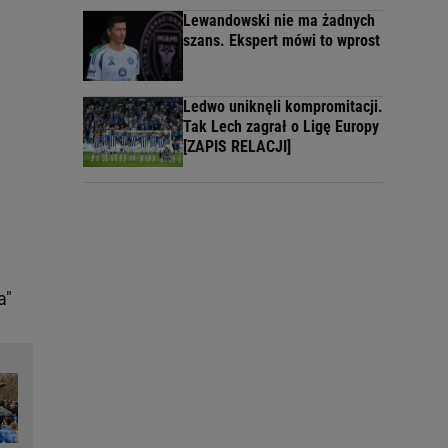
Lewandowski nie ma żadnych
szans. Ekspert mówi to wprost
Ledwo uniknęli kompromitacji.
Tak Lech zagrał o Ligę Europy
[ZAPIS RELACJI]
a"