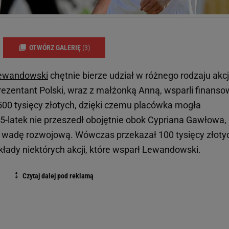
OTWÓRZ GALERIĘ
(3)
ewandowski
chętnie bierze udział w różnego rodzaju akc
ezentant Polski, wraz z małżonką Anną, wsparli finans
00 tysięcy złotych, dzięki czemu placówka mogła
-latek nie przeszedł obojętnie obok Cypriana Gawłowa,
wadę rozwojową. Wówczas przekazał 100 tysięcy złoty
ykłady niektórych akcji, które wsparł Lewandowski.