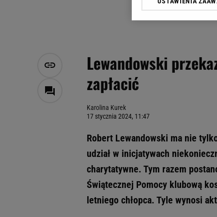
USTAWIENIA ZAA
Klikając „Akceptuję” wyra
Zaufanych Partnerów i A
dotyczące plików cookie,
odnośnik „Ustawienia pr
plików cookie możliwa je
Lewandowski przekaz
My, nasi Zaufani Partne
zapłacić
Użycie dokładnych danych
Przechowywanie informacji
badnie odbiorców i uleps
Karolina Kurek
17 stycznia 2024, 11:47
Robert Lewandowski ma nie tylko 
udział w inicjatywach niekoniecz
charytatywne. Tym razem postanow
Świątecznej Pomocy klubową kos
letniego chłopca. Tyle wynosi akt