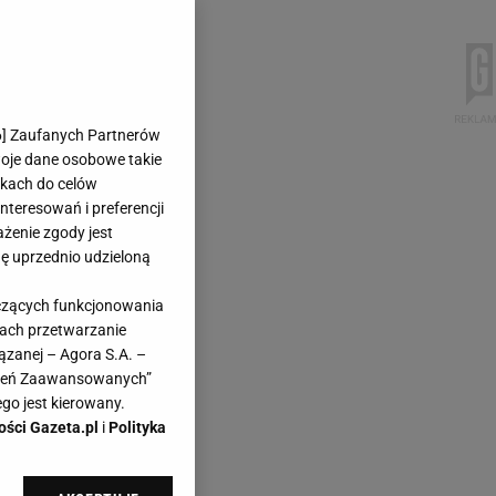
6
] Zaufanych Partnerów
woje dane osobowe takie
likach do celów
teresowań i preferencji
ażenie zgody jest
dę uprzednio udzieloną
yczących funkcjonowania
kach przetwarzanie
ązanej – Agora S.A. –
awień Zaawansowanych”
go jest kierowany.
ości Gazeta.pl
i
Polityka