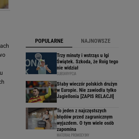
POPULARNE
NAJNOWSZE
jach
owo
Trzy minuty i wstrząs u Igi
Świątek. Szkoda, że Roig tego
nie widział
 u
SUBSKRYPCJA
ch
Słaby wieczór polskich drużyn
w Europie. Nie zawiodła tylko
Jagiellonia [ZAPIS RELACJI]
To jeden z najczęstszych
błędów przed zagranicznym
wyjazdem. O tym wiele osób
zapomina
MATERIAŁ PROMOCYJNY