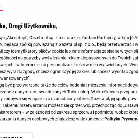
ko, Drogi Użytkowniku,
jąc „Akceptuję”, Gazeta.pl sp. z o.o. oraz jej Zaufani Partnerzy, w tym [
67
.A. będąca spółką powiązaną z Gazeta.pl sp. z o.o., będą przetwarzać T
ail czy identyfikatory plików cookie lub inne informacje zapisane w tych p
gólności na potrzeby wyświetlania reklam dopasowanych do Twoich zain
acjach i w Internecie lub personalizacji treści w nich wyświetlanych. Wyr
cesz wyrazić zgody, chcesz ograniczyć jej zakres lub chcesz wycofać zgo
aawansowanych”.
 być przetwarzane także do celów badania i mierzenia informacji dot
 łączone z danymi dot. świadczonych Tobie usług. W określonych przypad
i odbywa się w oparciu o uzasadniony interes Gazeta.pl, jej spółki powi
. Takiemu przetwarzaniu możesz się sprzeciwić, przechodząc do „Ust
nistratorem – w zależności od zakresu sprzeciwu i podmiotu, wobec które
etwarzaniu danych osobowych znajdziesz w dokumencie
Polityka Prywatn