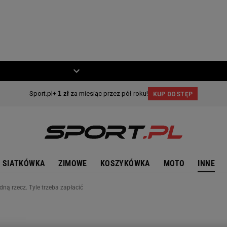
ZIECKO
MOTO
SIATKÓWKA
ZIMOWE
KOSZYKÓWKA
MOTO
INNE
ą rzecz. Tyle trzeba zapłacić