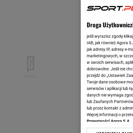
Droga Użytkownicz
jeśli wyrazisz zgodę klika
IAB, jak również Agora S
jak adresy IP, adresy e-m
marketingowych, w szcze
w swoich serwisach, aplik
dobrowolne. Jeśli nie ch
przejdź do „Ustawień Z
Twoje dane osobowe mogą
serwisów i aplikacji lub
danych nie wymaga zgody 
lub Zaufanych Partnerów
lub przez kontakt z admi
Więcej informacji o prz
Prywatności Agora S.A.