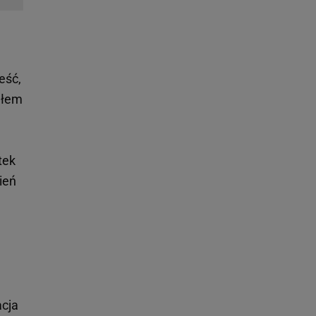
eść,
fiłem
tek
ień
acja