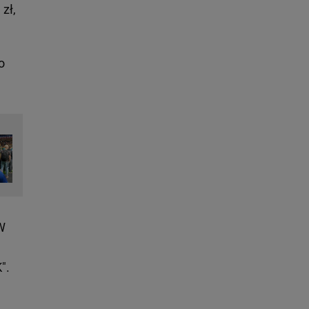
zł,
o
 W
".