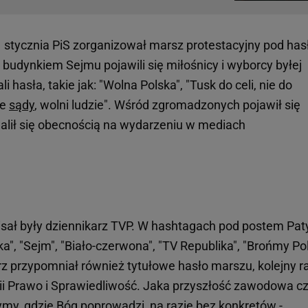
 stycznia PiS zorganizował marsz protestacyjny pod ha
budynkiem Sejmu pojawili się miłośnicy i wyborcy byłej
i hasła, takie jak: "Wolna Polska", "Tusk do celi, nie do
ne
sądy
, wolni ludzie". Wśród zgromadzonych pojawił się
walił się obecnością na wydarzeniu w mediach
pisał były dziennikarz TVP. W hashtagach pod postem Pat
a", "Sejm", "Biało-czerwona", "TV Republika", "Brońmy Pol
rz przypomniał również tytułowe hasło marszu, kolejny r
tii Prawo i Sprawiedliwość. Jaka przyszłość zawodowa c
my, gdzie Bóg poprowadzi, na razie bez konkretów -