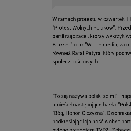
W ramach protestu w czwartek 11
"Protest Wolnych Polaków". Przed 
partii rządzącej, którzy wykrzykiwal
Brukseli" oraz "Wolne media, wol
również Rafał Patyra, który poch
społecznościowych.
"To się nazywa polski sejm!" - na
umieścił następujące hasła: "Polsk
"Bóg, Honor, Ojczyzna". Dziennika
podkreślając lojalność wobec par
byłego prezentera TVP? - Zobaczy