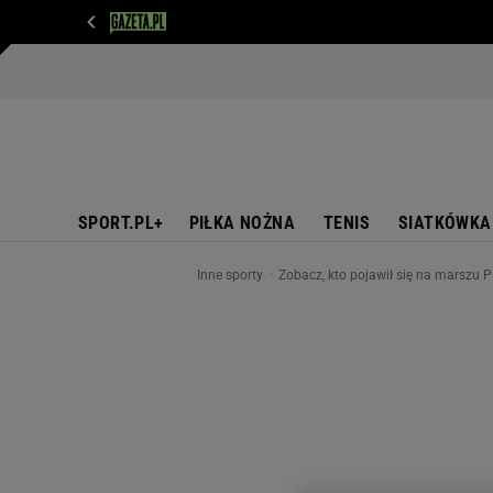
WIADOMOŚCI
NEXT
SPORT
PLOTEK
D
SPORT.PL+
PIŁKA NOŻNA
TENIS
SIATKÓWKA
Inne sporty
Zobacz, kto pojawił się na marszu P