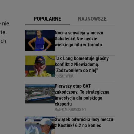
POPULARNE
NAJNOWSZE
e nie
tę.
Nocna sensacja w meczu
Sabalenki! Nie będzie
ach
wielkiego hitu w Toronto
Tak Lang komentuje głośny
konflikt z Niewiadomą.
"Zadzwoniłem do niej"
SUBSKRYPCJA
Pierwszy etap GAT
zakończony. To strategiczna
inwestycja dla polskiego
eksportu
MATERIAŁ PROMOCYJNY
Świątek odwróciła losy meczu
z Kostiuk! 6:2 na koniec