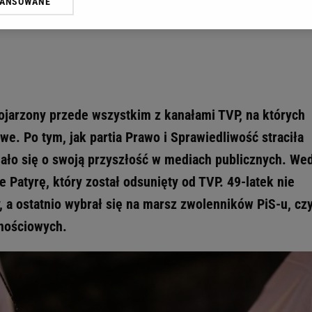
się na marszu PiS-u. Dopiero co
WANSOWANE
żasz też zgodę na zainstalowanie i przechowywanie plików cookie Gazeta.p
gora S.A. na Twoim urządzeniu końcowym. Możesz w każdej chwili zmien
 wywołując narzędzie do zarządzania twoimi preferencjami dot. przetw
ywatności ” w stopce serwisu i przechodząc do „Ustawień Zaawansowan
st także za pomocą ustawień przeglądarki.
rzy i Agora S.A. możemy przetwarzać dane osobowe w następujących cel
 geolokalizacyjnych. Aktywne skanowanie charakterystyki urządzenia do
 kojarzony przede wszystkim z kanałami TVP, na których
 na urządzeniu lub dostęp do nich. Spersonalizowane reklamy i treści, p
e. Po tym, jak partia Prawo i Sprawiedliwość straciła
zanie usług.
Lista Zaufanych Partnerów
iało się o swoją przyszłość w mediach publicznych. We
ie Patyrę, który został odsunięty od TVP. 49-latek nie
, a ostatnio wybrał się na marsz zwolenników PiS-u, c
znościowych.