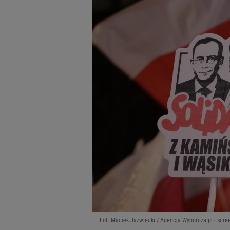
Fot. Maciek Jazwiecki / Agencja Wyborcza.pl i scr