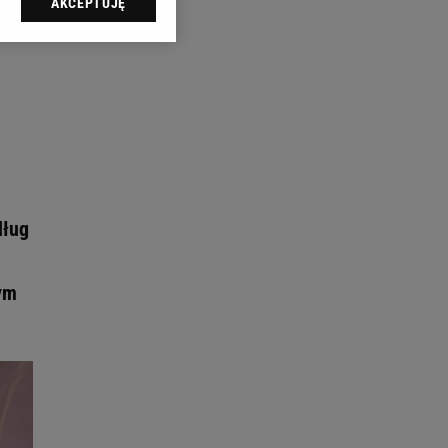
AKCEPTUJĘ
l sp. z o.o., jej
ić swoje preferencje
arzania danych poprzez
ych”. Zmiana ustawień
ach:
 celów identyfikacji.
omiar reklam i treści,
dług
zym