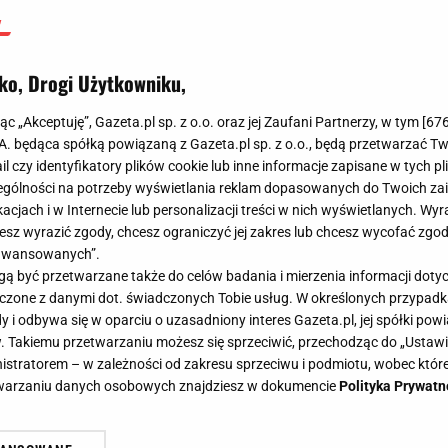
ko, Drogi Użytkowniku,
jąc „Akceptuję”, Gazeta.pl sp. z o.o. oraz jej Zaufani Partnerzy, w tym [
67
.A. będąca spółką powiązaną z Gazeta.pl sp. z o.o., będą przetwarzać T
ail czy identyfikatory plików cookie lub inne informacje zapisane w tych p
gólności na potrzeby wyświetlania reklam dopasowanych do Twoich zain
acjach i w Internecie lub personalizacji treści w nich wyświetlanych. Wyr
cesz wyrazić zgody, chcesz ograniczyć jej zakres lub chcesz wycofać zgo
aawansowanych”.
 być przetwarzane także do celów badania i mierzenia informacji dot
 łączone z danymi dot. świadczonych Tobie usług. W określonych przypad
i odbywa się w oparciu o uzasadniony interes Gazeta.pl, jej spółki powi
. Takiemu przetwarzaniu możesz się sprzeciwić, przechodząc do „Ust
nistratorem – w zależności od zakresu sprzeciwu i podmiotu, wobec które
etwarzaniu danych osobowych znajdziesz w dokumencie
Polityka Prywatn