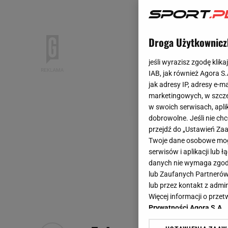
Droga Użytkownicz
jeśli wyrazisz zgodę klika
IAB, jak również Agora S
jak adresy IP, adresy e-m
marketingowych, w szcze
w swoich serwisach, aplik
dobrowolne. Jeśli nie ch
przejdź do „Ustawień Z
Twoje dane osobowe mogą
serwisów i aplikacji lub
danych nie wymaga zgody 
lub Zaufanych Partnerów
lub przez kontakt z admi
Więcej informacji o prz
Prywatności Agora S.A.