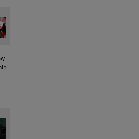
ów
ała