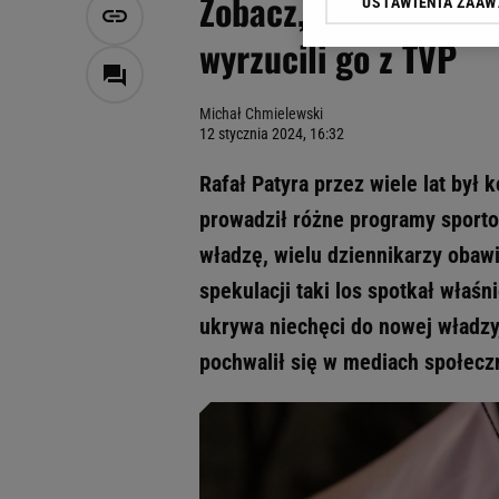
Zobacz, kto pojawił 
USTAWIENIA ZAA
Klikając „Akceptuję” wyra
Zaufanych Partnerów i A
wyrzucili go z TVP
dotyczące plików cookie,
odnośnik „Ustawienia pr
plików cookie możliwa je
Michał Chmielewski
12 stycznia 2024, 16:32
My, nasi Zaufani Partne
Użycie dokładnych danych
Rafał Patyra przez wiele lat był
Przechowywanie informacji
prowadził różne programy sportow
badnie odbiorców i uleps
władzę, wielu dziennikarzy obaw
spekulacji taki los spotkał właśn
ukrywa niechęci do nowej władzy
pochwalił się w mediach społec