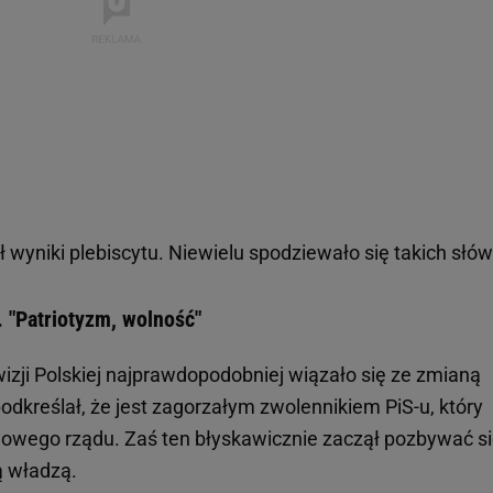
 wyniki plebiscytu. Niewielu spodziewało się takich słów
. "Patriotyzm, wolność"
izji Polskiej najprawdopodobniej wiązało się ze zmianą
podkreślał, że jest zagorzałym zwolennikiem PiS-u, który
nowego rządu. Zaś ten błyskawicznie zaczął pozbywać s
ą władzą.