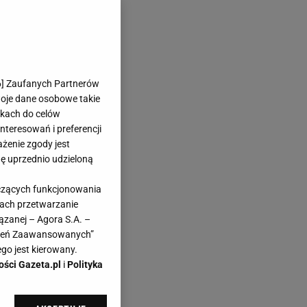
6
] Zaufanych Partnerów
woje dane osobowe takie
likach do celów
teresowań i preferencji
ażenie zgody jest
dę uprzednio udzieloną
yczących funkcjonowania
kach przetwarzanie
ązanej – Agora S.A. –
awień Zaawansowanych”
go jest kierowany.
ości Gazeta.pl
i
Polityka