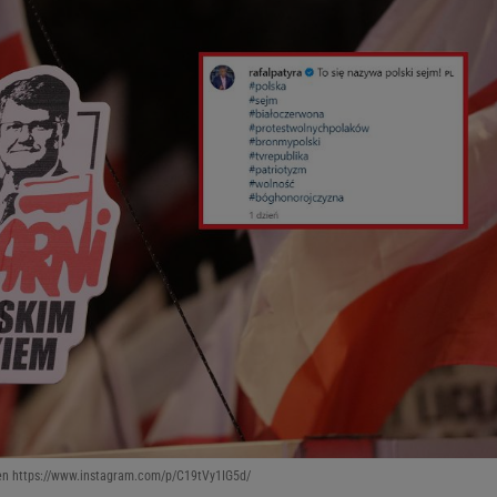
een https://www.instagram.com/p/C19tVy1IG5d/