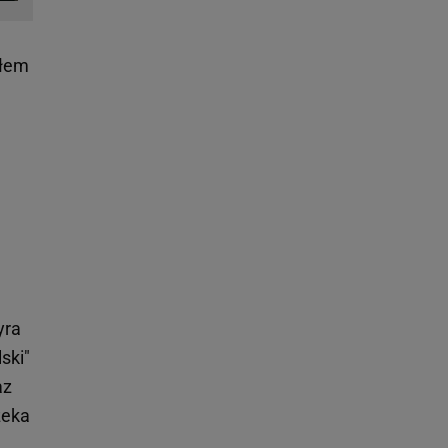
słem
yra
ski"
az
zeka