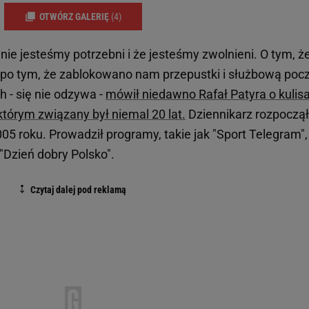
OTWÓRZ GALERIĘ
(4)
e nie jesteśmy potrzebni i że jesteśmy zwolnieni. O tym, ż
 po tym, że zablokowano nam przepustki i służbową pocz
h - się nie odzywa -
mówił niedawno Rafał Patyra o kulis
tórym związany był niemal 20 lat.
Dziennikarz rozpoczął
05 roku. Prowadził programy, takie jak "Sport Telegram",
"Dzień dobry Polsko".