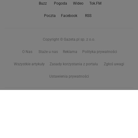
Buzz
Pogoda
Wideo
Tok.FM
Poczta
Facebook
RSS
Copyright © Gazeta.pl sp. z o.o.
O Nas
Staże u nas
Reklama
Polityka prywatności
Wszystkie artykuły
Zasady korzystania z portalu
Zgłoś uwagi
Ustawienia prywatności
Właściciel niniejszego serwisu nie wyraża zgody na zwielokrotnianie ani inne
korzystanie z utworów rozpowszechnionych w tym serwisie, w celu
eksploracji tekstów i danych. Więcej informacji w
zastrzeżeniu dot. eksploracji tekstów i danych
Treści z
serwisów internetowych Grupy Wyborcza.pl
oraz serwisu tokfm.pl
prezentujemy w ramach komercyjnej współpracy z ich wydawcami:
Wyborcza sp. z o.o. oraz Grupą Radiową Agory sp. z o.o.