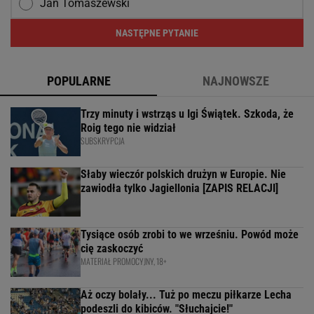
Jan Tomaszewski
NASTĘPNE PYTANIE
POPULARNE
NAJNOWSZE
Trzy minuty i wstrząs u Igi Świątek. Szkoda, że
Roig tego nie widział
SUBSKRYPCJA
Słaby wieczór polskich drużyn w Europie. Nie
zawiodła tylko Jagiellonia [ZAPIS RELACJI]
Tysiące osób zrobi to we wrześniu. Powód może
cię zaskoczyć
MATERIAŁ PROMOCYJNY, 18+
Aż oczy bolały... Tuż po meczu piłkarze Lecha
podeszli do kibiców. "Słuchajcie!"