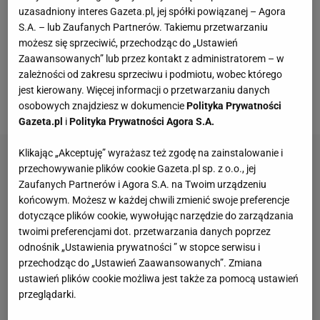
uzasadniony interes Gazeta.pl, jej spółki powiązanej – Agora
świata
w szachach szybkich. Wcześniej triumfował
S.A. – lub Zaufanych Partnerów. Takiemu przetwarzaniu
w Dubaju (2014), Berlinie (2015), Moskwie (2019), a
możesz się sprzeciwić, przechodząc do „Ustawień
Zaawansowanych” lub przez kontakt z administratorem – w
także w Ałmatach (2022). W turnieju wystąpiło 202
zależności od zakresu sprzeciwu i podmiotu, wobec którego
zawodników z 46 krajów. Wśród nich zwolennik
jest kierowany. Więcej informacji o przetwarzaniu danych
napaści Rosji na Ukrainę - Denis Chismatułlin.
osobowych znajdziesz w dokumencie
Polityka Prywatności
Gazeta.pl
i
Polityka Prywatności Agora S.A.
Klikając „Akceptuję” wyrażasz też zgodę na zainstalowanie i
przechowywanie plików cookie Gazeta.pl sp. z o.o., jej
Zaufanych Partnerów i Agora S.A. na Twoim urządzeniu
końcowym. Możesz w każdej chwili zmienić swoje preferencje
dotyczące plików cookie, wywołując narzędzie do zarządzania
twoimi preferencjami dot. przetwarzania danych poprzez
odnośnik „Ustawienia prywatności ” w stopce serwisu i
przechodząc do „Ustawień Zaawansowanych”. Zmiana
ustawień plików cookie możliwa jest także za pomocą ustawień
przeglądarki.