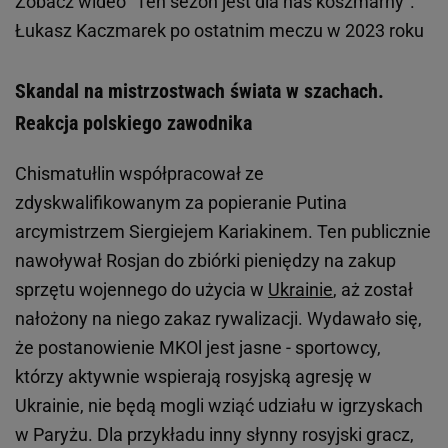
Zobacz wideo
"Ten sezon jest dla nas koszmarny".
Łukasz Kaczmarek po ostatnim meczu w 2023 roku
Skandal na mistrzostwach świata w szachach.
Reakcja polskiego zawodnika
Chismatułlin współpracował ze
zdyskwalifikowanym za popieranie Putina
arcymistrzem Siergiejem Kariakinem. Ten publicznie
nawoływał Rosjan do zbiórki pieniędzy na zakup
sprzętu wojennego do użycia w
Ukrainie
, aż został
nałożony na niego zakaz rywalizacji. Wydawało się,
że postanowienie MKOl jest jasne - sportowcy,
którzy aktywnie wspierają rosyjską agresję w
Ukrainie, nie będą mogli wziąć udziału w igrzyskach
w Paryżu. Dla przykładu inny słynny rosyjski gracz,