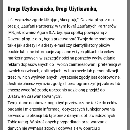
Droga Użytkowniczko, Drogi Użytkowniku,
jeśli wyrazisz zgodę klikając „Akceptuję”, Gazeta.pl sp. z o.o.
oraz jej Zaufani Partnerzy, w tym [
676
] Zaufanych Partnerów
IAB, jak również Agora S.A. będąca spółką powiązaną z
Gazeta.pl sp. z o.o., będą przetwarzać Twoje dane osobowe
takie jak adresy IP, adresy e-mail czy identyfikatory plików
cookie lub inne informacje zapisane w tych plikach do celów
marketingowych, w szczególności na potrzeby wyświetlania
reklam dopasowanych do Twoich zainteresowań i preferencji w
swoich serwisach, aplikacjach i w Internecie lub personalizacji
treści w nich wyświetlanych. Wyrażenie zgody jest dobrowolne.
Jeśli nie chcesz wyrazić zgody, chcesz ograniczyć jej zakres lub
chcesz wycofać zgodę uprzednio udzieloną przejdź do
„Ustawień Zaawansowanych”.
Twoje dane osobowe mogą być przetwarzane także do celów
badania i mierzenia informacji dotyczących funkcjonowania
serwisów i aplikacji lub łączone z danymi dot. świadczonych
W
piątek
w Samarkandzie w Uzbekistanie Magnus
Tobie usług. W określonych przypadkach przetwarzanie
danych nie wymaga zgody i odbywa się w oparciu o
Carlsen po raz piąty w karierze został
mistrzem