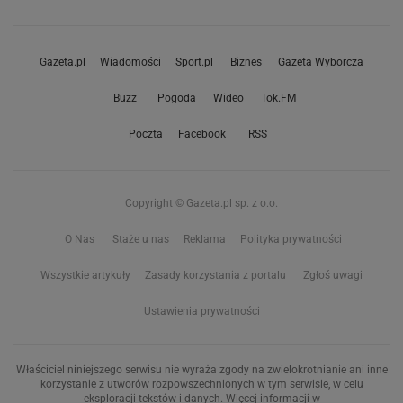
Gazeta.pl
Wiadomości
Sport.pl
Biznes
Gazeta Wyborcza
Buzz
Pogoda
Wideo
Tok.FM
Poczta
Facebook
RSS
Copyright © Gazeta.pl sp. z o.o.
O Nas
Staże u nas
Reklama
Polityka prywatności
Wszystkie artykuły
Zasady korzystania z portalu
Zgłoś uwagi
Ustawienia prywatności
Właściciel niniejszego serwisu nie wyraża zgody na zwielokrotnianie ani inne
korzystanie z utworów rozpowszechnionych w tym serwisie, w celu
eksploracji tekstów i danych. Więcej informacji w