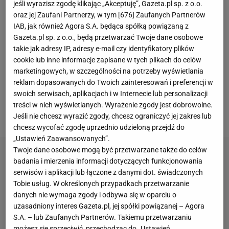
jeśli wyrazisz zgodę klikając „Akceptuję”, Gazeta.pl sp. z o.o.
Zakupił udziały w spółce LS Investments, która
oraz jej Zaufani Partnerzy, w tym [
676
] Zaufanych Partnerów
wybudowała apartamentowiec na warszawskiej
IAB, jak również Agora S.A. będąca spółką powiązaną z
Gazeta.pl sp. z o.o., będą przetwarzać Twoje dane osobowe
Ochocie, a ponadto założył też agencję
takie jak adresy IP, adresy e-mail czy identyfikatory plików
marketingową Stor9 i dom mediowy RL Media. Pod
cookie lub inne informacje zapisane w tych plikach do celów
koniec czerwca "Wprost" podał, że Lewandowski ma
marketingowych, w szczególności na potrzeby wyświetlania
reklam dopasowanych do Twoich zainteresowań i preferencji w
udziały w 20 różnych spółkach. Majątek piłkarza i
swoich serwisach, aplikacjach i w Internecie lub personalizacji
jego żony Anny wynosił wtedy ok. 679 mln zł. Ile
treści w nich wyświetlanych. Wyrażenie zgody jest dobrowolne.
wynosi zatem dorobek samej kobiety?
Jeśli nie chcesz wyrazić zgody, chcesz ograniczyć jej zakres lub
chcesz wycofać zgodę uprzednio udzieloną przejdź do
„Ustawień Zaawansowanych”.
Twoje dane osobowe mogą być przetwarzane także do celów
badania i mierzenia informacji dotyczących funkcjonowania
serwisów i aplikacji lub łączone z danymi dot. świadczonych
Tobie usług. W określonych przypadkach przetwarzanie
danych nie wymaga zgody i odbywa się w oparciu o
uzasadniony interes Gazeta.pl, jej spółki powiązanej – Agora
S.A. – lub Zaufanych Partnerów. Takiemu przetwarzaniu
możesz się sprzeciwić, przechodząc do „Ustawień