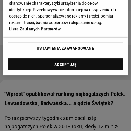
skanowanie charakterystyki urządzenia do celów
identyfikacji. Przechowywanie informacji na urządzeniu lub
dostęp do nich. Spersonalizowane reklamy i treści, pomiar
reklam i treści, badnie odbiorców i ulepszanie usług.
Zobacz wideo
Anna Lewandowska we freak
Lista Zaufanych Partnerów
fightach? Peszko: To jest mocne
USTAWIENIA ZAAWANSOWANE
Trener zadzwonił do agencji towarzyskiej.
Stracił robotę za miliony dolarów
AKCEPTUJĘ
SUBSKRYPCJA
"Wprost" opublikował ranking najbogatszych Polek.
Lewandowska, Radwańska... a gdzie Świątek?
Po raz pierwszy tygodnik zamieścił listę
najbogatszych Polek w 2013 roku, kiedy 12 mln zł