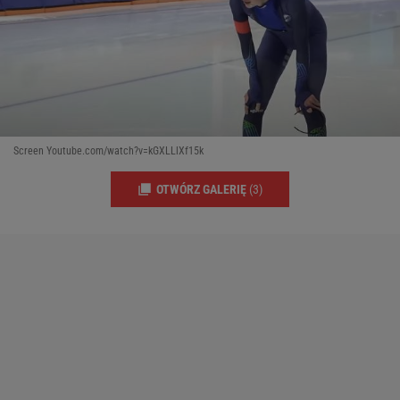
Screen Youtube.com/watch?v=kGXLLlXf15k
OTWÓRZ GALERIĘ
(3)