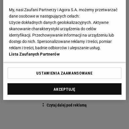
stoi występ
zawodników
z Rosji i Białorusi na
My, nasi Zaufani Partnerzy i Agora S.A. możemy przetwarzać
przyszłorocznych
igrzyskach olimpijskich
. MKOl,
dane osobowe w następujących celach:
Użycie dokładnych danych geolokalizacyjnych. Aktywne
choć wydał zalecenie dopuszczające sportowców z
skanowanie charakterystyki urządzenia do celów
tych krajów do turniejów kwalifikacyjnych, wciąż nie
identyfikacji. Przechowywanie informacji na urządzeniu lub
zdecydował, czy obejrzymy ich w Paryżu.
dostęp do nich. Spersonalizowane reklamy i treści, pomiar
reklam i treści, badnie odbiorców i ulepszanie usług.
Ale nawet jeśli MKOl zdecyduje o dopuszczeniu
Lista Zaufanych Partnerów
Rosjan i Białorusinów, to wystartują oni pod
neutralnym statusem. Wiadomo na pewno, że w
USTAWIENIA ZAAWANSOWANE
Paryżu nie zobaczymy flag tych państw, ani nie
usłyszymy ich hymnów narodowych.
AKCEPTUJĘ