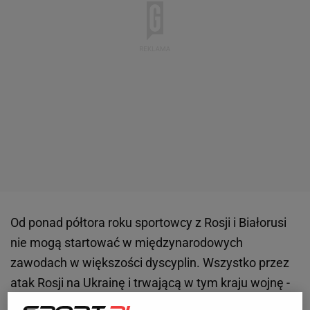
Od ponad półtora roku sportowcy z Rosji i Białorusi
nie mogą startować w międzynarodowych
zawodach w większości dyscyplin. Wszystko przez
atak Rosji na Ukrainę i trwającą w tym kraju wojnę -
wielowymiarowe sankcje dotknęły rosyjskie związki,