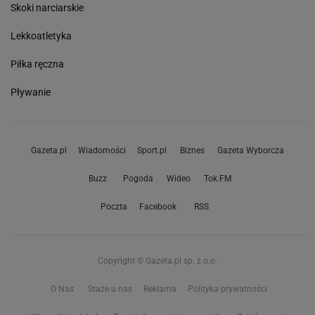
Skoki narciarskie
Lekkoatletyka
Piłka ręczna
Pływanie
Gazeta.pl
Wiadomości
Sport.pl
Biznes
Gazeta Wyborcza
Buzz
Pogoda
Wideo
Tok.FM
Poczta
Facebook
RSS
Copyright © Gazeta.pl sp. z o.o.
O Nas
Staże u nas
Reklama
Polityka prywatności