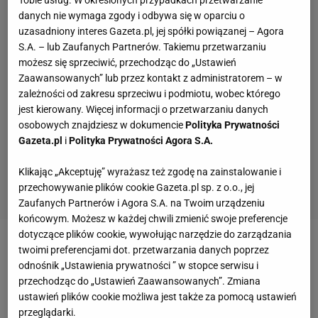
danych nie wymaga zgody i odbywa się w oparciu o
uzasadniony interes Gazeta.pl, jej spółki powiązanej – Agora
S.A. – lub Zaufanych Partnerów. Takiemu przetwarzaniu
możesz się sprzeciwić, przechodząc do „Ustawień
Zaawansowanych” lub przez kontakt z administratorem – w
zależności od zakresu sprzeciwu i podmiotu, wobec którego
jest kierowany. Więcej informacji o przetwarzaniu danych
osobowych znajdziesz w dokumencie
Polityka Prywatności
Gazeta.pl
i
Polityka Prywatności Agora S.A.
Klikając „Akceptuję” wyrażasz też zgodę na zainstalowanie i
przechowywanie plików cookie Gazeta.pl sp. z o.o., jej
Zaufanych Partnerów i Agora S.A. na Twoim urządzeniu
końcowym. Możesz w każdej chwili zmienić swoje preferencje
dotyczące plików cookie, wywołując narzędzie do zarządzania
Zobacz wideo
Najdłuższa afera w PZPN i
twoimi preferencjami dot. przetwarzania danych poprzez
odnośnik „Ustawienia prywatności ” w stopce serwisu i
reprezentacji Polski
przechodząc do „Ustawień Zaawansowanych”. Zmiana
ustawień plików cookie możliwa jest także za pomocą ustawień
Z tego powodu pod ogromnym znakiem zapytania
przeglądarki.