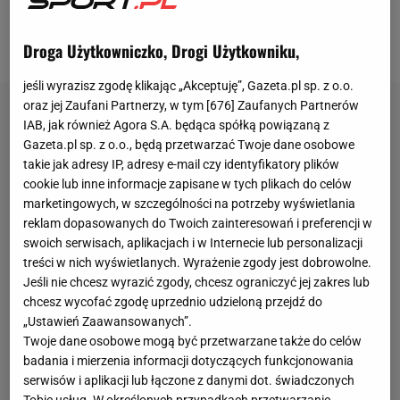
kluby i sportowców, którzy w większości znaleźli się
na marginesie międzynarodowej rywalizacji.
Droga Użytkowniczko, Drogi Użytkowniku,
jeśli wyrazisz zgodę klikając „Akceptuję”, Gazeta.pl sp. z o.o.
oraz jej Zaufani Partnerzy, w tym [
676
] Zaufanych Partnerów
IAB, jak również Agora S.A. będąca spółką powiązaną z
Gazeta.pl sp. z o.o., będą przetwarzać Twoje dane osobowe
takie jak adresy IP, adresy e-mail czy identyfikatory plików
cookie lub inne informacje zapisane w tych plikach do celów
marketingowych, w szczególności na potrzeby wyświetlania
reklam dopasowanych do Twoich zainteresowań i preferencji w
swoich serwisach, aplikacjach i w Internecie lub personalizacji
treści w nich wyświetlanych. Wyrażenie zgody jest dobrowolne.
Jeśli nie chcesz wyrazić zgody, chcesz ograniczyć jej zakres lub
chcesz wycofać zgodę uprzednio udzieloną przejdź do
„Ustawień Zaawansowanych”.
Twoje dane osobowe mogą być przetwarzane także do celów
badania i mierzenia informacji dotyczących funkcjonowania
serwisów i aplikacji lub łączone z danymi dot. świadczonych
Tobie usług. W określonych przypadkach przetwarzanie