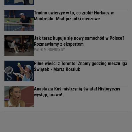
Trudno uwierzyć w to, co zrobił Hurkacz w
Montrealu. Miał już piłki meczowe
Jak teraz kupuje się nowy samochód w Polsce?
Rozmawiamy z ekspertem
MATERIAŁ PROMOCYJNY
Pilne wieści z Toronto! Znamy godzinę meczu Iga
Świątek - Marta Kostiuk
Anastazja Kuś mistrzynią świata! Historyczny
występ, brawo!