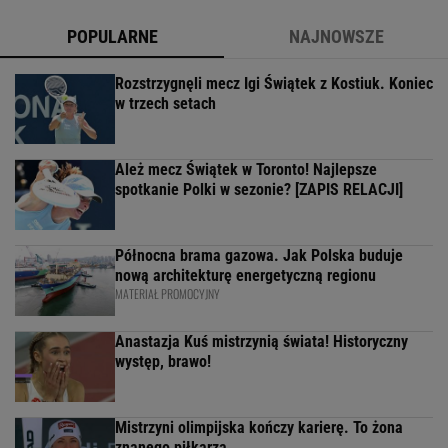
POPULARNE
NAJNOWSZE
Rozstrzygnęli mecz Igi Świątek z Kostiuk. Koniec
w trzech setach
Ależ mecz Świątek w Toronto! Najlepsze
spotkanie Polki w sezonie? [ZAPIS RELACJI]
Północna brama gazowa. Jak Polska buduje
nową architekturę energetyczną regionu
MATERIAŁ PROMOCYJNY
Anastazja Kuś mistrzynią świata! Historyczny
występ, brawo!
Mistrzyni olimpijska kończy karierę. To żona
znanego piłkarza