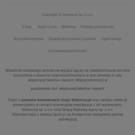
Copyright © Gazeta.pl sp. z o.o.
O Nas
Staże u nas
Reklama
Polityka prywatności
Wszystkie artykuły
Zasady korzystania z portalu
Zgłoś uwagi
Ustawienia prywatności
Właściciel niniejszego serwisu nie wyraża zgody na zwielokrotnianie ani inne
korzystanie z utworów rozpowszechnionych w tym serwisie, w celu
eksploracji tekstów i danych. Więcej informacji w
zastrzeżeniu dot. eksploracji tekstów i danych
Treści z
serwisów internetowych Grupy Wyborcza.pl
oraz serwisu tokfm.pl
prezentujemy w ramach komercyjnej współpracy z ich wydawcami:
Wyborcza sp. z o.o. oraz Grupą Radiową Agory sp. z o.o.
Wybrane treści z serwisu Sport.pl są dostępne po wykupieniu płatnej
subskrypcji