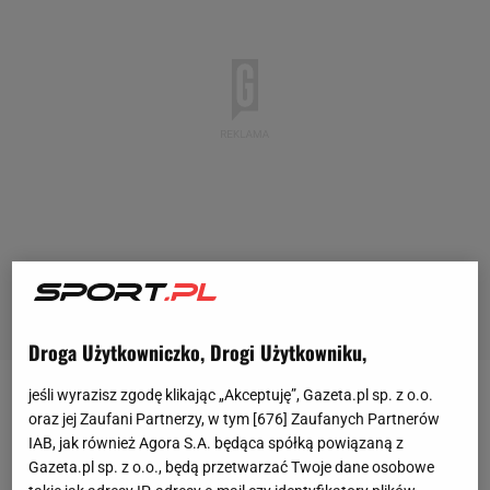
Droga Użytkowniczko, Drogi Użytkowniku,
jeśli wyrazisz zgodę klikając „Akceptuję”, Gazeta.pl sp. z o.o.
Pod koniec
maja
Robert Karaś ukończył dystans 10-
oraz jej Zaufani Partnerzy, w tym [
676
] Zaufanych Partnerów
krotnego Ironmana w Brazylii. Mało tego, pobił przy
IAB, jak również Agora S.A. będąca spółką powiązaną z
Gazeta.pl sp. z o.o., będą przetwarzać Twoje dane osobowe
tym
rekord świata
na dystansie 38
kilometrów