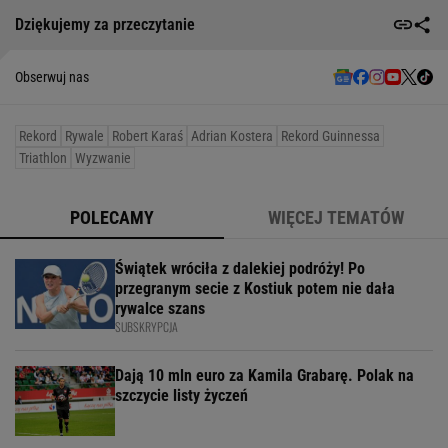
Dziękujemy za przeczytanie
Obserwuj nas
Rekord
Rywale
Robert Karaś
Adrian Kostera
Rekord Guinnessa
Triathlon
Wyzwanie
POLECAMY
WIĘCEJ TEMATÓW
Świątek wróciła z dalekiej podróży! Po
przegranym secie z Kostiuk potem nie dała
rywalce szans
SUBSKRYPCJA
Dają 10 mln euro za Kamila Grabarę. Polak na
szczycie listy życzeń