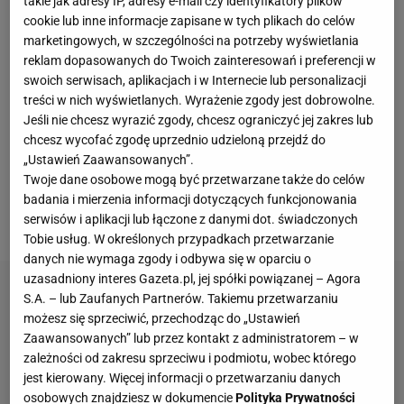
takie jak adresy IP, adresy e-mail czy identyfikatory plików
pływania, 1800 kilometrów jazdy na rowerze, 422
cookie lub inne informacje zapisane w tych plikach do celów
kilometry biegu, osiągając czas 164 godzin 14 minut
marketingowych, w szczególności na potrzeby wyświetlania
reklam dopasowanych do Twoich zainteresowań i preferencji w
i 2 sekundy.
W ostatnich godzinach zrobiło się o nim
swoich serwisach, aplikacjach i w Internecie lub personalizacji
bardzo głośno, ponieważ w jego organizmie zostały
treści w nich wyświetlanych. Wyrażenie zgody jest dobrowolne.
wykryte niedozwolone substancje, przez co grozi mu
Jeśli nie chcesz wyrazić zgody, chcesz ograniczyć jej zakres lub
nawet odebranie rekordu, ale to nie wszystko.
Kiedy
chcesz wycofać zgodę uprzednio udzieloną przejdź do
„Ustawień Zaawansowanych”.
Karaś zmaga się z problemami prawnymi, jego
Twoje dane osobowe mogą być przetwarzane także do celów
odwieczny rywal świetnie radzi sobie podczas
badania i mierzenia informacji dotyczących funkcjonowania
morderczego wyzwania.
serwisów i aplikacji lub łączone z danymi dot. świadczonych
Tobie usług. W określonych przypadkach przetwarzanie
danych nie wymaga zgody i odbywa się w oparciu o
uzasadniony interes Gazeta.pl, jej spółki powiązanej – Agora
S.A. – lub Zaufanych Partnerów. Takiemu przetwarzaniu
możesz się sprzeciwić, przechodząc do „Ustawień
Zaawansowanych” lub przez kontakt z administratorem – w
zależności od zakresu sprzeciwu i podmiotu, wobec którego
jest kierowany. Więcej informacji o przetwarzaniu danych
osobowych znajdziesz w dokumencie
Polityka Prywatności