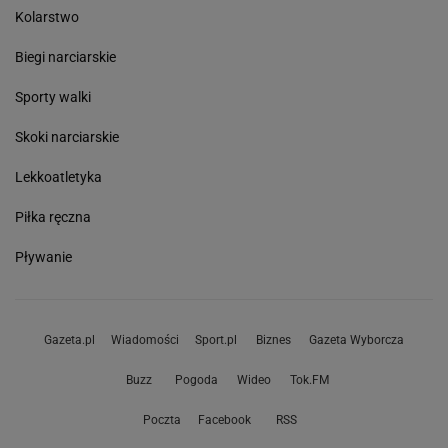
Kolarstwo
Biegi narciarskie
Sporty walki
Skoki narciarskie
Lekkoatletyka
Piłka ręczna
Pływanie
Gazeta.pl
Wiadomości
Sport.pl
Biznes
Gazeta Wyborcza
Buzz
Pogoda
Wideo
Tok.FM
Poczta
Facebook
RSS