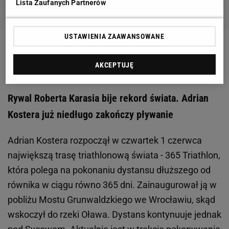
Lista Zaufanych Partnerów
USTAWIENIA ZAAWANSOWANE
Zobacz wideo
Tak się bawią kibice z Azerbejdżanu w
AKCEPTUJĘ
Polsce
Rywal Roberta Karasia bije rekord świata. Adrian
Kostera już niedługo zakończy pływanie
Adrian Kostera rozpoczął w czwartek 1 czerwca
największą trasę triathlonową świata - 365 Triathlon,
która polega na pokonaniu dystansu dłuższego od
równika w ciągu równo 365 dni. Zainaugurował ją w
pobliżu Mostu Grunwaldzkiego we Wrocławiu, skąd
wskoczył do rzeki Oława. Dystans kontynuuje jednak