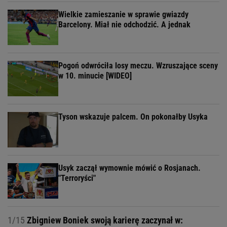
Wielkie zamieszanie w sprawie gwiazdy
Barcelony. Miał nie odchodzić. A jednak
Pogoń odwróciła losy meczu. Wzruszające sceny
w 10. minucie [WIDEO]
Tyson wskazuje palcem. On pokonałby Usyka
Usyk zaczął wymownie mówić o Rosjanach.
"Terroryści"
1/15
Zbigniew Boniek swoją karierę zaczynał w: