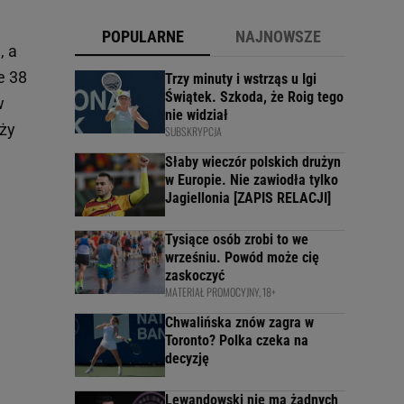
POPULARNE
NAJNOWSZE
, a
e 38
Trzy minuty i wstrząs u Igi
Świątek. Szkoda, że Roig tego
w
nie widział
uży
SUBSKRYPCJA
Słaby wieczór polskich drużyn
w Europie. Nie zawiodła tylko
Jagiellonia [ZAPIS RELACJI]
Tysiące osób zrobi to we
wrześniu. Powód może cię
zaskoczyć
MATERIAŁ PROMOCYJNY, 18+
Chwalińska znów zagra w
Toronto? Polka czeka na
decyzję
Lewandowski nie ma żadnych