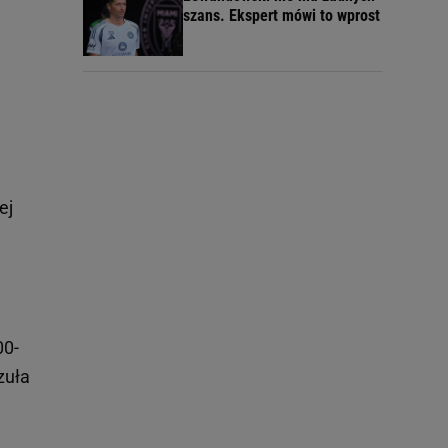
szans. Ekspert mówi to wprost
ej
00-
zuła