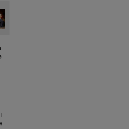
a
ą
i
W