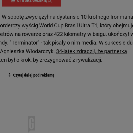
OTWÓRZ GALERIĘ
(3)
i. W sobotę zwyciężył na dystansie 10-krotnego Ironmana
orderczy wyścig World Cup Brasil Ultra Tri, który obejmuj
etrów na rowerze oraz 422 kilometry w biegu, ukończył 
undy.
"Terminator" - tak pisały o nim media
. W sukcesie d
, Agnieszka Włodarczyk.
34-latek zdradził, że partnerka
n był o krok, by zrezygnować z rywalizacji
.