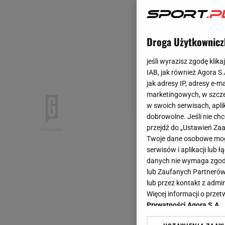
Droga Użytkownicz
jeśli wyrazisz zgodę klika
IAB, jak również Agora S
jak adresy IP, adresy e-m
marketingowych, w szcze
w swoich serwisach, aplik
dobrowolne. Jeśli nie ch
przejdź do „Ustawień Z
Twoje dane osobowe mogą
serwisów i aplikacji lub
danych nie wymaga zgody 
lub Zaufanych Partnerów
lub przez kontakt z admi
Więcej informacji o prz
Prywatności Agora S.A.