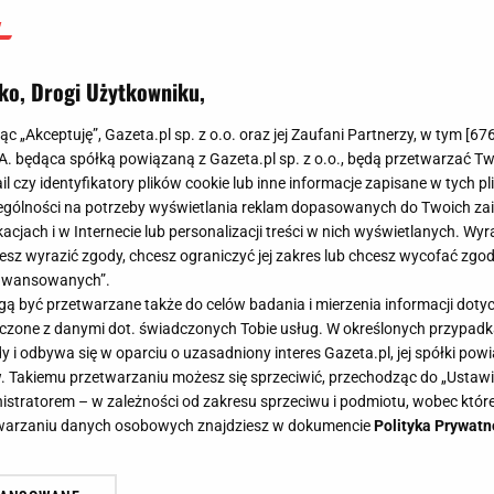
ko, Drogi Użytkowniku,
jąc „Akceptuję”, Gazeta.pl sp. z o.o. oraz jej Zaufani Partnerzy, w tym [
67
.A. będąca spółką powiązaną z Gazeta.pl sp. z o.o., będą przetwarzać T
ail czy identyfikatory plików cookie lub inne informacje zapisane w tych p
gólności na potrzeby wyświetlania reklam dopasowanych do Twoich zain
acjach i w Internecie lub personalizacji treści w nich wyświetlanych. Wyr
cesz wyrazić zgody, chcesz ograniczyć jej zakres lub chcesz wycofać zgo
aawansowanych”.
 być przetwarzane także do celów badania i mierzenia informacji dot
 łączone z danymi dot. świadczonych Tobie usług. W określonych przypad
i odbywa się w oparciu o uzasadniony interes Gazeta.pl, jej spółki powi
. Takiemu przetwarzaniu możesz się sprzeciwić, przechodząc do „Ust
nistratorem – w zależności od zakresu sprzeciwu i podmiotu, wobec które
etwarzaniu danych osobowych znajdziesz w dokumencie
Polityka Prywatn