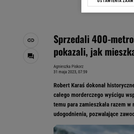
USTAWIENIA ZAA
Klikając „Akceptuję” wyra
Zaufanych Partnerów i A
dotyczące plików cookie,
odnośnik „Ustawienia pr
plików cookie możliwa je
Sprzedali 400-metrow
My, nasi Zaufani Partne
pokazali, jak mieszk
Użycie dokładnych danych
Przechowywanie informacji
badnie odbiorców i uleps
Agnieszka Piskorz
31 maja 2023, 07:59
Robert Karaś dokonał historyczne
całego morderczego wyścigu wspi
temu para zamieszkała razem w 
udogodnienia, pozwalające zawod