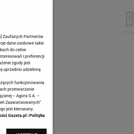
6
] Zaufanych Partnerów
woje dane osobowe takie
likach do celów
teresowań i preferencji
ażenie zgody jest
dę uprzednio udzieloną
yczących funkcjonowania
kach przetwarzanie
ązanej – Agora S.A. –
awień Zaawansowanych”
go jest kierowany.
ości Gazeta.pl
i
Polityka