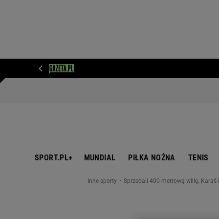
WIADOMOŚCI
NEXT
SPORT
PLOTEK
D
SPORT.PL+
MUNDIAL
PIŁKA NOŻNA
TENIS
Inne sporty
Sprzedali 400-metrową willę. Karaś 