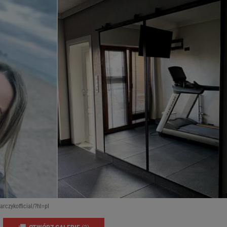
rczykofficial/?hl=pl