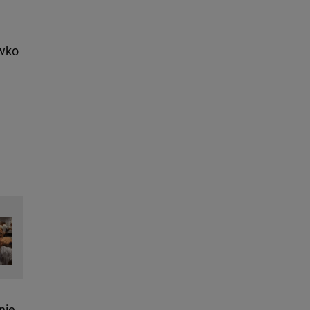
iwko
n
nie