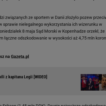
dzi związanych ze sportem w Danii złożyło pozew przec
 w sprawie nielegalnego wykorzystania ich wizerunku w
niedziałek 8 maja Sąd Morski w Kopenhadze orzekł, że
m łączne odszkodowanie w wysokości aż 4,75 mln koro
esz na
Gazeta.pl
ili z kapitana Legii [WIDEO]
ian Eriksen (1,45 mln DDK). Drugie najwyższe odszkodowa