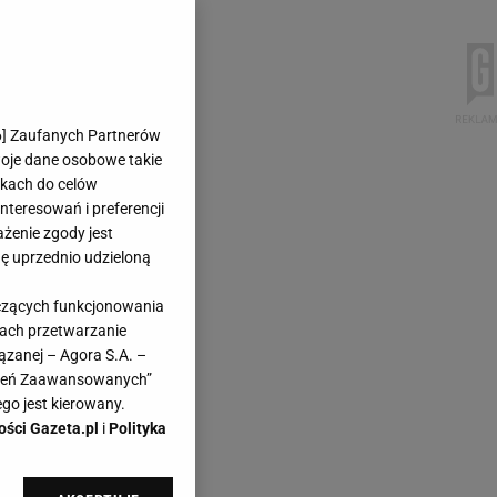
6
] Zaufanych Partnerów
woje dane osobowe takie
likach do celów
teresowań i preferencji
ażenie zgody jest
dę uprzednio udzieloną
yczących funkcjonowania
kach przetwarzanie
ązanej – Agora S.A. –
awień Zaawansowanych”
go jest kierowany.
ości Gazeta.pl
i
Polityka