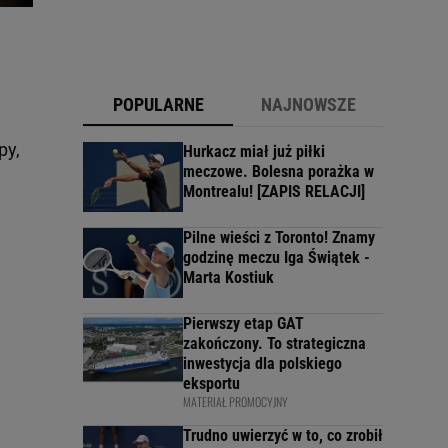
POPULARNE
NAJNOWSZE
py,
Hurkacz miał już piłki
meczowe. Bolesna porażka w
Montrealu! [ZAPIS RELACJI]
Pilne wieści z Toronto! Znamy
godzinę meczu Iga Świątek -
Marta Kostiuk
Pierwszy etap GAT
zakończony. To strategiczna
inwestycja dla polskiego
eksportu
MATERIAŁ PROMOCYJNY
Trudno uwierzyć w to, co zrobił