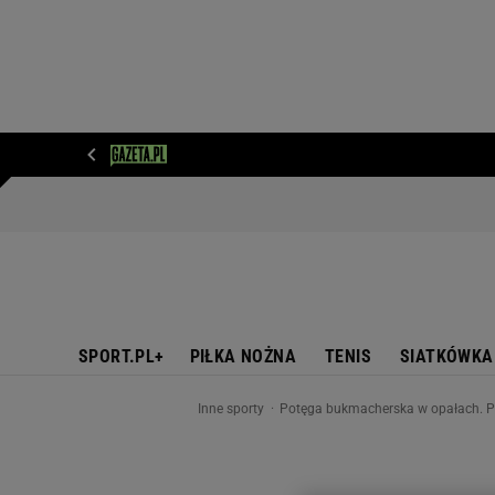
WIADOMOŚCI
NEXT
SPORT
PLOTEK
D
SPORT.PL+
PIŁKA NOŻNA
TENIS
SIATKÓWKA
Inne sporty
Potęga bukmacherska w opałach. Prz