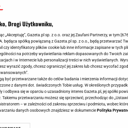
ko, Drogi Użytkowniku,
jąc „Akceptuję”, Gazeta.pl sp. z o.o. oraz jej Zaufani Partnerzy, w tym [
67
.A. będąca spółką powiązaną z Gazeta.pl sp. z o.o., będą przetwarzać T
ail czy identyfikatory plików cookie lub inne informacje zapisane w tych p
gólności na potrzeby wyświetlania reklam dopasowanych do Twoich zain
acjach i w Internecie lub personalizacji treści w nich wyświetlanych. Wyr
cesz wyrazić zgody, chcesz ograniczyć jej zakres lub chcesz wycofać zgo
aawansowanych”.
 być przetwarzane także do celów badania i mierzenia informacji dot
 łączone z danymi dot. świadczonych Tobie usług. W określonych przypad
i odbywa się w oparciu o uzasadniony interes Gazeta.pl, jej spółki powi
. Takiemu przetwarzaniu możesz się sprzeciwić, przechodząc do „Ust
nistratorem – w zależności od zakresu sprzeciwu i podmiotu, wobec które
etwarzaniu danych osobowych znajdziesz w dokumencie
Polityka Prywatn