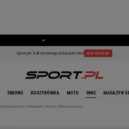
ZIECKO
MOTO
ZIMOWE
KOSZYKÓWKA
MOTO
INNE
MAGAZYN S
egrała proces z Eriksenem i innymi. Milionowa kara