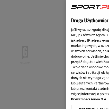
Droga Użytkownicz
jeśli wyrazisz zgodę klika
IAB, jak również Agora S
jak adresy IP, adresy e-m
marketingowych, w szcze
w swoich serwisach, aplik
dobrowolne. Jeśli nie ch
przejdź do „Ustawień Z
Twoje dane osobowe mogą
serwisów i aplikacji lub
danych nie wymaga zgody 
lub Zaufanych Partnerów
lub przez kontakt z admi
Więcej informacji o prz
Prywatności Agora S.A.