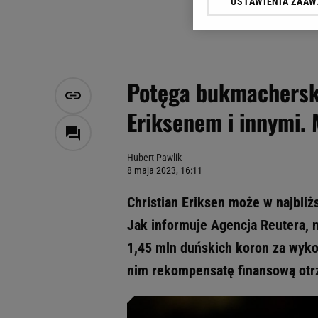
USTAWIENIA ZAA
Klikając „Akceptuję” wyra
Zaufanych Partnerów i A
dotyczące plików cookie,
odnośnik „Ustawienia pr
plików cookie możliwa je
Potęga bukmacherska
My, nasi Zaufani Partne
Eriksenem i innymi. 
Użycie dokładnych danych
Przechowywanie informacji
badnie odbiorców i uleps
Hubert Pawlik
8 maja 2023, 16:11
Christian Eriksen może w najbliż
Jak informuje Agencja Reutera, 
1,45 mln duńskich koron za wyko
nim rekompensatę finansową otr