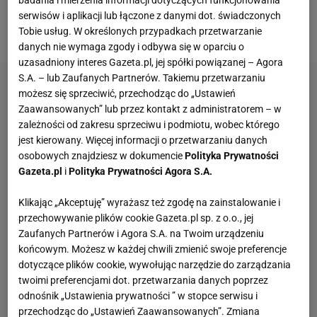
robiąc z tym nic, bo nie byłam w stanie -
serwisów i aplikacji lub łączone z danymi dot. świadczonych
opowiadała.
Tobie usług. W określonych przypadkach przetwarzanie
danych nie wymaga zgody i odbywa się w oparciu o
uzasadniony interes Gazeta.pl, jej spółki powiązanej – Agora
S.A. – lub Zaufanych Partnerów. Takiemu przetwarzaniu
możesz się sprzeciwić, przechodząc do „Ustawień
Zaawansowanych” lub przez kontakt z administratorem – w
zależności od zakresu sprzeciwu i podmiotu, wobec którego
jest kierowany. Więcej informacji o przetwarzaniu danych
osobowych znajdziesz w dokumencie
Polityka Prywatności
Gazeta.pl
i
Polityka Prywatności Agora S.A.
Klikając „Akceptuję” wyrażasz też zgodę na zainstalowanie i
przechowywanie plików cookie Gazeta.pl sp. z o.o., jej
Zaufanych Partnerów i Agora S.A. na Twoim urządzeniu
końcowym. Możesz w każdej chwili zmienić swoje preferencje
dotyczące plików cookie, wywołując narzędzie do zarządzania
twoimi preferencjami dot. przetwarzania danych poprzez
odnośnik „Ustawienia prywatności ” w stopce serwisu i
przechodząc do „Ustawień Zaawansowanych”. Zmiana