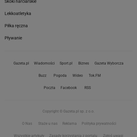
Skoki narciarskie
Lekkoatletyka
Piłka ręczna
Pływanie
Gazeta.pl
Wiadomości
Sport.pl
Biznes
Gazeta Wyborcza
Buzz
Pogoda
Wideo
Tok.FM
Poczta
Facebook
RSS
Copyright © Gazeta.pl sp. z o.o.
O Nas
Staże u nas
Reklama
Polityka prywatności
Wszystkie artykuły
Zasady korzystania z portalu
Zgłoś uwagi