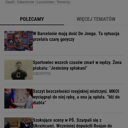
Gwałt
Oskarżenie
Łucznictwo
Trenerzy
POLECAMY
WIĘCEJ TEMATÓW
W Barcelonie mają dość De Jonga. Ta sytuacja
przelała czarę goryczy
Sportowiec wszech czasów zmarł w nędzy. Żona
płakała: "Jesteśmy spłukani"
SUBSKRYPCJA
Szczyt bezczelności rosyjskiej mistrzyni. MKOl
wyciągnął do niej rękę, a ona ją opluła. "Idź do
diabła"
Szokujące sceny w PŚ. Szarpali się z
Ukraińcami. Wcześniej dopuścili Rosjan do