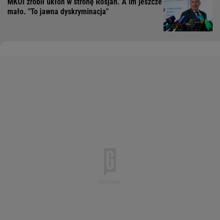
MKOl zrobił ukłon w stronę Rosjan. A im jeszcze
mało. "To jawna dyskryminacja"