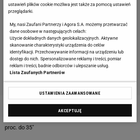
ustawień plików cookie możliwa jest także za pomocą ustawień
przeglądarki.
My, nasi Zaufani Partnerzy i Agora S.A. możemy przetwarzać
dane osobowe w następujących celach:
Użycie dokładnych danych geolokalizacyjnych. Aktywne
skanowanie charakterystyki urządzenia do celów
identyfikacji. Przechowywanie informacji na urządzeniu lub
dostęp do nich. Spersonalizowane reklamy i treści, pomiar
reklam i treści, badnie odbiorców i ulepszanie usług.
Lista Zaufanych Partnerów
USTAWIENIA ZAAWANSOWANE
Zobacz wideo
Szymon Kołecki typuje starcie Artura
AKCEPTUJĘ
Szpilki z Mariuszem Pudzianowskim. "Szanse 65
proc. do 35"