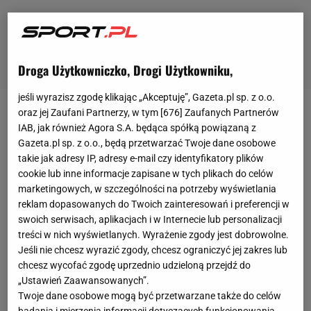
Droga Użytkowniczko, Drogi Użytkowniku,
jeśli wyrazisz zgodę klikając „Akceptuję”, Gazeta.pl sp. z o.o.
oraz jej Zaufani Partnerzy, w tym [
676
] Zaufanych Partnerów
W ostatnim czasie świat łucznictwa w
Polsce
IAB, jak również Agora S.A. będąca spółką powiązaną z
obiegły szokujące informacje. 22-letnia kobieta,
Gazeta.pl sp. z o.o., będą przetwarzać Twoje dane osobowe
takie jak adresy IP, adresy e-mail czy identyfikatory plików
która kiedyś trenowała dyscyplinę w jednym z
cookie lub inne informacje zapisane w tych plikach do celów
dolnośląskich klubów, przyznała w
programie
marketingowych, w szczególności na potrzeby wyświetlania
"Interwencja" na Polsacie
, że została zgwałcona
reklam dopasowanych do Twoich zainteresowań i preferencji w
przez dwóch znanych trenerów. - Jak miałam 15
swoich serwisach, aplikacjach i w Internecie lub personalizacji
treści w nich wyświetlanych. Wyrażenie zgody jest dobrowolne.
lat... Stawał za mną. Dotykał mnie po brzuchu, po
Jeśli nie chcesz wyrazić zgody, chcesz ograniczyć jej zakres lub
piersiach, ręce były w miejscach intymnych. Całował
chcesz wycofać zgodę uprzednio udzieloną przejdź do
w szyję, gryzł w ucho. Za każdym razem, kiedy mnie
„Ustawień Zaawansowanych”.
Twoje dane osobowe mogą być przetwarzane także do celów
dotykał, mroziło mnie. Pozwalałam mu na to, nie
badania i mierzenia informacji dotyczących funkcjonowania