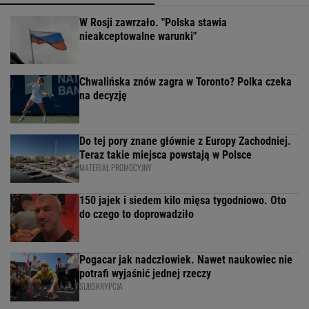
W Rosji zawrzało. "Polska stawia
nieakceptowalne warunki"
Chwalińska znów zagra w Toronto? Polka czeka
na decyzję
Do tej pory znane głównie z Europy Zachodniej.
Teraz takie miejsca powstają w Polsce
MATERIAŁ PROMOCYJNY
150 jajek i siedem kilo mięsa tygodniowo. Oto
do czego to doprowadziło
Pogacar jak nadczłowiek. Nawet naukowiec nie
potrafi wyjaśnić jednej rzeczy
SUBSKRYPCJA