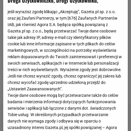
Droga Użytkowniczko, Drogi Użytkowniku,
zainteresował się nią autor nieistniejącego już, ale
jeśli wyrazisz zgodę klikając „Akceptuję”, Gazeta.pl sp. z o.o.
popularnego przed laty bloga "Total Frat Move". W
oraz jej Zaufani Partnerzy, w tym [
676
] Zaufanych Partnerów
grudniu 2015 r. Spiranac zadebiutowała w
IAB, jak również Agora S.A. będąca spółką powiązaną z
Gazeta.pl sp. z o.o., będą przetwarzać Twoje dane osobowe
zawodowym
turnieju
w Dubaju. Ale
sportowa kariera
takie jak adresy IP, adresy e-mail czy identyfikatory plików
nie jest jej głównym źródłem dochodu - są nim
cookie lub inne informacje zapisane w tych plikach do celów
media społecznościowe
. W czerwcu zeszłego roku
marketingowych, w szczególności na potrzeby wyświetlania
popularny magazyn "Maxim" umieścił ją na okładce,
reklam dopasowanych do Twoich zainteresowań i preferencji w
swoich serwisach, aplikacjach i w Internecie lub personalizacji
ogłaszając "najseksowniejszą kobietą świata". Na
treści w nich wyświetlanych. Wyrażenie zgody jest dobrowolne.
Instagramie
obserwuje ją 3,7 mln użytkowników,
Jeśli nie chcesz wyrazić zgody, chcesz ograniczyć jej zakres lub
choć przy okazji nie brakuje krytyków - zarzuca się jej
chcesz wycofać zgodę uprzednio udzieloną przejdź do
„Ustawień Zaawansowanych”.
m.in. seksualizację kobiecego golfa.
Twoje dane osobowe mogą być przetwarzane także do celów
badania i mierzenia informacji dotyczących funkcjonowania
serwisów i aplikacji lub łączone z danymi dot. świadczonych
Tobie usług. W określonych przypadkach przetwarzanie
danych nie wymaga zgody i odbywa się w oparciu o
uzasadniony interes Gazeta.pl, jej spółki powiązanej – Agora