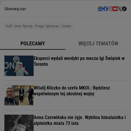
Obserwuj nas
Golf
Inne Sporty
Paige Spiranac
Under
POLECAMY
WIĘCEJ TEMATÓW
Eksperci wydali werdykt po meczu Igi Świątek w
Toronto
Witalij Kliczko do szefa MKOl.: Będziesz
współwinnym tej okrutnej wojny
Anna Czerwińska nie żyje. Wybitna himalaistka i
alpinistka miała 73 lata