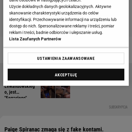
Użycie dokładnych danych geolokalizacyjnych. Aktywne
skanowanie charakterystyki urządzenia do celów
identyfikacji. Przechowywanie informacji na urządzeniu lub
dostęp do nich. Spersonalizowane reklamy i treści, pomiar
reklam i treści, badnie odbiorców i ulepszanie usług.
Lista Zaufanych Partnerów
Zobacz wideo
Arkadiusz Milik fanem golfa? Trafił!
USTAWIENIA ZAAWANSOWANE
Czytaj także:
AKCEPTUJĘ
Były zegarki
Lewandowskieg
o, jest
"Ferrariego".
Tester
SUBSKRYPCJA
diamentów na
Fame MMA
Paige Spiranac zmaga się z fake kontami.