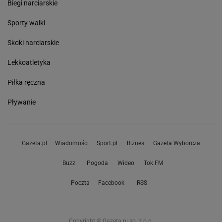
Biegi narciarskie
Sporty walki
Skoki narciarskie
Lekkoatletyka
Piłka ręczna
Pływanie
Gazeta.pl
Wiadomości
Sport.pl
Biznes
Gazeta Wyborcza
Buzz
Pogoda
Wideo
Tok.FM
Poczta
Facebook
RSS
Copyright © Gazeta.pl sp. z o.o.