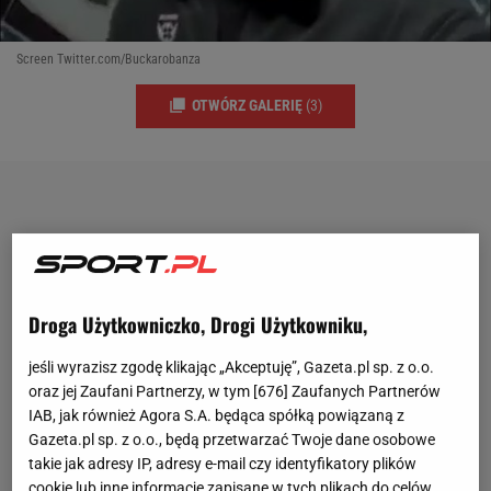
Screen Twitter.com/Buckarobanza
OTWÓRZ GALERIĘ
(3)
Droga Użytkowniczko, Drogi Użytkowniku,
jeśli wyrazisz zgodę klikając „Akceptuję”, Gazeta.pl sp. z o.o.
oraz jej Zaufani Partnerzy, w tym [
676
] Zaufanych Partnerów
IAB, jak również Agora S.A. będąca spółką powiązaną z
Gazeta.pl sp. z o.o., będą przetwarzać Twoje dane osobowe
takie jak adresy IP, adresy e-mail czy identyfikatory plików
cookie lub inne informacje zapisane w tych plikach do celów