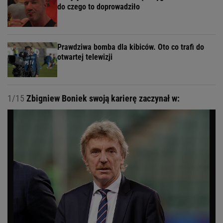
do czego to doprowadziło
Prawdziwa bomba dla kibiców. Oto co trafi do
otwartej telewizji
1/15
Zbigniew Boniek swoją karierę zaczynał w: