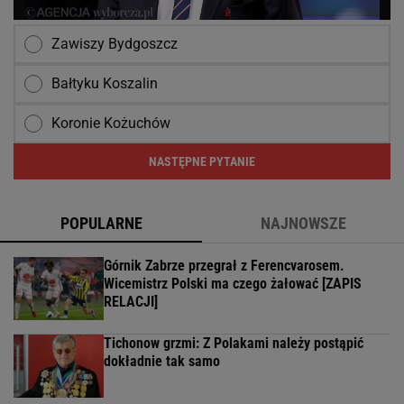
Zawiszy Bydgoszcz
Bałtyku Koszalin
Koronie Kożuchów
NASTĘPNE PYTANIE
POPULARNE
NAJNOWSZE
Górnik Zabrze przegrał z Ferencvarosem.
Wicemistrz Polski ma czego żałować [ZAPIS
RELACJI]
Tichonow grzmi: Z Polakami należy postąpić
dokładnie tak samo