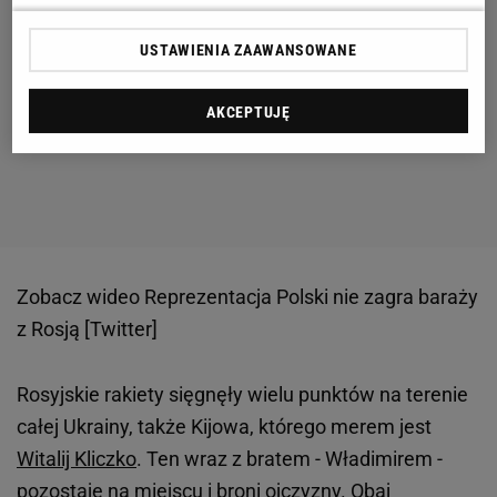
USTAWIENIA ZAAWANSOWANE
AKCEPTUJĘ
Zobacz wideo
Reprezentacja Polski nie zagra baraży
z Rosją [Twitter]
Rosyjskie rakiety sięgnęły wielu punktów na terenie
całej Ukrainy, także Kijowa, którego merem jest
Witalij Kliczko
. Ten wraz z bratem - Władimirem -
pozostaje na miejscu i broni ojczyzny. Obaj