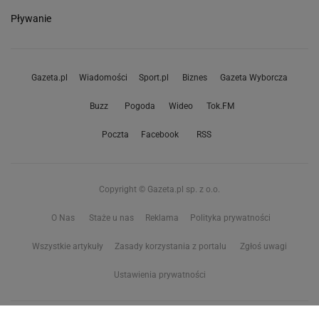
Pływanie
Gazeta.pl
Wiadomości
Sport.pl
Biznes
Gazeta Wyborcza
Buzz
Pogoda
Wideo
Tok.FM
Poczta
Facebook
RSS
Copyright © Gazeta.pl sp. z o.o.
O Nas
Staże u nas
Reklama
Polityka prywatności
Wszystkie artykuły
Zasady korzystania z portalu
Zgłoś uwagi
Ustawienia prywatności