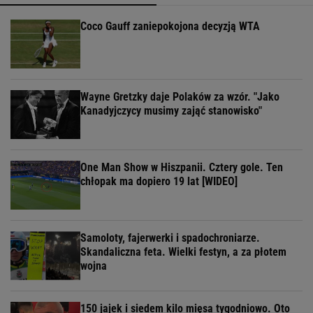
Coco Gauff zaniepokojona decyzją WTA
Wayne Gretzky daje Polaków za wzór. "Jako
Kanadyjczycy musimy zająć stanowisko"
One Man Show w Hiszpanii. Cztery gole. Ten
chłopak ma dopiero 19 lat [WIDEO]
Samoloty, fajerwerki i spadochroniarze.
Skandaliczna feta. Wielki festyn, a za płotem
wojna
150 jajek i siedem kilo mięsa tygodniowo. Oto