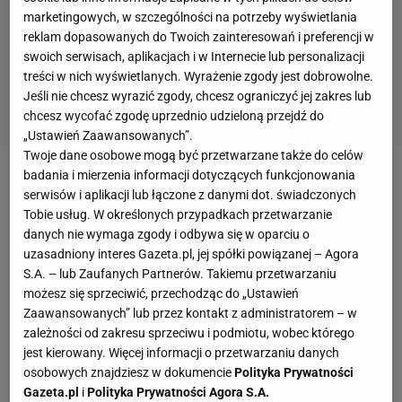
marketingowych, w szczególności na potrzeby wyświetlania
reklam dopasowanych do Twoich zainteresowań i preferencji w
swoich serwisach, aplikacjach i w Internecie lub personalizacji
treści w nich wyświetlanych. Wyrażenie zgody jest dobrowolne.
Jeśli nie chcesz wyrazić zgody, chcesz ograniczyć jej zakres lub
chcesz wycofać zgodę uprzednio udzieloną przejdź do
„Ustawień Zaawansowanych”.
Twoje dane osobowe mogą być przetwarzane także do celów
badania i mierzenia informacji dotyczących funkcjonowania
"Około godziny 5 granica państwowa
Ukrainy
na
serwisów i aplikacji lub łączone z danymi dot. świadczonych
obszarze z Federacją Rosyjską i Republiką Białorusi
Tobie usług. W określonych przypadkach przetwarzanie
danych nie wymaga zgody i odbywa się w oparciu o
została zaatakowana przez wojska rosyjskie
uzasadniony interes Gazeta.pl, jej spółki powiązanej – Agora
wspierane przez Białoruś" - przekazała w
S.A. – lub Zaufanych Partnerów. Takiemu przetwarzaniu
czwartkowym komunikacie ukraińska straż
możesz się sprzeciwić, przechodząc do „Ustawień
graniczna. Ziścił się najgorszy scenariusz i Władimir
Zaawansowanych” lub przez kontakt z administratorem – w
zależności od zakresu sprzeciwu i podmiotu, wobec którego
Putin zdecydował się na całkowitą inwazję na
jest kierowany. Więcej informacji o przetwarzaniu danych
Ukrainę.
osobowych znajdziesz w dokumencie
Polityka Prywatności
Gazeta.pl
i
Polityka Prywatności Agora S.A.