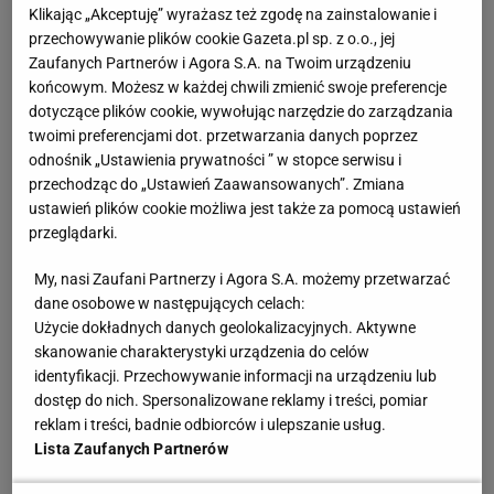
Kabulu na ten temat przygotowało BBC. Jej
Klikając „Akceptuję” wyrażasz też zgodę na zainstalowanie i
bohaterkami są Afganki, które do niedawna
przechowywanie plików cookie Gazeta.pl sp. z o.o., jej
Zaufanych Partnerów i Agora S.A. na Twoim urządzeniu
reprezentowały swoją ojczyznę w krykiecie. Po
końcowym. Możesz w każdej chwili zmienić swoje preferencje
powrocie do władzy islamskich ekstremistów
dotyczące plików cookie, wywołując narzędzie do zarządzania
drużyna rozpadła się, a zawodniczki ukrywają się w
twoimi preferencjami dot. przetwarzania danych poprzez
odnośnik „Ustawienia prywatności ” w stopce serwisu i
obawie przed śmiercią.
przechodząc do „Ustawień Zaawansowanych”. Zmiana
ustawień plików cookie możliwa jest także za pomocą ustawień
Śmierć za grę w krykieta
przeglądarki.
- Każda kobieta grająca w krykieta lub uprawiająca
My, nasi Zaufani Partnerzy i Agora S.A. możemy przetwarzać
dane osobowe w następujących celach:
inne
sporty
nie jest teraz bezpieczna. Sytuacja w
Użycie dokładnych danych geolokalizacyjnych. Aktywne
Kabulu jest bardzo zła - opowiada anonimowo jedna
skanowanie charakterystyki urządzenia do celów
z zawodniczek, dla potrzeb relacji przyjmująca
identyfikacji. Przechowywanie informacji na urządzeniu lub
dostęp do nich. Spersonalizowane reklamy i treści, pomiar
fikcyjne imię Asel. - Mamy z dziewczynami grupę na
reklam i treści, badnie odbiorców i ulepszanie usług.
jednym z komunikatorów. Każdej nocy rozmawiamy
Lista Zaufanych Partnerów
o naszych problemach i przyszłości. Obawiamy się