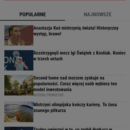
POPULARNE
NAJNOWSZE
Anastazja Kuś mistrzynią świata! Historyczny
występ, brawo!
Rozstrzygnęli mecz Igi Świątek z Kostiuk. Koniec
w trzech setach
Second home nad morzem zyskuje na
popularności. Coraz więcej osób wybiera ten
model inwestowania
MATERIAŁ PROMOCYJNY
Mistrzyni olimpijska kończy karierę. To żona
znanego piłkarza
Trudno uwierzyć w to, co zrobił Hurkacz w