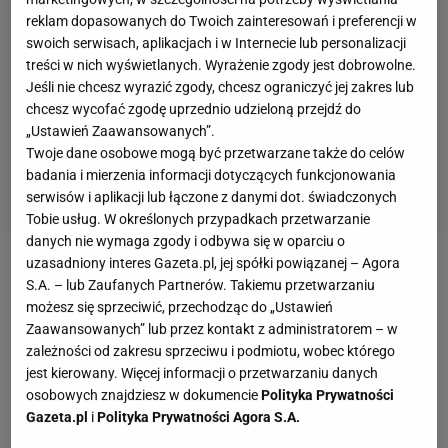
reklam dopasowanych do Twoich zainteresowań i preferencji w
swoich serwisach, aplikacjach i w Internecie lub personalizacji
treści w nich wyświetlanych. Wyrażenie zgody jest dobrowolne.
Jeśli nie chcesz wyrazić zgody, chcesz ograniczyć jej zakres lub
chcesz wycofać zgodę uprzednio udzieloną przejdź do
„Ustawień Zaawansowanych”.
Twoje dane osobowe mogą być przetwarzane także do celów
badania i mierzenia informacji dotyczących funkcjonowania
serwisów i aplikacji lub łączone z danymi dot. świadczonych
Tobie usług. W określonych przypadkach przetwarzanie
danych nie wymaga zgody i odbywa się w oparciu o
uzasadniony interes Gazeta.pl, jej spółki powiązanej – Agora
Zobacz wideo
Włoski dziennikarz chwali trzech
S.A. – lub Zaufanych Partnerów. Takiemu przetwarzaniu
piłkarzy Legii. „Podobał mi się już w meczu ze
możesz się sprzeciwić, przechodząc do „Ustawień
Zaawansowanych” lub przez kontakt z administratorem – w
Spartakiem"
zależności od zakresu sprzeciwu i podmiotu, wobec którego
jest kierowany. Więcej informacji o przetwarzaniu danych
Talibowie nie akceptują sportu, a zwłaszcza wtedy
osobowych znajdziesz w dokumencie
Polityka Prywatności
Gazeta.pl
i
Polityka Prywatności Agora S.A.
gdy uprawiają go kobiety. Wstrząsającą relację z