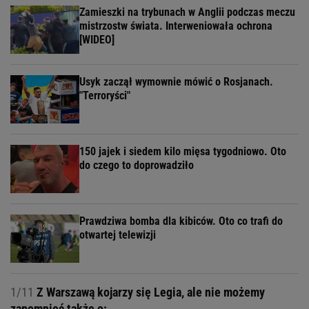
Zamieszki na trybunach w Anglii podczas meczu
mistrzostw świata. Interweniowała ochrona
[WIDEO]
Usyk zaczął wymownie mówić o Rosjanach.
"Terroryści"
150 jajek i siedem kilo mięsa tygodniowo. Oto
do czego to doprowadziło
Prawdziwa bomba dla kibiców. Oto co trafi do
otwartej telewizji
1/11
Z Warszawą kojarzy się Legia, ale nie możemy
zapomnieć także o: