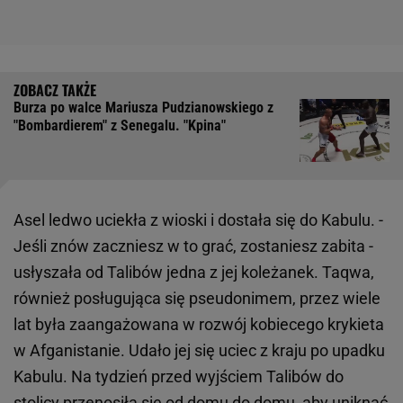
Burza po walce Mariusza Pudzianowskiego z
"Bombardierem" z Senegalu. "Kpina"
Asel ledwo uciekła z wioski i dostała się do Kabulu. -
Jeśli znów zaczniesz w to grać, zostaniesz zabita -
usłyszała od Talibów jedna z jej koleżanek. Taqwa,
również posługująca się pseudonimem, przez wiele
lat była zaangażowana w rozwój kobiecego krykieta
w Afganistanie. Udało jej się uciec z kraju po upadku
Kabulu. Na tydzień przed wyjściem Talibów do
stolicy przenosiła się od domu do domu, aby uniknąć