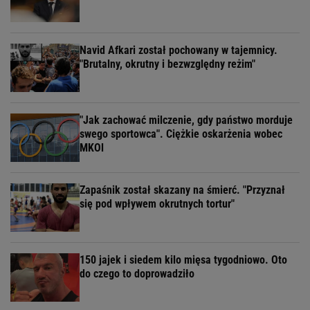
Navid Afkari został pochowany w tajemnicy.
"Brutalny, okrutny i bezwzględny reżim"
"Jak zachować milczenie, gdy państwo morduje
swego sportowca". Ciężkie oskarżenia wobec
MKOl
Zapaśnik został skazany na śmierć. "Przyznał
się pod wpływem okrutnych tortur"
150 jajek i siedem kilo mięsa tygodniowo. Oto
do czego to doprowadziło