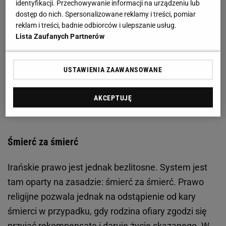
identyfikacji. Przechowywanie informacji na urządzeniu lub
dostęp do nich. Spersonalizowane reklamy i treści, pomiar
reklam i treści, badnie odbiorców i ulepszanie usług.
Lista Zaufanych Partnerów
USTAWIENIA ZAAWANSOWANE
AKCEPTUJĘ
Śmierć za śmierć
Irańskie prawo jest jednak bezlitosne. System jest
tam oparty na zasadzie: śmierć za śmierć. Prawo
religijne pozwala jednak na odstąpienie od kary
śmierci w przypadku, gdy rodzina ofiary zgodzi się
przyjąć rekompensatę i daruje życie skazanego. W