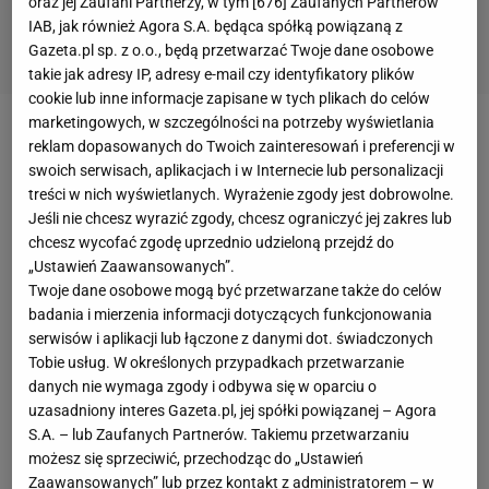
oraz jej Zaufani Partnerzy, w tym [
676
] Zaufanych Partnerów
IAB, jak również Agora S.A. będąca spółką powiązaną z
Gazeta.pl sp. z o.o., będą przetwarzać Twoje dane osobowe
takie jak adresy IP, adresy e-mail czy identyfikatory plików
cookie lub inne informacje zapisane w tych plikach do celów
marketingowych, w szczególności na potrzeby wyświetlania
Zobacz wideo
reklam dopasowanych do Twoich zainteresowań i preferencji w
swoich serwisach, aplikacjach i w Internecie lub personalizacji
treści w nich wyświetlanych. Wyrażenie zgody jest dobrowolne.
Mehdi Ali Hosseini został aresztowany w 2015 roku i
Jeśli nie chcesz wyrazić zgody, chcesz ograniczyć jej zakres lub
oskarżony o morderstwo. 29-latek - wraz z kilkoma
chcesz wycofać zgodę uprzednio udzieloną przejdź do
„Ustawień Zaawansowanych”.
innymi osobami - brał udział w bójce, podczas której
Twoje dane osobowe mogą być przetwarzane także do celów
zginęła jedna osoba. Dowody nie są jednak jasne.
badania i mierzenia informacji dotyczących funkcjonowania
Opozycja uważa, że Hosseini mógł zostać wrobiony
serwisów i aplikacji lub łączone z danymi dot. świadczonych
w morderstwo za wcześniejsze krytykowanie władz.
Tobie usług. W określonych przypadkach przetwarzanie
danych nie wymaga zgody i odbywa się w oparciu o
Z kolei Hamid Mohammad Soryan Reihanpour,
uzasadniony interes Gazeta.pl, jej spółki powiązanej – Agora
irański mistrz olimpijski w zapasach z Londynu,
S.A. – lub Zaufanych Partnerów. Takiemu przetwarzaniu
apeluje od odstąpienia od kary śmierci.
możesz się sprzeciwić, przechodząc do „Ustawień
Zaawansowanych” lub przez kontakt z administratorem – w