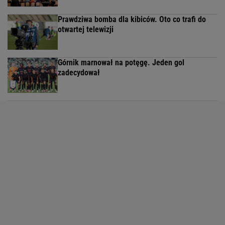
Prawdziwa bomba dla kibiców. Oto co trafi do
otwartej telewizji
Górnik marnował na potęgę. Jeden gol
zadecydował