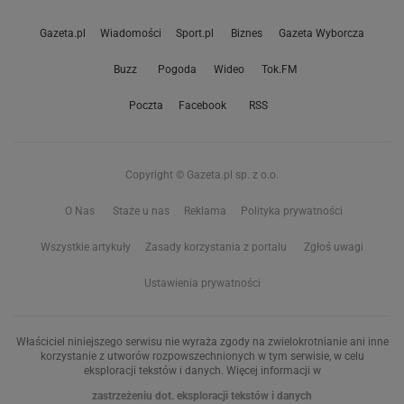
Gazeta.pl
Wiadomości
Sport.pl
Biznes
Gazeta Wyborcza
Buzz
Pogoda
Wideo
Tok.FM
Poczta
Facebook
RSS
Copyright © Gazeta.pl sp. z o.o.
O Nas
Staże u nas
Reklama
Polityka prywatności
Wszystkie artykuły
Zasady korzystania z portalu
Zgłoś uwagi
Ustawienia prywatności
Właściciel niniejszego serwisu nie wyraża zgody na zwielokrotnianie ani inne
korzystanie z utworów rozpowszechnionych w tym serwisie, w celu
eksploracji tekstów i danych. Więcej informacji w
zastrzeżeniu dot. eksploracji tekstów i danych