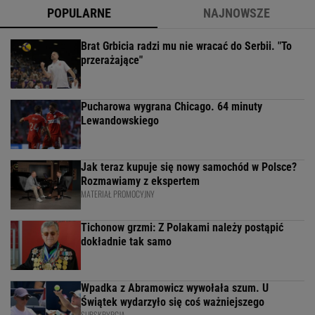
POPULARNE
NAJNOWSZE
Brat Grbicia radzi mu nie wracać do Serbii. "To
przerażające"
Pucharowa wygrana Chicago. 64 minuty
Lewandowskiego
Jak teraz kupuje się nowy samochód w Polsce?
Rozmawiamy z ekspertem
MATERIAŁ PROMOCYJNY
Tichonow grzmi: Z Polakami należy postąpić
dokładnie tak samo
Wpadka z Abramowicz wywołała szum. U
Świątek wydarzyło się coś ważniejszego
SUBSKRYPCJA