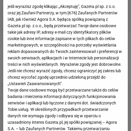
jeśli wyrazisz zgodę klikając „Akceptuję”, Gazeta.pl sp. z o.o.
oraz jej Zaufani Partnerzy, w tym [
676
] Zaufanych Partnerów
IAB, jak również Agora S.A. będąca spółką powiązaną z
Gazeta.pl sp. z o.o., będą przetwarzać Twoje dane osobowe
takie jak adresy IP, adresy e-mail czy identyfikatory plików
cookie lub inne informacje zapisane w tych plikach do celów
Adam Bielecki w "Wilkowicz Sam na Sam": Kiedyś
marketingowych, w szczególności na potrzeby wyświetlania
reklam dopasowanych do Twoich zainteresowań i preferencji w
myślałem, że nie założę rodziny, bo to
swoich serwisach, aplikacjach i w Internecie lub personalizacji
nieodpowiedzialne ze strony himalaisty. Zmieniłem
treści w nich wyświetlanych. Wyrażenie zgody jest dobrowolne.
zdanie
Jeśli nie chcesz wyrazić zgody, chcesz ograniczyć jej zakres lub
chcesz wycofać zgodę uprzednio udzieloną przejdź do
„Ustawień Zaawansowanych”.
Twoje dane osobowe mogą być przetwarzane także do celów
badania i mierzenia informacji dotyczących funkcjonowania
serwisów i aplikacji lub łączone z danymi dot. świadczonych
Tobie usług. W określonych przypadkach przetwarzanie
danych nie wymaga zgody i odbywa się w oparciu o
uzasadniony interes Gazeta.pl, jej spółki powiązanej – Agora
S.A. – lub Zaufanych Partnerów. Takiemu przetwarzaniu