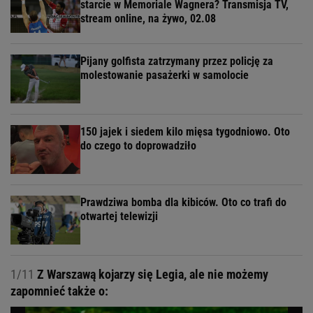
starcie w Memoriale Wagnera? Transmisja TV,
stream online, na żywo, 02.08
Pijany golfista zatrzymany przez policję za
molestowanie pasażerki w samolocie
150 jajek i siedem kilo mięsa tygodniowo. Oto
do czego to doprowadziło
Prawdziwa bomba dla kibiców. Oto co trafi do
otwartej telewizji
1/11
Z Warszawą kojarzy się Legia, ale nie możemy
zapomnieć także o: