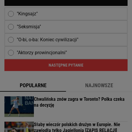
"Kingsajz"
"Seksmisja"
"O-bi, o-ba: Koniec cywilizacji"
"Aktorzy prowincjonalni"
NASTĘPNE PYTANIE
POPULARNE
NAJNOWSZE
Chwalińska znów zagra w Toronto? Polka czeka
na decyzję
Słaby wieczór polskich drużyn w Europie. Nie
zawiodła tylko Jagiellonia [ZAPIS RELACJI]