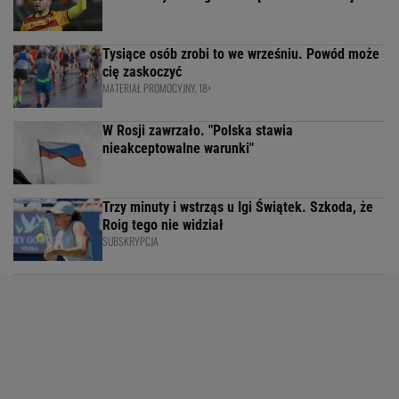
Tysiące osób zrobi to we wrześniu. Powód może
cię zaskoczyć
MATERIAŁ PROMOCYJNY, 18+
W Rosji zawrzało. "Polska stawia
nieakceptowalne warunki"
Trzy minuty i wstrząs u Igi Świątek. Szkoda, że
Roig tego nie widział
SUBSKRYPCJA