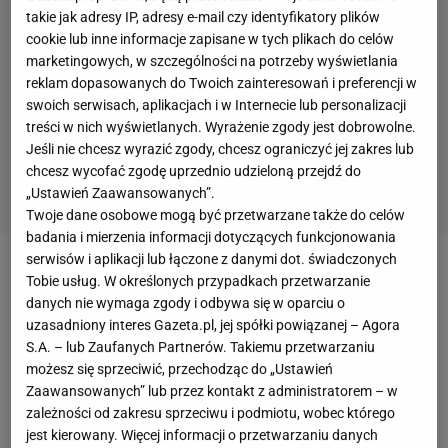
takie jak adresy IP, adresy e-mail czy identyfikatory plików
cookie lub inne informacje zapisane w tych plikach do celów
marketingowych, w szczególności na potrzeby wyświetlania
reklam dopasowanych do Twoich zainteresowań i preferencji w
swoich serwisach, aplikacjach i w Internecie lub personalizacji
treści w nich wyświetlanych. Wyrażenie zgody jest dobrowolne.
Jeśli nie chcesz wyrazić zgody, chcesz ograniczyć jej zakres lub
chcesz wycofać zgodę uprzednio udzieloną przejdź do
„Ustawień Zaawansowanych”.
Twoje dane osobowe mogą być przetwarzane także do celów
badania i mierzenia informacji dotyczących funkcjonowania
serwisów i aplikacji lub łączone z danymi dot. świadczonych
- Śmigłowiec wystartował dziś rano. Niestety w
Tobie usług. W określonych przypadkach przetwarzanie
danych nie wymaga zgody i odbywa się w oparciu o
drodze pod
Nanga Parbat
załoga napotkała złe
uzasadniony interes Gazeta.pl, jej spółki powiązanej – Agora
warunki atmosferyczne. Musieli zawrócić i są z
S.A. – lub Zaufanych Partnerów. Takiemu przetwarzaniu
powrotem w Skardu, gdzie czekają na poprawę
możesz się sprzeciwić, przechodząc do „Ustawień
Zaawansowanych” lub przez kontakt z administratorem – w
pogody. Akcja zostanie wznowiona tak szybko jak
zależności od zakresu sprzeciwu i podmiotu, wobec którego
będzie to możliwe - informuje Anna Piunowa,
jest kierowany. Więcej informacji o przetwarzaniu danych