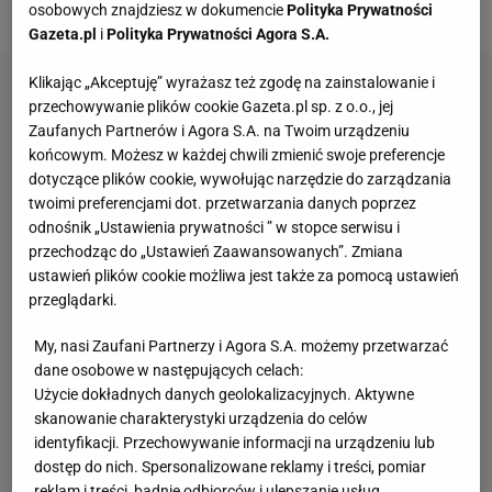
cytowana przez portal
wspinanie.pl
.
osobowych znajdziesz w dokumencie
Polityka Prywatności
Gazeta.pl
i
Polityka Prywatności Agora S.A.
Klikając „Akceptuję” wyrażasz też zgodę na zainstalowanie i
przechowywanie plików cookie Gazeta.pl sp. z o.o., jej
Zaufanych Partnerów i Agora S.A. na Twoim urządzeniu
końcowym. Możesz w każdej chwili zmienić swoje preferencje
dotyczące plików cookie, wywołując narzędzie do zarządzania
twoimi preferencjami dot. przetwarzania danych poprzez
odnośnik „Ustawienia prywatności ” w stopce serwisu i
przechodząc do „Ustawień Zaawansowanych”. Zmiana
ustawień plików cookie możliwa jest także za pomocą ustawień
przeglądarki.
My, nasi Zaufani Partnerzy i Agora S.A. możemy przetwarzać
dane osobowe w następujących celach:
Użycie dokładnych danych geolokalizacyjnych. Aktywne
skanowanie charakterystyki urządzenia do celów
identyfikacji. Przechowywanie informacji na urządzeniu lub
dostęp do nich. Spersonalizowane reklamy i treści, pomiar
reklam i treści, badnie odbiorców i ulepszanie usług.