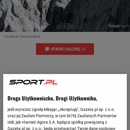
Facebook / Daniele Nardi
OTWÓRZ GALERIĘ
(2)
Droga Użytkowniczko, Drogi Użytkowniku,
jeśli wyrazisz zgodę klikając „Akceptuję”, Gazeta.pl sp. z o.o.
oraz jej Zaufani Partnerzy, w tym [
676
] Zaufanych Partnerów
IAB, jak również Agora S.A. będąca spółką powiązaną z
Gazeta.pl sp. z o.o., będą przetwarzać Twoje dane osobowe