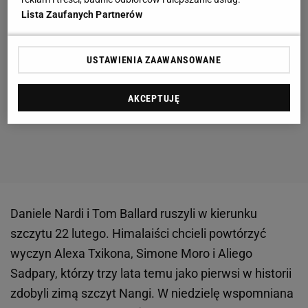
Lista Zaufanych Partnerów
USTAWIENIA ZAAWANSOWANE
AKCEPTUJĘ
Daniele Nardi i Tom Ballard ruszyli w kierunku
szczytu 22 lutego. Himalaiści chcieli powtórzyć
wyczyn Alexa Txikona, Simone Moro i Aliego
Sadpary, którzy trzy lata temu jako pierwsi w historii
zdobyli zimą szczyt Nangi. W niedzielę wspomniana