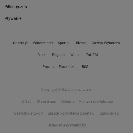
Piłka ręczna
Pływanie
Gazeta.pl
Wiadomości
Sport.pl
Biznes
Gazeta Wyborcza
Buzz
Pogoda
Wideo
Tok.FM
Poczta
Facebook
RSS
Copyright © Gazeta.pl sp. z o.o.
O Nas
Staże u nas
Reklama
Polityka prywatności
Wszystkie artykuły
Zasady korzystania z portalu
Zgłoś uwagi
Ustawienia prywatności