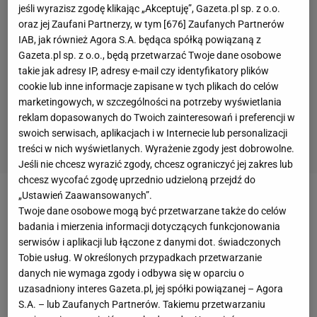
jeśli wyrazisz zgodę klikając „Akceptuję”, Gazeta.pl sp. z o.o.
oraz jej Zaufani Partnerzy, w tym [
676
] Zaufanych Partnerów
IAB, jak również Agora S.A. będąca spółką powiązaną z
Gazeta.pl sp. z o.o., będą przetwarzać Twoje dane osobowe
takie jak adresy IP, adresy e-mail czy identyfikatory plików
cookie lub inne informacje zapisane w tych plikach do celów
marketingowych, w szczególności na potrzeby wyświetlania
reklam dopasowanych do Twoich zainteresowań i preferencji w
swoich serwisach, aplikacjach i w Internecie lub personalizacji
treści w nich wyświetlanych. Wyrażenie zgody jest dobrowolne.
Jeśli nie chcesz wyrazić zgody, chcesz ograniczyć jej zakres lub
chcesz wycofać zgodę uprzednio udzieloną przejdź do
„Ustawień Zaawansowanych”.
Zobacz wideo
Twoje dane osobowe mogą być przetwarzane także do celów
badania i mierzenia informacji dotyczących funkcjonowania
serwisów i aplikacji lub łączone z danymi dot. świadczonych
Czytelnicy Sport.pl wybrali Ikonę Sportu 2018. W
Tobie usług. W określonych przypadkach przetwarzanie
głosowaniu zakończonym 7 stycznia o godz. 12:00
danych nie wymaga zgody i odbywa się w oparciu o
oddano 159 675 głosów. W ubiegłym roku zwycięzcą
uzasadniony interes Gazeta.pl, jej spółki powiązanej – Agora
S.A. – lub Zaufanych Partnerów. Takiemu przetwarzaniu
został Robert Kubica, który wyprzedził Roberta