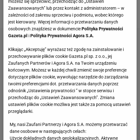
możesz się sprzeciwić, przechodząc do „Ustawień
Lewandowskiego i Łukasza Kubota. W plebiscycie
Zaawansowanych” lub przez kontakt z administratorem – w
oddaliście wówczas rekordowe 72 tysiące głosów.
zależności od zakresu sprzeciwu i podmiotu, wobec którego
jest kierowany. Więcej informacji o przetwarzaniu danych
osobowych znajdziesz w dokumencie
Polityka Prywatności
Gazeta.pl
i
Polityka Prywatności Agora S.A.
Klikając „Akceptuję” wyrażasz też zgodę na zainstalowanie i
przechowywanie plików cookie Gazeta.pl sp. z o.o., jej
Zaufanych Partnerów i Agora S.A. na Twoim urządzeniu
końcowym. Możesz w każdej chwili zmienić swoje preferencje
dotyczące plików cookie, wywołując narzędzie do zarządzania
twoimi preferencjami dot. przetwarzania danych poprzez
odnośnik „Ustawienia prywatności ” w stopce serwisu i
przechodząc do „Ustawień Zaawansowanych”. Zmiana
ustawień plików cookie możliwa jest także za pomocą ustawień
przeglądarki.
My, nasi Zaufani Partnerzy i Agora S.A. możemy przetwarzać
dane osobowe w następujących celach:
Użycie dokładnych danych geolokalizacyjnych. Aktywne