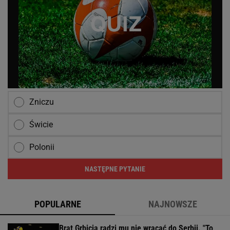
Zniczu
Świcie
Polonii
NASTĘPNE PYTANIE
POPULARNE
NAJNOWSZE
Brat Grbicia radzi mu nie wracać do Serbii. "To