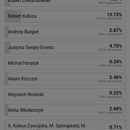
Robert Lewandowski
(6823 odpowiedzi)
13.15%
Robert Kubica
(21032 odpowiedzi)
2.87%
Andrzej Bargiel
(4592 odpowiedzi)
4.70%
Justyna Święty-Ersetic
(7514 odpowiedzi)
0.24%
Michał Haratyk
(389 odpowiedzi)
2.46%
Adam Kszczot
(3938 odpowiedzi)
0.23%
Wojciech Nowicki
(365 odpowiedzi)
2.66%
Anita Włodarczyk
(4261 odpowiedzi)
A. Kobus-Zawojska, M. Springwald, M.
0.71%