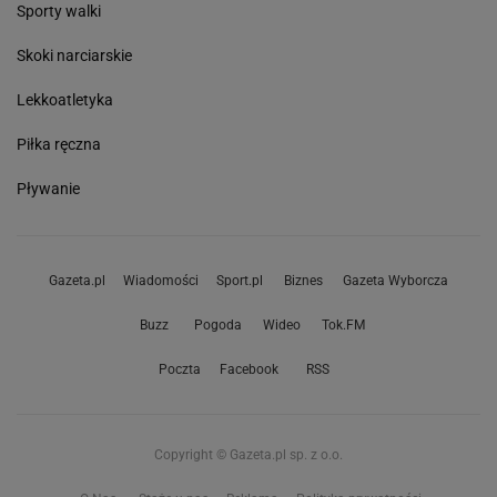
Sporty walki
Skoki narciarskie
Lekkoatletyka
Piłka ręczna
Pływanie
Gazeta.pl
Wiadomości
Sport.pl
Biznes
Gazeta Wyborcza
Buzz
Pogoda
Wideo
Tok.FM
Poczta
Facebook
RSS
Copyright © Gazeta.pl sp. z o.o.