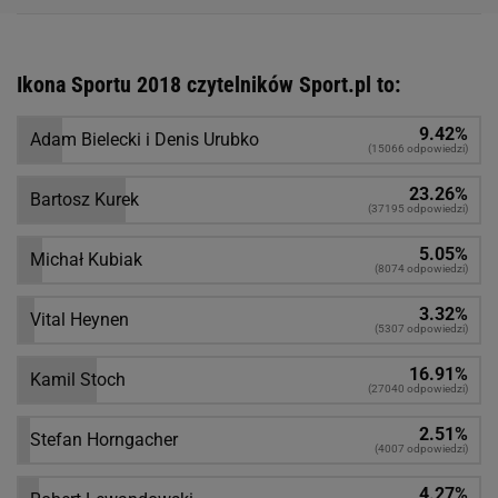
Ikona Sportu 2018 czytelników Sport.pl to:
9.42%
Adam Bielecki i Denis Urubko
(15066 odpowiedzi)
23.26%
Bartosz Kurek
(37195 odpowiedzi)
5.05%
Michał Kubiak
(8074 odpowiedzi)
3.32%
Vital Heynen
(5307 odpowiedzi)
16.91%
Kamil Stoch
(27040 odpowiedzi)
2.51%
Stefan Horngacher
(4007 odpowiedzi)
4.27%