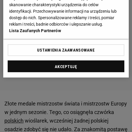
skanowanie charakterystyki urządzenia do celów
identyfikacji. Przechowywanie informacji na urządzeniu lub
dostęp do nich. Spersonalizowane reklamy i treści, pomiar
reklam i treści, badnie odbiorców i ulepszanie usług.
Lista Zaufanych Partnerów
USTAWIENIA ZAAWANSOWANE
AKCEPTUJĘ
Złote medale mistrzostw świata i mistrzostw Europy
w jednym sezonie. Tego, co osiągnęła czwórka
polskich
wioślarek, wcześniej żadnej polskiej
osadzie zdobyć się nie udało. Za znakomitą postawę