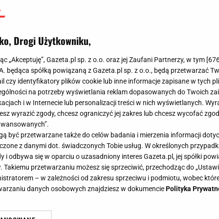
ko, Drogi Użytkowniku,
jąc „Akceptuję”, Gazeta.pl sp. z o.o. oraz jej Zaufani Partnerzy, w tym [
67
.A. będąca spółką powiązaną z Gazeta.pl sp. z o.o., będą przetwarzać T
ail czy identyfikatory plików cookie lub inne informacje zapisane w tych p
gólności na potrzeby wyświetlania reklam dopasowanych do Twoich zain
acjach i w Internecie lub personalizacji treści w nich wyświetlanych. Wyr
cesz wyrazić zgody, chcesz ograniczyć jej zakres lub chcesz wycofać zgo
aawansowanych”.
 być przetwarzane także do celów badania i mierzenia informacji dot
 łączone z danymi dot. świadczonych Tobie usług. W określonych przypad
i odbywa się w oparciu o uzasadniony interes Gazeta.pl, jej spółki powi
. Takiemu przetwarzaniu możesz się sprzeciwić, przechodząc do „Ust
nistratorem – w zależności od zakresu sprzeciwu i podmiotu, wobec które
etwarzaniu danych osobowych znajdziesz w dokumencie
Polityka Prywatn