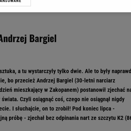
WANSOWANE
żasz też zgodę na zainstalowanie i przechowywanie plików cookie Gazeta.p
gora S.A. na Twoim urządzeniu końcowym. Możesz w każdej chwili zmien
 wywołując narzędzie do zarządzania twoimi preferencjami dot. przetw
ywatności ” w stopce serwisu i przechodząc do „Ustawień Zaawansowan
st także za pomocą ustawień przeglądarki.
Andrzej Bargiel
rzy i Agora S.A. możemy przetwarzać dane osobowe w następujących cel
 geolokalizacyjnych. Aktywne skanowanie charakterystyki urządzenia do
 na urządzeniu lub dostęp do nich. Spersonalizowane reklamy i treści, p
zanie usług.
Lista Zaufanych Partnerów
sztuka, a tu wystarczyły tylko dwie. Ale to były napraw
e, bo przecież Andrzej Bargiel (30-letni narciarz
o dzień mieszkający w Zakopanem) postanowił zjechać n
 świata. Czyli osiągnąć coś, czego nie osiągnął nigdy
ie. I słuchajcie, on to zrobił! Pod koniec lipca -
ną próbę - zjechał bez odpinania nart ze szczytu K2 (8