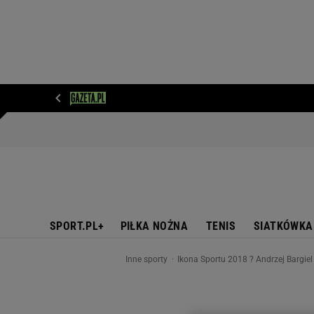
WIADOMOŚCI
NEXT
SPORT
PLOTEK
D
SPORT.PL+
PIŁKA NOŻNA
TENIS
SIATKÓWKA
Inne sporty
Ikona Sportu 2018 ? Andrzej Bargiel