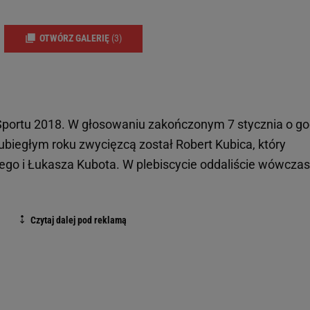
OTWÓRZ GALERIĘ
(3)
ę Sportu 2018. W głosowaniu zakończonym 7 stycznia o go
biegłym roku zwycięzcą został Robert Kubica, który
go i Łukasza Kubota. W plebiscycie oddaliście wówczas