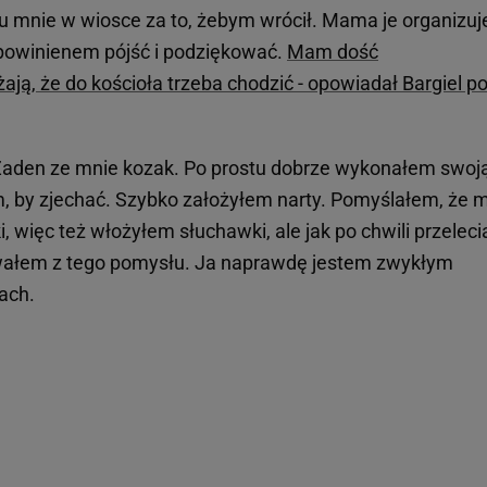
u mnie w wiosce za to, żebym wrócił. Mama je organizuje
 powinienem pójść i podziękować.
Mam dość
ą, że do kościoła trzeba chodzić - opowiadał Bargiel p
 Żaden ze mnie kozak. Po prostu dobrze wykonałem swoj
ym, by zjechać. Szybko założyłem narty. Pomyślałem, że 
więc też włożyłem słuchawki, ale jak po chwili przeleci
owałem z tego pomysłu. Ja naprawdę jestem zwykłym
tach.