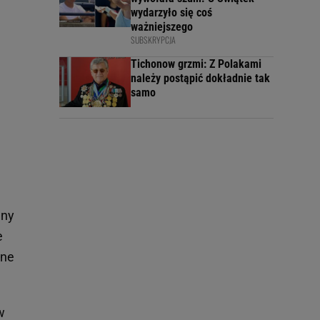
wydarzyło się coś
ważniejszego
SUBSKRYPCJA
Tichonow grzmi: Z Polakami
należy postąpić dokładnie tak
samo
nny
e
one
w