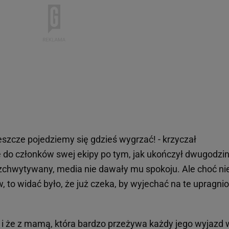
jeszcze pojedziemy się gdzieś wygrzać! - krzyczał
 do członków swej ekipy po tym, jak ukończył dwugodzi
rozchwytywany, media nie dawały mu spokoju. Ale choć ni
 to widać było, że już czeka, by wyjechać na te upragni
i że z mamą, która bardzo przeżywa każdy jego wyjazd 