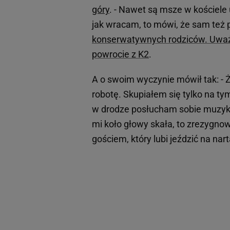
góry
. - Nawet są msze w kościele 
jak wracam, to mówi, że sam też
konserwatywnych rodziców. Uważaj
powrocie z K2
.
A o swoim wyczynie mówił tak: -
robotę. Skupiałem się tylko na t
w drodze posłucham sobie muzyki, 
mi koło głowy skała, to zrezygn
gościem, który lubi jeździć na nar