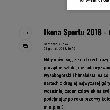
USTAWIENIA ZAA
Klikając „Akceptuję” wyra
Zaufanych Partnerów i A
dotyczące plików cookie,
odnośnik „Ustawienia pr
plików cookie możliwa je
Ikona Sportu 2018 - 
My, nasi Zaufani Partne
Użycie dokładnych danych
Przechowywanie informacji
Bartłomiej Kubiak
21 grudnia 2018, 10:00
badnie odbiorców i uleps
Niby mówi się, że do trzech razy 
porządne sztuki, nie lada wyzwani
wysokogórski i himalaista, na c
nartach z drugiej najwyższej góry
wcześniej żaden człowiek na świec
podejmując po roku przerwy kolej
m n.p.m.).