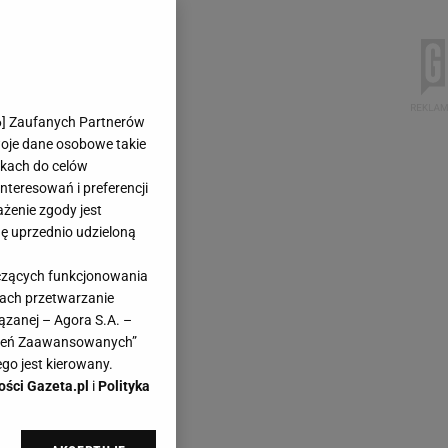
6
] Zaufanych Partnerów
woje dane osobowe takie
likach do celów
teresowań i preferencji
ażenie zgody jest
dę uprzednio udzieloną
yczących funkcjonowania
kach przetwarzanie
ązanej – Agora S.A. –
awień Zaawansowanych”
go jest kierowany.
ości Gazeta.pl
i
Polityka