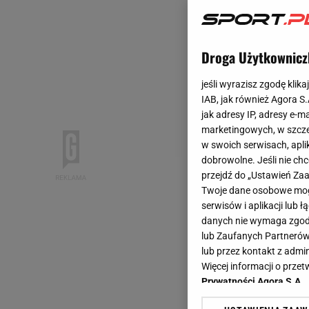
Droga Użytkownicz
jeśli wyrazisz zgodę klika
IAB, jak również Agora S
jak adresy IP, adresy e-m
marketingowych, w szcze
w swoich serwisach, aplik
dobrowolne. Jeśli nie ch
przejdź do „Ustawień Z
Twoje dane osobowe mogą
serwisów i aplikacji lub
danych nie wymaga zgody 
lub Zaufanych Partnerów
lub przez kontakt z admi
Więcej informacji o prz
Prywatności Agora S.A.