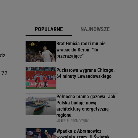
POPULARNE
NAJNOWSZE
Brat Grbicia radzi mu nie
wracać do Serbii. "To
dz.
przerażające"
Pucharowa wygrana Chicago.
 72
64 minuty Lewandowskiego
Północna brama gazowa. Jak
Polska buduje nową
architekturę energetyczną
regionu
MATERIAŁ PROMOCYJNY
Wpadka z Abramowicz
wywołała szum. U Świątek