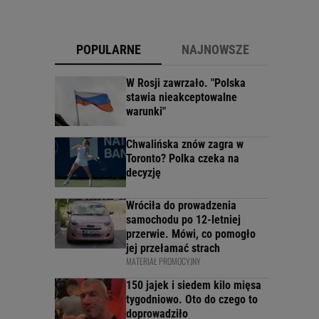
POPULARNE
NAJNOWSZE
W Rosji zawrzało. "Polska
stawia nieakceptowalne
warunki"
Chwalińska znów zagra w
Toronto? Polka czeka na
decyzję
Wróciła do prowadzenia
samochodu po 12-letniej
przerwie. Mówi, co pomogło
jej przełamać strach
MATERIAŁ PROMOCYJNY
150 jajek i siedem kilo mięsa
tygodniowo. Oto do czego to
doprowadziło