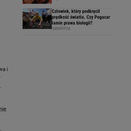
Człowiek, który podkręcił
prędkość światła. Czy Pogacar
łamie prawa biologii?
SUBSKRYPCJA
wa i
w
.
nie