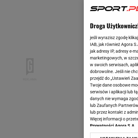
Droga Użytkownicz
jeśli wyrazisz zgodę klika
IAB, jak również Agora S
jak adresy IP, adresy e-m
marketingowych, w szcze
w swoich serwisach, aplik
dobrowolne. Jeśli nie ch
przejdź do „Ustawień Z
Twoje dane osobowe mogą
serwisów i aplikacji lub
danych nie wymaga zgody 
lub Zaufanych Partnerów
lub przez kontakt z admi
Więcej informacji o prz
Prywatności Agora S.A.