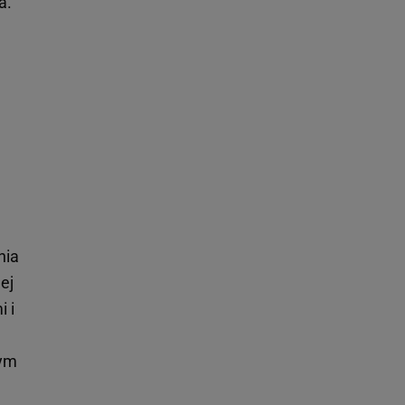
a.
nia
ej
 i
łym