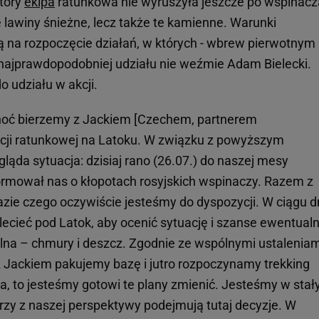
który
ekipa
ratunkowa nie wyruszyła jeszcze po wspinacz
 lawiny śnieżne, lecz także te kamienne. Warunki
ą na rozpoczęcie działań, w których - wbrew pierwotnym
 najprawdopodobniej udziału nie weźmie Adam Bielecki.
 udziału w akcji.
onoć bierzemy z Jackiem [Czechem, partnerem
kcji ratunkowej na Latoku. W związku z powyższym
gląda sytuacja: dzisiaj rano (26.07.) do naszej mesy
ormował nas o kłopotach rosyjskich wspinaczy. Razem z
zie czego oczywiście jesteśmy do dyspozycji. W ciągu d
 lecieć pod Latok, aby ocenić sytuację i szanse ewentualn
alna – chmury i deszcz. Zgodnie ze wspólnymi ustaleniami
z Jackiem pakujemy bazę i jutro rozpoczynamy trekking
a, to jesteśmy gotowi te plany zmienić. Jesteśmy w sta
rzy z naszej perspektywy podejmują tutaj decyzje. W