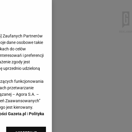
6
] Zaufanych Partnerów
woje dane osobowe takie
likach do celów
teresowań i preferencji
ażenie zgody jest
dę uprzednio udzieloną
yczących funkcjonowania
kach przetwarzanie
ązanej – Agora S.A. –
awień Zaawansowanych”
go jest kierowany.
ości Gazeta.pl
i
Polityka