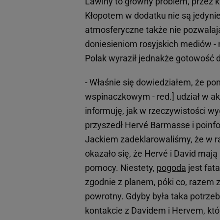
Lawiny to główny problem, przez 
Kłopotem w dodatku nie są jedynie
atmosferyczne także nie pozwalaj
doniesieniom rosyjskich mediów -
Polak wyraził jednakże gotowość do
- Właśnie się dowiedziałem, że p
wspinaczkowym - red.] udział w a
informuję, jak w rzeczywistości wy
przyszedł Hervé Barmasse i poinf
Jackiem zadeklarowaliśmy, że w ra
okazało się, że Hervé i David mają
pomocy. Niestety,
pogoda
jest fat
zgodnie z planem, póki co, razem 
powrotny. Gdyby była taka potrzeb
kontakcie z Davidem i Hervem, któ