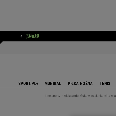
WIADOMOŚCI
NEXT
SPORT
PLOTEK
D
SPORT.PL+
MUNDIAL
PIŁKA NOŻNA
TENIS
Inne sporty
Aleksander Gukow wysłał kolejną wia