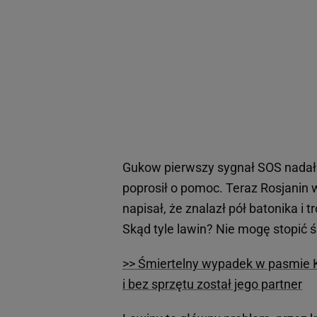
Gukow pierwszy sygnał SOS nadał 
poprosił o pomoc. Teraz Rosjanin 
napisał, że znalazł pół batonika i t
Skąd tyle lawin? Nie mogę stopić ś
>> Śmiertelny wypadek w pasmie Ka
i bez sprzętu został jego partner