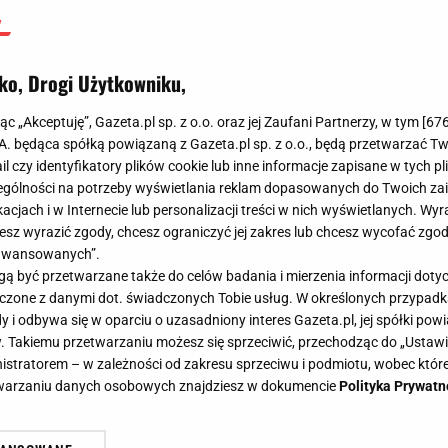
ko, Drogi Użytkowniku,
jąc „Akceptuję”, Gazeta.pl sp. z o.o. oraz jej Zaufani Partnerzy, w tym [
67
.A. będąca spółką powiązaną z Gazeta.pl sp. z o.o., będą przetwarzać T
ail czy identyfikatory plików cookie lub inne informacje zapisane w tych p
gólności na potrzeby wyświetlania reklam dopasowanych do Twoich zain
acjach i w Internecie lub personalizacji treści w nich wyświetlanych. Wyr
cesz wyrazić zgody, chcesz ograniczyć jej zakres lub chcesz wycofać zgo
aawansowanych”.
 być przetwarzane także do celów badania i mierzenia informacji dot
 łączone z danymi dot. świadczonych Tobie usług. W określonych przypad
i odbywa się w oparciu o uzasadniony interes Gazeta.pl, jej spółki powi
. Takiemu przetwarzaniu możesz się sprzeciwić, przechodząc do „Ust
nistratorem – w zależności od zakresu sprzeciwu i podmiotu, wobec które
etwarzaniu danych osobowych znajdziesz w dokumencie
Polityka Prywatn