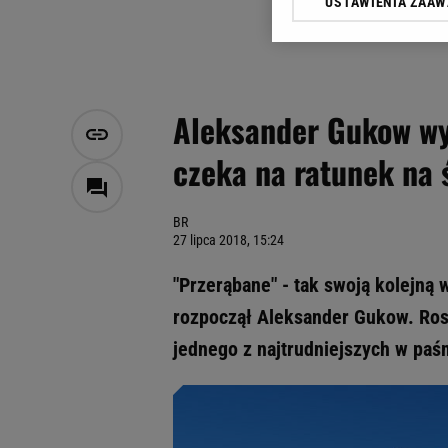
USTAWIENIA ZAA
Klikając „Akceptuję” wyra
Zaufanych Partnerów i A
dotyczące plików cookie,
odnośnik „Ustawienia pr
plików cookie możliwa je
Aleksander Gukow wy
My, nasi Zaufani Partne
czeka na ratunek na ś
Użycie dokładnych danych
Przechowywanie informacji
badnie odbiorców i uleps
BR
27 lipca 2018, 15:24
"Przerąbane" - tak swoją kolejną
rozpoczął Aleksander Gukow. Rosj
jednego z najtrudniejszych w pa