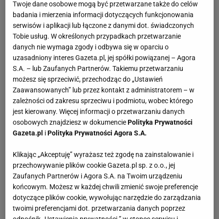
Twoje dane osobowe mogą być przetwarzane także do celów
badania i mierzenia informacji dotyczących funkcjonowania
serwisów i aplikacji lub łączone z danymi dot. świadczonych
Tobie usług. W określonych przypadkach przetwarzanie
danych nie wymaga zgody i odbywa się w oparciu o
uzasadniony interes Gazeta.pl, jej spółki powiązanej – Agora
S.A. – lub Zaufanych Partnerów. Takiemu przetwarzaniu
możesz się sprzeciwić, przechodząc do „Ustawień
Zaawansowanych” lub przez kontakt z administratorem – w
zależności od zakresu sprzeciwu i podmiotu, wobec którego
jest kierowany. Więcej informacji o przetwarzaniu danych
osobowych znajdziesz w dokumencie
Polityka Prywatności
Gazeta.pl
i
Polityka Prywatności Agora S.A.
Klikając „Akceptuję” wyrażasz też zgodę na zainstalowanie i
przechowywanie plików cookie Gazeta.pl sp. z o.o., jej
Zaufanych Partnerów i Agora S.A. na Twoim urządzeniu
końcowym. Możesz w każdej chwili zmienić swoje preferencje
dotyczące plików cookie, wywołując narzędzie do zarządzania
twoimi preferencjami dot. przetwarzania danych poprzez
odnośnik „Ustawienia prywatności ” w stopce serwisu i