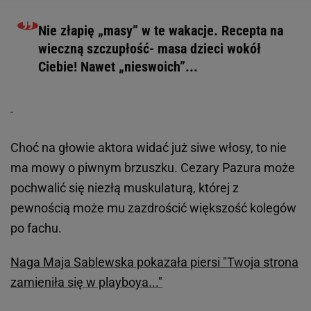
Nie złapię „masy” w te wakacje. Recepta na
wieczną szczupłość- masa dzieci wokół
Ciebie! Nawet „nieswoich”...
Choć na głowie aktora widać już siwe włosy, to nie
ma mowy o piwnym brzuszku. Cezary Pazura może
pochwalić się niezłą muskulaturą, której z
pewnością może mu zazdrościć większość kolegów
po fachu.
Naga Maja Sablewska pokazała piersi "Twoja strona
zamieniła się w playboya..."