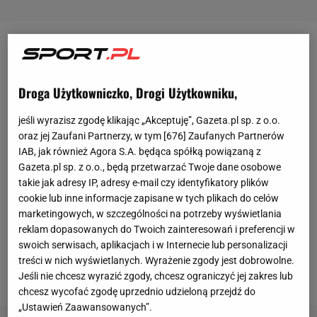
Zobacz wideo
Droga Użytkowniczko, Drogi Użytkowniku,
Cezary Pazura ma 56 lat
jeśli wyrazisz zgodę klikając „Akceptuję”, Gazeta.pl sp. z o.o.
Ciężko w to uwierzyć, kiedy patrzy się na zdjęcia
oraz jej Zaufani Partnerzy, w tym [
676
] Zaufanych Partnerów
Cezarego Pazury bez
koszulki
. Aktor mimo wieku
IAB, jak również Agora S.A. będąca spółką powiązaną z
Gazeta.pl sp. z o.o., będą przetwarzać Twoje dane osobowe
wygląda naprawdę dobrze. Oczywiście duża w tym
takie jak adresy IP, adresy e-mail czy identyfikatory plików
zasługa z pewnością jego młodszej żony Edyty
cookie lub inne informacje zapisane w tych plikach do celów
Pazury, która swoją drogą niedawno została mamą
marketingowych, w szczególności na potrzeby wyświetlania
reklam dopasowanych do Twoich zainteresowań i preferencji w
po raz trzeci. Tak czy inaczej przy trójce małych
swoich serwisach, aplikacjach i w Internecie lub personalizacji
dzieci trzeba mieć nie lada siły żeby to wszystko
treści w nich wyświetlanych. Wyrażenie zgody jest dobrowolne.
ogarnąć.
Jeśli nie chcesz wyrazić zgody, chcesz ograniczyć jej zakres lub
chcesz wycofać zgodę uprzednio udzieloną przejdź do
„Ustawień Zaawansowanych”.