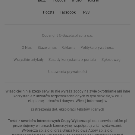
Buzz
Pogoda
Wideo
Tok.FM
Poczta
Facebook
RSS
Copyright © Gazeta.pl sp. z o.o.
O Nas
Staże u nas
Reklama
Polityka prywatności
Wszystkie artykuły
Zasady korzystania z portalu
Zgłoś uwagi
Ustawienia prywatności
Właściciel niniejszego serwisu nie wyraża zgody na zwielokrotnianie ani inne
korzystanie z utworów rozpowszechnionych w tym serwisie, w celu
eksploracji tekstów i danych. Więcej informacji w
zastrzeżeniu dot. eksploracji tekstów i danych
Treści z
serwisów internetowych Grupy Wyborcza.pl
oraz serwisu tokfm.pl
prezentujemy w ramach komercyjnej współpracy z ich wydawcami:
Wyborcza sp. z o.o. oraz Grupą Radiową Agory sp. z o.o.