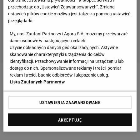
przechodząc do „Ustawień Zaawansowanych”. Zmiana
ustawień plików cookie możliwa jest także za pomocą ustawień
przeglądarki.
My, nasi Zaufani Partnerzy i Agora S.A. możemy przetwarzać
dane osobowe w następujących celach:
Użycie dokładnych danych geolokalizacyjnych. Aktywne
skanowanie charakterystyki urządzenia do celów
identyfikacji. Przechowywanie informacji na urządzeniu lub
dostęp do nich. Spersonalizowane reklamy i treści, pomiar
reklam i treści, badnie odbiorców i ulepszanie usług.
Jennifer Lopez świętuje w bikini swoje 49 urodziny.
Lista Zaufanych Partnerów
Czy tak wygląda kobieta w tym wieku?
Cezary Pazura bez koszulki
USTAWIENIA ZAAWANSOWANE
Cezary Pazura na swoim profilu na Instagramie
AKCEPTUJĘ
pochwalił się zdjęciem bez koszulki. Podpisał je tak: