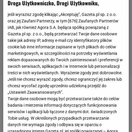
Droga Użytkowniczko, Drogi Użytkowniku,
jeśli wyrazisz zgodę klikając „Akceptuję”, Gazeta.pl sp. z o.o.
oraz jej Zaufani Partnerzy, w tym [
676
] Zaufanych Partnerów
IAB, jak również Agora S.A. będąca spółką powiązaną z
Gazeta.pl sp. z o.o., będą przetwarzać Twoje dane osobowe
takie jak adresy IP, adresy e-mail czy identyfikatory plików
cookie lub inne informacje zapisane w tych plikach do celów
marketingowych, w szczególności na potrzeby wyświetlania
reklam dopasowanych do Twoich zainteresowań i preferencji w
swoich serwisach, aplikacjach i w Internecie lub personalizacji
treści w nich wyświetlanych. Wyrażenie zgody jest dobrowolne.
Jeśli nie chcesz wyrazić zgody, chcesz ograniczyć jej zakres lub
chcesz wycofać zgodę uprzednio udzieloną przejdź do
Finał tegorocznej wyprawy Andrzeja Bargiela na K2
„Ustawień Zaawansowanych”.
zakończył się wielkim sukcesem. Przebywający od
Twoje dane osobowe mogą być przetwarzane także do celów
kilku tygodni w Karakorum Polak w czwartek 19 lipca
badania i mierzenia informacji dotyczących funkcjonowania
serwisów i aplikacji lub łączone z danymi dot. świadczonych
późnym popołudniem wyruszył w górę do obozu
Tobie usług. W określonych przypadkach przetwarzanie
drugiego z nadzieją na przeprowadzenie ataku
danych nie wymaga zgody i odbywa się w oparciu o
szczytowego w sobotę 21 lipca. Następnego dnia
uzasadniony interes Gazeta.pl, jej spółki powiązanej – Agora