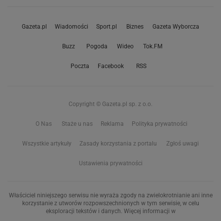
Gazeta.pl
Wiadomości
Sport.pl
Biznes
Gazeta Wyborcza
Buzz
Pogoda
Wideo
Tok.FM
Poczta
Facebook
RSS
Copyright © Gazeta.pl sp. z o.o.
O Nas
Staże u nas
Reklama
Polityka prywatności
Wszystkie artykuły
Zasady korzystania z portalu
Zgłoś uwagi
Ustawienia prywatności
Właściciel niniejszego serwisu nie wyraża zgody na zwielokrotnianie ani inne
korzystanie z utworów rozpowszechnionych w tym serwisie, w celu
eksploracji tekstów i danych. Więcej informacji w