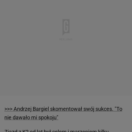
>>> Andrzej Bargiel skomentował swój sukces. "To
nie dawało mi spokoju"
Zjazd z K2 od lat był celem i marzeniem kilku