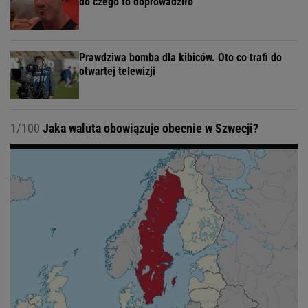
do czego to doprowadziło
Prawdziwa bomba dla kibiców. Oto co trafi do
otwartej telewizji
1/100
Jaka waluta obowiązuje obecnie w Szwecji?