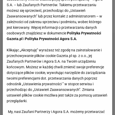
S.A. – lub Zaufanych Partnerów. Takiemu przetwarzaniu
rano cała
ekipa
przemieściła się do obozu trzeciego
możesz się sprzeciwić, przechodząc do „Ustawień
położonego na wysokości 7000 m. W niedzielę 22
Zaawansowanych” lub przez kontakt z administratorem – w
lipca rozpoczął się faktyczny atak szczytowy na K2.
zależności od zakresu sprzeciwu i podmiotu, wobec którego
jest kierowany. Więcej informacji o przetwarzaniu danych
osobowych znajdziesz w dokumencie
Polityka Prywatności
Gazeta.pl
i
Polityka Prywatności Agora S.A.
Klikając „Akceptuję” wyrażasz też zgodę na zainstalowanie i
przechowywanie plików cookie Gazeta.pl sp. z o.o., jej
Zaufanych Partnerów i Agora S.A. na Twoim urządzeniu
końcowym. Możesz w każdej chwili zmienić swoje preferencje
dotyczące plików cookie, wywołując narzędzie do zarządzania
twoimi preferencjami dot. przetwarzania danych poprzez
odnośnik „Ustawienia prywatności ” w stopce serwisu i
przechodząc do „Ustawień Zaawansowanych”. Zmiana
ustawień plików cookie możliwa jest także za pomocą ustawień
przeglądarki.
My, nasi Zaufani Partnerzy i Agora S.A. możemy przetwarzać