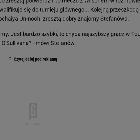
o zresztą potwierdził po
meczu
z Wilsonem w rozmowie
lifikuje się do turnieju głównego... Kolejną przeszkodą
epchaiya Un-nooh, zresztą dobry znajomy Stefanówa.
śmy. Jest bardzo szybki, to chyba najszybszy gracz w Tou
O'Sullivana? - mówi Stefanów.