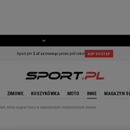
ZIECKO
MOTO
ZIMOWE
KOSZYKÓWKA
MOTO
INNE
MAGAZYN S
kiem, który wygrał mecz w zawodowych mistrzostwach świata