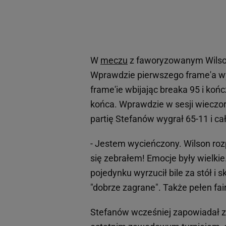
W
meczu
z faworyzowanym Wilson
Wprawdzie pierwszego frame'a wy
frame'ie wbijając breaka 95 i koń
końca. Wprawdzie w sesji wieczor
partię Stefanów wygrał 65-11 i ca
- Jestem wycieńczony. Wilson rozp
się zebrałem! Emocje były wielki
pojedynku wyrzucił bile za stół i 
"dobrze zagrane". Także pełen fai
Stefanów wcześniej zapowiadał z