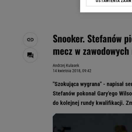
USTAWIENIA ZAA
Klikając „Akceptuję” wyra
Zaufanych Partnerów i A
dotyczące plików cookie,
odnośnik „Ustawienia pr
plików cookie możliwa je
Snooker. Stefanów p
My, nasi Zaufani Partne
mecz w zawodowych 
Użycie dokładnych danych
Przechowywanie informacji
badnie odbiorców i uleps
Andrzej Kulasek
14 kwietnia 2018, 09:42
"Szokująca wygrana" - napisał s
Stefanów pokonał Gary'ego Wilso
do kolejnej rundy kwalifikacji. Z