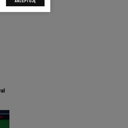
AKCEPTUJĘ
l sp. z o.o., jej
ić swoje preferencje
arzania danych poprzez
ych”. Zmiana ustawień
ach:
 celów identyfikacji.
omiar reklam i treści,
wał