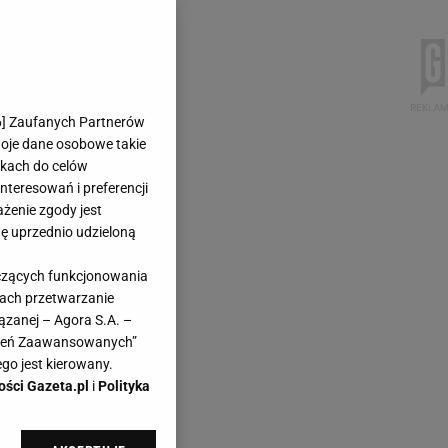
6
] Zaufanych Partnerów
woje dane osobowe takie
likach do celów
teresowań i preferencji
ażenie zgody jest
dę uprzednio udzieloną
yczących funkcjonowania
kach przetwarzanie
ązanej – Agora S.A. –
awień Zaawansowanych”
go jest kierowany.
ości Gazeta.pl
i
Polityka