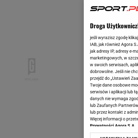
Droga Użytkownicz
jeśli wyrazisz zgodę klika
IAB, jak również Agora S
jak adresy IP, adresy e-m
marketingowych, w szcze
w swoich serwisach, aplik
dobrowolne. Jeśli nie ch
przejdź do „Ustawień Z
Twoje dane osobowe mogą
serwisów i aplikacji lub
danych nie wymaga zgody 
lub Zaufanych Partnerów
lub przez kontakt z admi
Więcej informacji o prz
Prywatności Agora S.A.