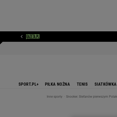
WIADOMOŚCI
NEXT
SPORT
PLOTEK
D
SPORT.PL+
PIŁKA NOŻNA
TENIS
SIATKÓWKA
Inne sporty
Snooker. Stefanów pierwszym Pola