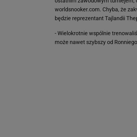
ostatnim zawodowym turniejem, c
worldsnooker.com. Chyba, że zakwa
będzie reprezentant Tajlandii Th
- Wielokrotnie wspólnie trenowali
może nawet szybszy od Ronniego 