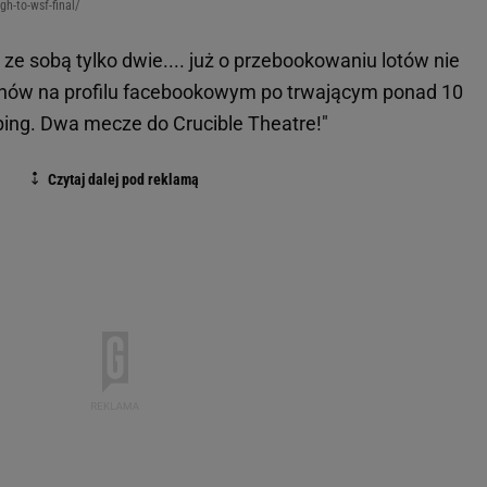
h-to-wsf-final/
ze sobą tylko dwie.... już o przebookowaniu lotów nie
fanów na profilu facebookowym po trwającym ponad 10
ping. Dwa mecze do Crucible Theatre!"