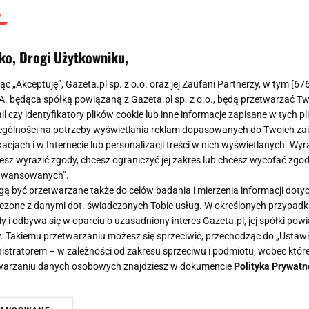
ko, Drogi Użytkowniku,
jąc „Akceptuję”, Gazeta.pl sp. z o.o. oraz jej Zaufani Partnerzy, w tym [
67
.A. będąca spółką powiązaną z Gazeta.pl sp. z o.o., będą przetwarzać T
ail czy identyfikatory plików cookie lub inne informacje zapisane w tych p
gólności na potrzeby wyświetlania reklam dopasowanych do Twoich zain
acjach i w Internecie lub personalizacji treści w nich wyświetlanych. Wyr
cesz wyrazić zgody, chcesz ograniczyć jej zakres lub chcesz wycofać zgo
aawansowanych”.
 być przetwarzane także do celów badania i mierzenia informacji dot
 łączone z danymi dot. świadczonych Tobie usług. W określonych przypad
i odbywa się w oparciu o uzasadniony interes Gazeta.pl, jej spółki powi
. Takiemu przetwarzaniu możesz się sprzeciwić, przechodząc do „Ust
nistratorem – w zależności od zakresu sprzeciwu i podmiotu, wobec które
etwarzaniu danych osobowych znajdziesz w dokumencie
Polityka Prywatn