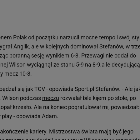
em Polak od początku narzucił mocne tempo i swój styl
grał Anglik, ale w kolejnych dominował Stefanów, w trz
cząc poranną sesję wynikiem 6-3. Przewagi nie oddał do
nej Wilson wyciągnął ze stanu 5-9 na 8-9,a
le
decydującą
ły mecz 10-8.
ędzał się jak TGV - opowiada Sport.pl Stefanów. - Ale ja
e. Wilson podczas
meczu
rozwalał bile kijem po stole, po
skopał krzesło. Ale na koniec pogratulował mi, powiedział:
r play - opowiada Adam.
akończenie kariery.
Mistrzostwa świata
mają być jego