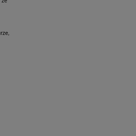
 ze
rze,