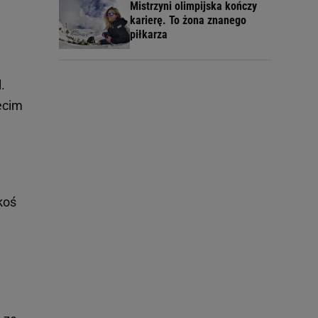
Mistrzyni olimpijska kończy
karierę. To żona znanego
piłkarza
.
ecim
koś