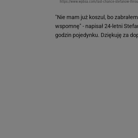
https://www.wpbsa.com/last-chance-stefanow-throug
"Nie mam już koszul, bo zabrałem 
wspomnę" - napisał 24-letni Ste
godzin pojedynku. Dziękuję za do