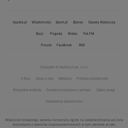
Gazeta.pl
Wiadomości
Sport.pl
Biznes
Gazeta Wyborcza
Buzz
Pogoda
Wideo
Tok.FM
Poczta
Facebook
RSS
Copyright © Gazeta.pl sp. z o.o.
O Nas
Staże u nas
Reklama
Polityka prywatności
Wszystkie artykuły
Zasady korzystania z portalu
Zgłoś uwagi
Ustawienia prywatności
Właściciel niniejszego serwisu nie wyraża zgody na zwielokrotnianie ani inne
korzystanie z utworów rozpowszechnionych w tym serwisie, w celu