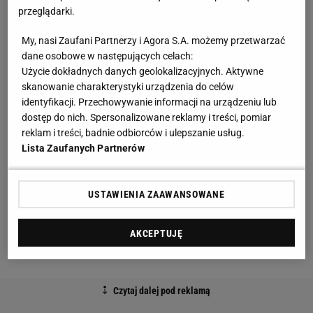
od tamtej gali: - Od czasu ściągnięcia go z karty
walk
przeglądarki.
UFC 200, ja i
Jon Jones
nie rozmawialiśmy ze sobą.
My, nasi Zaufani Partnerzy i Agora S.A. możemy przetwarzać
Nie byłem szczęśliwy patrząc na jego sytuację i to,
dane osobowe w następujących celach:
co stało się gdy wypadł z UFC 200. Czułem, że cały
Użycie dokładnych danych geolokalizacyjnych. Aktywne
skanowanie charakterystyki urządzenia do celów
czas byliśmy dla tego gościa, gdy miał jakiś problem.
identyfikacji. Przechowywanie informacji na urządzeniu lub
I tak samo na UFC 200… Nie byłem szczęśliwy.
dostęp do nich. Spersonalizowane reklamy i treści, pomiar
reklam i treści, badnie odbiorców i ulepszanie usług.
- Ale nie musimy rozmawiać na
temat
jego powrotu,
Lista Zaufanych Partnerów
o tym co zrobi w sobotnią noc, nie musimy
rozmawiać. Nie jestem zły, tak jak to było wcześniej,
USTAWIENIA ZAAWANSOWANE
ale zobaczymy jak to się rozegra. […] Ale ogólnie
między mną a Jonem Jonesem jest w porządku -
AKCEPTUJĘ
dodał White.