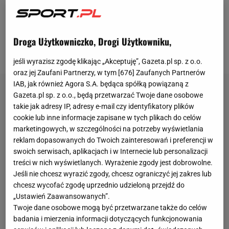
swoje występki pomiędzy walkami, poza
oktagonem. Ostatnią taką sytuacją było naruszenie
zasad polityki antydopingowej, wypadnięcie z karty
Droga Użytkowniczko, Drogi Użytkowniku,
UFC
200 i roczne zawieszenie.
jeśli wyrazisz zgodę klikając „Akceptuję”, Gazeta.pl sp. z o.o.
oraz jej Zaufani Partnerzy, w tym [
676
] Zaufanych Partnerów
IAB, jak również Agora S.A. będąca spółką powiązaną z
Gazeta.pl sp. z o.o., będą przetwarzać Twoje dane osobowe
takie jak adresy IP, adresy e-mail czy identyfikatory plików
cookie lub inne informacje zapisane w tych plikach do celów
marketingowych, w szczególności na potrzeby wyświetlania
reklam dopasowanych do Twoich zainteresowań i preferencji w
swoich serwisach, aplikacjach i w Internecie lub personalizacji
treści w nich wyświetlanych. Wyrażenie zgody jest dobrowolne.
Jeśli nie chcesz wyrazić zgody, chcesz ograniczyć jej zakres lub
chcesz wycofać zgodę uprzednio udzieloną przejdź do
„Ustawień Zaawansowanych”.
Twoje dane osobowe mogą być przetwarzane także do celów
badania i mierzenia informacji dotyczących funkcjonowania