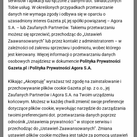
serwisów i aplikacji lub łączone z danymi dot. świadczonych
Tobie usług. W określonych przypadkach przetwarzanie
danych nie wymaga zgody i odbywa się w oparciu o
uzasadniony interes Gazeta.pl, jej spółki powiązanej – Agora
S.A. – lub Zaufanych Partnerów. Takiemu przetwarzaniu
możesz się sprzeciwić, przechodząc do „Ustawień
Zaawansowanych” lub przez kontakt z administratorem – w
zależności od zakresu sprzeciwu i podmiotu, wobec którego
jest kierowany. Więcej informacji o przetwarzaniu danych
osobowych znajdziesz w dokumencie
Polityka Prywatności
Gazeta.pl
i
Polityka Prywatności Agora S.A.
Klikając „Akceptuję” wyrażasz też zgodę na zainstalowanie i
przechowywanie plików cookie Gazeta.pl sp. z o.o., jej
Zaufanych Partnerów i Agora S.A. na Twoim urządzeniu
końcowym. Możesz w każdej chwili zmienić swoje preferencje
dotyczące plików cookie, wywołując narzędzie do zarządzania
twoimi preferencjami dot. przetwarzania danych poprzez
odnośnik „Ustawienia prywatności ” w stopce serwisu i
W rozmowie z ESPN, Dana White dał do
przechodząc do „Ustawień Zaawansowanych”. Zmiana
zrozumienia, że on i Jones nie rozmawiali ze sobą
ustawień plików cookie możliwa jest także za pomocą ustawień