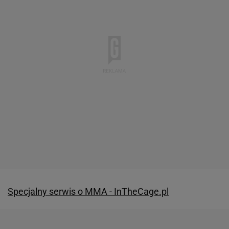
Specjalny serwis o MMA - InTheCage.pl