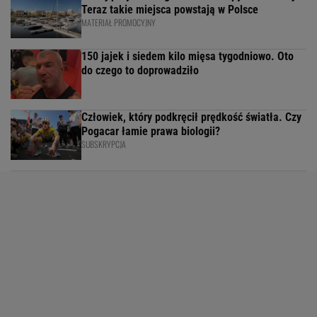
Teraz takie miejsca powstają w Polsce
MATERIAŁ PROMOCYJNY
150 jajek i siedem kilo mięsa tygodniowo. Oto
do czego to doprowadziło
Człowiek, który podkręcił prędkość światła. Czy
Pogacar łamie prawa biologii?
SUBSKRYPCJA