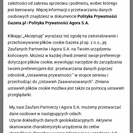
pracowali od wielu miesięcy. Wiadomo już, że
zależności od zakresu sprzeciwu i podmiotu, wobec którego
piątego tytułu w tej imprezie nie zdobędzie Francuz
jest kierowany. Więcej informacji o przetwarzaniu danych
osobowych znajdziesz w dokumencie
Polityka Prywatności
Tom Pages, który zmaga się z kontuzją barku.
Walka
Gazeta.pl
i
Polityka Prywatności Agora S.A.
o zwycięstwo zapowiada się zatem niezwykle
emocjonująco, bo poziom jest niezwykle
Klikając „Akceptuję” wyrażasz też zgodę na zainstalowanie i
przechowywanie plików cookie Gazeta.pl sp. z o.o., jej
wyrównany. Czego się spodziewać? Lazy boyów,
Zaufanych Partnerów i Agora S.A. na Twoim urządzeniu
backflipów, shaolinów, tsunami, supermanów i
końcowym. Możesz w każdej chwili zmienić swoje preferencje
barhopów – bo to tylko niektóre nazwy
dotyczące plików cookie, wywołując narzędzie do zarządzania
twoimi preferencjami dot. przetwarzania danych poprzez
niesamowitych ewolucji, które wykonują
odnośnik „Ustawienia prywatności ” w stopce serwisu i
motocykliści. A najlepiej spodziewać się
przechodząc do „Ustawień Zaawansowanych”. Zmiana
wszystkiego.
ustawień plików cookie możliwa jest także za pomocą ustawień
przeglądarki.
My, nasi Zaufani Partnerzy i Agora S.A. możemy przetwarzać
dane osobowe w następujących celach:
Użycie dokładnych danych geolokalizacyjnych. Aktywne
skanowanie charakterystyki urządzenia do celów