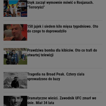
Usyk zaczął wymownie mówić o Rosjanach.
"Terroryści"
150 jajek i siedem kilo mięsa tygodniowo. Oto
do czego to doprowadziło
Prawdziwa bomba dla kibiców. Oto co trafi do
otwartej telewizji
Tragedia na Broad Peak. Cztery ciała
sprowadzono do bazy
Dramatyczne wieści. Zawodnik UFC zmarł we
śnie. Miał 34 lata