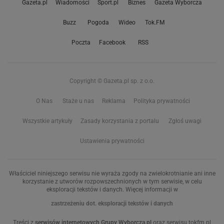
Gazeta.pl
Wiadomości
Sport.pl
Biznes
Gazeta Wyborcza
Buzz
Pogoda
Wideo
Tok.FM
Poczta
Facebook
RSS
Copyright © Gazeta.pl sp. z o.o.
O Nas
Staże u nas
Reklama
Polityka prywatności
Wszystkie artykuły
Zasady korzystania z portalu
Zgłoś uwagi
Ustawienia prywatności
Właściciel niniejszego serwisu nie wyraża zgody na zwielokrotnianie ani inne
korzystanie z utworów rozpowszechnionych w tym serwisie, w celu
eksploracji tekstów i danych. Więcej informacji w
zastrzeżeniu dot. eksploracji tekstów i danych
Treści z
serwisów internetowych Grupy Wyborcza.pl
oraz serwisu tokfm.pl