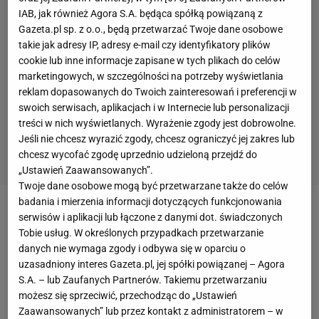
IAB, jak również Agora S.A. będąca spółką powiązaną z
Gazeta.pl sp. z o.o., będą przetwarzać Twoje dane osobowe
takie jak adresy IP, adresy e-mail czy identyfikatory plików
cookie lub inne informacje zapisane w tych plikach do celów
marketingowych, w szczególności na potrzeby wyświetlania
reklam dopasowanych do Twoich zainteresowań i preferencji w
swoich serwisach, aplikacjach i w Internecie lub personalizacji
treści w nich wyświetlanych. Wyrażenie zgody jest dobrowolne.
Jeśli nie chcesz wyrazić zgody, chcesz ograniczyć jej zakres lub
chcesz wycofać zgodę uprzednio udzieloną przejdź do
„Ustawień Zaawansowanych”.
Twoje dane osobowe mogą być przetwarzane także do celów
badania i mierzenia informacji dotyczących funkcjonowania
W tym roku Red Bull X-Fighters po raz kolejny
serwisów i aplikacji lub łączone z danymi dot. świadczonych
Tobie usług. W określonych przypadkach przetwarzanie
odbędzie się w Madrycie na legendarnej arenie
danych nie wymaga zgody i odbywa się w oparciu o
corridy Las Ventas. Na rampach zobaczymy 12
uzasadniony interes Gazeta.pl, jej spółki powiązanej – Agora
najlepszych
zawodników
na świecie, którzy będą
S.A. – lub Zaufanych Partnerów. Takiemu przetwarzaniu
możesz się sprzeciwić, przechodząc do „Ustawień
chcieli pokazać kibicom ewolucje, nad którymi
Zaawansowanych” lub przez kontakt z administratorem – w