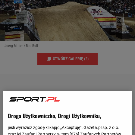
Joerg Mitter / Red Bull
OTWÓRZ GALERIĘ
(2)
Droga Użytkowniczko, Drogi Użytkowniku,
jeśli wyrazisz zgodę klikając „Akceptuję”, Gazeta.pl sp. z o.o.
oraz jej Zaufani Partnerzy, w tym [
676
] Zaufanych Partnerów