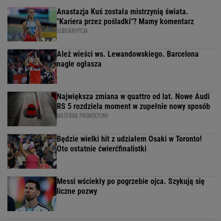
Anastazja Kuś została mistrzynią świata.
"Kariera przez pośladki"? Mamy komentarz
SUBSKRYPCJA
Ależ wieści ws. Lewandowskiego. Barcelona
nagle ogłasza
Największa zmiana w quattro od lat. Nowe Audi
RS 5 rozdziela moment w zupełnie nowy sposób
MATERIAŁ PROMOCYJNY
Będzie wielki hit z udziałem Osaki w Toronto!
Oto ostatnie ćwierćfinalistki
Messi wściekły po pogrzebie ojca. Szykują się
liczne pozwy