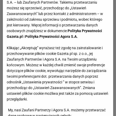
S.A. – lub Zaufanych Partnerów. Takiemu przetwarzaniu
możesz się sprzeciwić, przechodząc do „Ustawień
Zaawansowanych” lub przez kontakt z administratorem – w
zależności od zakresu sprzeciwu i podmiotu, wobec którego
jest kierowany. Więcej informacji o przetwarzaniu danych
osobowych znajdziesz w dokumencie
Polityka Prywatności
Gazeta.pl
i
Polityka Prywatności Agora S.A.
Klikając „Akceptuję” wyrażasz też zgodę na zainstalowanie i
przechowywanie plików cookie Gazeta.pl sp. z o.o., jej
Zaufanych Partnerów i Agora S.A. na Twoim urządzeniu
końcowym. Możesz w każdej chwili zmienić swoje preferencje
dotyczące plików cookie, wywołując narzędzie do zarządzania
twoimi preferencjami dot. przetwarzania danych poprzez
odnośnik „Ustawienia prywatności ” w stopce serwisu i
przechodząc do „Ustawień Zaawansowanych”. Zmiana
ustawień plików cookie możliwa jest także za pomocą ustawień
przeglądarki.
Sebastian Świderski: Miło słyszeć, kiedy się nas
docenia, ale należy pamiętać o innych. Wygrywanie
My, nasi Zaufani Partnerzy i Agora S.A. możemy przetwarzać
dane osobowe w następujących celach: