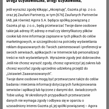
wyborów w 1989 r. to siatkarska kadra mężczyzn
jeśli wyrazisz zgodę klikając „Akceptuję”, Gazeta.pl sp. z o.o.
dała kibicom najwięcej radości ze wszystkich
oraz jej Zaufani Partnerzy, w tym [
676
] Zaufanych Partnerów
polskich drużyn?
IAB, jak również Agora S.A. będąca spółką powiązaną z
Gazeta.pl sp. z o.o., będą przetwarzać Twoje dane osobowe
takie jak adresy IP, adresy e-mail czy identyfikatory plików
cookie lub inne informacje zapisane w tych plikach do celów
marketingowych, w szczególności na potrzeby wyświetlania
reklam dopasowanych do Twoich zainteresowań i preferencji w
swoich serwisach, aplikacjach i w Internecie lub personalizacji
treści w nich wyświetlanych. Wyrażenie zgody jest dobrowolne.
Jeśli nie chcesz wyrazić zgody, chcesz ograniczyć jej zakres lub
chcesz wycofać zgodę uprzednio udzieloną przejdź do
„Ustawień Zaawansowanych”.
Twoje dane osobowe mogą być przetwarzane także do celów
badania i mierzenia informacji dotyczących funkcjonowania
serwisów i aplikacji lub łączone z danymi dot. świadczonych
Tobie usług. W określonych przypadkach przetwarzanie
danych nie wymaga zgody i odbywa się w oparciu o
uzasadniony interes Gazeta.pl, jej spółki powiązanej – Agora