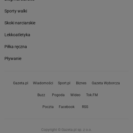
Sporty walki
Skoki narciarskie
Lekkoatletyka
Piłka ręczna
Pływanie
Gazeta.pl
Wiadomości
Sport.pl
Biznes
Gazeta Wyborcza
Buzz
Pogoda
Wideo
Tok.FM
Poczta
Facebook
RSS
Copyright © Gazeta.pl sp. z o.o.