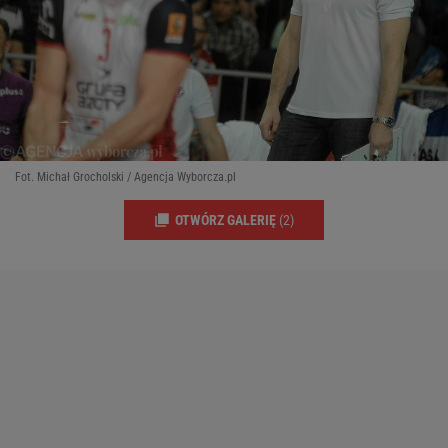
Fot. Michał Grocholski / Agencja Wyborcza.pl
OTWÓRZ GALERIĘ
(2)