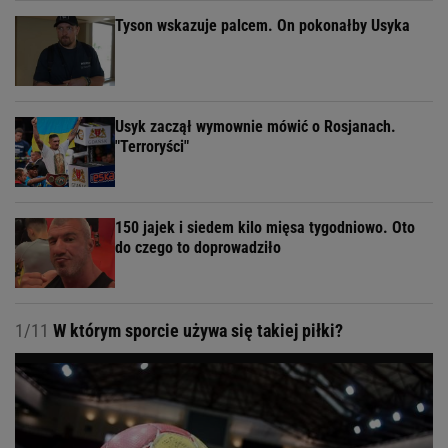
Tyson wskazuje palcem. On pokonałby Usyka
Usyk zaczął wymownie mówić o Rosjanach.
"Terroryści"
150 jajek i siedem kilo mięsa tygodniowo. Oto
do czego to doprowadziło
1/11
W którym sporcie używa się takiej piłki?