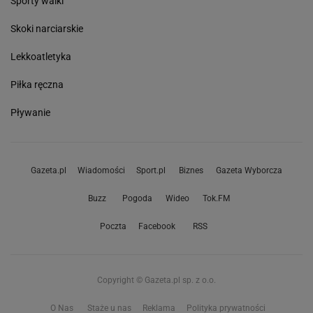
Sporty walki
Skoki narciarskie
Lekkoatletyka
Piłka ręczna
Pływanie
Gazeta.pl
Wiadomości
Sport.pl
Biznes
Gazeta Wyborcza
Buzz
Pogoda
Wideo
Tok.FM
Poczta
Facebook
RSS
Copyright © Gazeta.pl sp. z o.o.
O Nas
Staże u nas
Reklama
Polityka prywatności