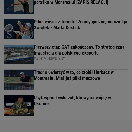
porażka w Montrealu! [ZAPIS RELACJI]
Pilne wieści z Toronto! Znamy godzinę meczu Iga
Świątek - Marta Kostiuk
Pierwszy etap GAT zakończony. To strategiczna
inwestycja dla polskiego eksportu
MATERIAŁ PROMOCYJNY
Trudno uwierzyć w to, co zrobił Hurkacz w
Montrealu. Miał już piłki meczowe
Usyk wprost wskazał, kto wygra wojnę w
Ukrainie