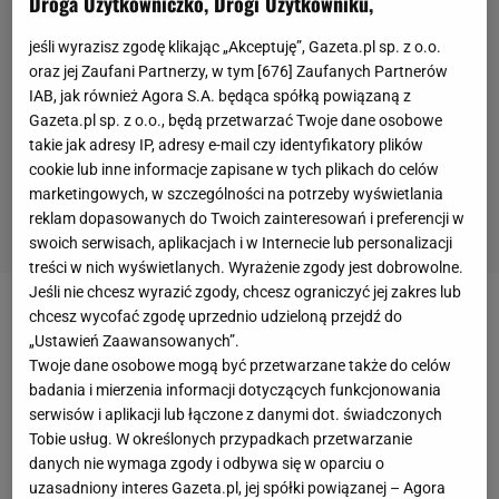
Droga Użytkowniczko, Drogi Użytkowniku,
jeśli wyrazisz zgodę klikając „Akceptuję”, Gazeta.pl sp. z o.o.
oraz jej Zaufani Partnerzy, w tym [
676
] Zaufanych Partnerów
IAB, jak również Agora S.A. będąca spółką powiązaną z
Gazeta.pl sp. z o.o., będą przetwarzać Twoje dane osobowe
takie jak adresy IP, adresy e-mail czy identyfikatory plików
cookie lub inne informacje zapisane w tych plikach do celów
marketingowych, w szczególności na potrzeby wyświetlania
reklam dopasowanych do Twoich zainteresowań i preferencji w
swoich serwisach, aplikacjach i w Internecie lub personalizacji
treści w nich wyświetlanych. Wyrażenie zgody jest dobrowolne.
Jeśli nie chcesz wyrazić zgody, chcesz ograniczyć jej zakres lub
chcesz wycofać zgodę uprzednio udzieloną przejdź do
Zobacz wideo
„Ustawień Zaawansowanych”.
Twoje dane osobowe mogą być przetwarzane także do celów
Ostatnio informowaliśmy o rekordowym
połowie
badania i mierzenia informacji dotyczących funkcjonowania
serwisów i aplikacji lub łączone z danymi dot. świadczonych
suma w
Wiśle
niedaleko Drogomyśla w
Tobie usług. W określonych przypadkach przetwarzanie
województwie Śląskim. Ale niestety tamta ryba
danych nie wymaga zgody i odbywa się w oparciu o
została zabita i skończyła jak kawałek kiełbasy - na
uzasadniony interes Gazeta.pl, jej spółki powiązanej – Agora