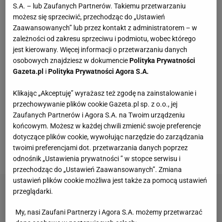
S.A. – lub Zaufanych Partnerów. Takiemu przetwarzaniu
rynnie domu jednego z dumnie pozujących łowców.
możesz się sprzeciwić, przechodząc do „Ustawień
Na dodatek okazało się, że wcale nie została
Zaawansowanych” lub przez kontakt z administratorem – w
złowiona w Wiśle, a w zbiorniku elektrowni Rybnik - o
zależności od zakresu sprzeciwu i podmiotu, wobec którego
jest kierowany. Więcej informacji o przetwarzaniu danych
czym poinformował Piotr Boufał, przewodnik
osobowych znajdziesz w dokumencie
Polityka Prywatności
wędkarski, specjalizujący się w połowie wielkich
Gazeta.pl
i
Polityka Prywatności Agora S.A.
sumów. - Nie wiem nawet jak dobrać słowa do
Klikając „Akceptuję” wyrażasz też zgodę na zainstalowanie i
takiego bestialstwa, wulgaryzmy są tutaj zbyt
przechowywanie plików cookie Gazeta.pl sp. z o.o., jej
łagodne. Gdzie my żyjemy? Nie potrafię sobie nawet
Zaufanych Partnerów i Agora S.A. na Twoim urządzeniu
wyobrazić, że można się czegoś takiego dopuścić -
końcowym. Możesz w każdej chwili zmienić swoje preferencje
mówił wtedy Boufał. A więcej o tej historii możecie
dotyczące plików cookie, wywołując narzędzie do zarządzania
twoimi preferencjami dot. przetwarzania danych poprzez
przeczytać tutaj:
odnośnik „Ustawienia prywatności ” w stopce serwisu i
przechodząc do „Ustawień Zaawansowanych”. Zmiana
ustawień plików cookie możliwa jest także za pomocą ustawień
przeglądarki.
My, nasi Zaufani Partnerzy i Agora S.A. możemy przetwarzać