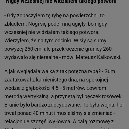
"Nigdy wcześniej nie widziałem takiego potwora"
- Gdy zobaczyłem tę rybę na powierzchni, to
zbladłem. Nogi się pode mną ugięły, bo nigdy
wcześniej nie widziałem takiego potwora.
Wierzyłem, że na tym odcinku Wisły są sumy
powyżej 250 cm, ale przekroczenie
granicy
260
wydawało się nierealne - mówi Mateusz Kalkowski.
A jak wyglądała walka z tak potężną rybą? - Sum
zaatakował z kamienistego dna, na spokojnej
wodzie z głębokości 4,5 - 5 metrów. Łowiłem
metodą wertykalną, a przynętą był pęczek rosówek.
Branie było bardzo zdecydowane. To była wojna, hol
trwał ponad 40 minut i musieliśmy się zmieniać -
relacjonuje szczęśliwy łowca. A całą rozmowę z