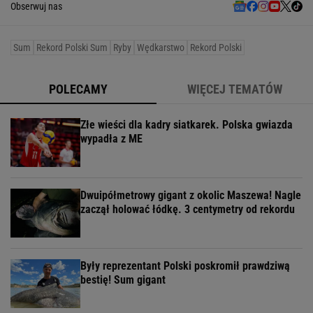
Obserwuj nas
Sum
Rekord Polski Sum
Ryby
Wędkarstwo
Rekord Polski
POLECAMY
WIĘCEJ TEMATÓW
Złe wieści dla kadry siatkarek. Polska gwiazda
wypadła z ME
Dwuipółmetrowy gigant z okolic Maszewa! Nagle
zaczął holować łódkę. 3 centymetry od rekordu
Były reprezentant Polski poskromił prawdziwą
bestię! Sum gigant