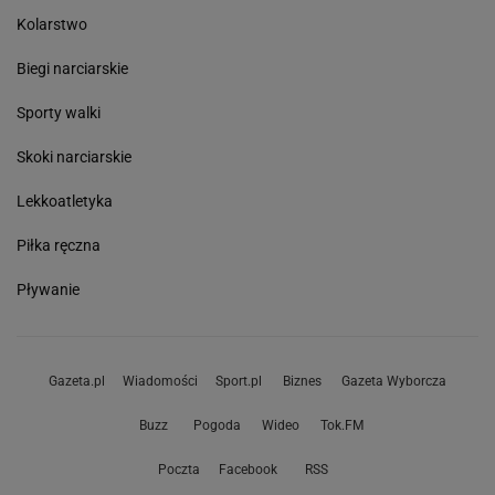
Kolarstwo
Biegi narciarskie
Sporty walki
Skoki narciarskie
Lekkoatletyka
Piłka ręczna
Pływanie
Gazeta.pl
Wiadomości
Sport.pl
Biznes
Gazeta Wyborcza
Buzz
Pogoda
Wideo
Tok.FM
Poczta
Facebook
RSS