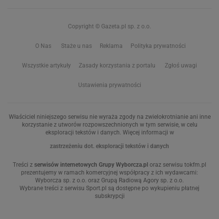
Copyright © Gazeta.pl sp. z o.o.
O Nas
Staże u nas
Reklama
Polityka prywatności
Wszystkie artykuły
Zasady korzystania z portalu
Zgłoś uwagi
Ustawienia prywatności
Właściciel niniejszego serwisu nie wyraża zgody na zwielokrotnianie ani inne
korzystanie z utworów rozpowszechnionych w tym serwisie, w celu
eksploracji tekstów i danych. Więcej informacji w
zastrzeżeniu dot. eksploracji tekstów i danych
Treści z
serwisów internetowych Grupy Wyborcza.pl
oraz serwisu tokfm.pl
prezentujemy w ramach komercyjnej współpracy z ich wydawcami:
Wyborcza sp. z o.o. oraz Grupą Radiową Agory sp. z o.o.
Wybrane treści z serwisu Sport.pl są dostępne po wykupieniu płatnej
subskrypcji