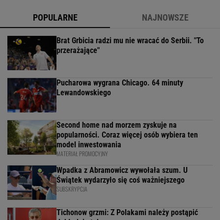
POPULARNE
NAJNOWSZE
Brat Grbicia radzi mu nie wracać do Serbii. "To
przerażające"
Pucharowa wygrana Chicago. 64 minuty
Lewandowskiego
Second home nad morzem zyskuje na
popularności. Coraz więcej osób wybiera ten
model inwestowania
MATERIAŁ PROMOCYJNY
Wpadka z Abramowicz wywołała szum. U
Świątek wydarzyło się coś ważniejszego
SUBSKRYPCJA
Tichonow grzmi: Z Polakami należy postąpić