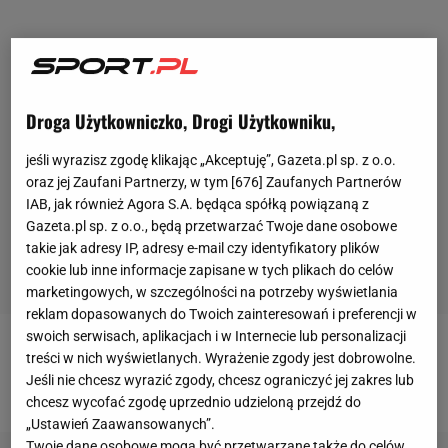
Droga Użytkowniczko, Drogi Użytkowniku,
jeśli wyrazisz zgodę klikając „Akceptuję”, Gazeta.pl sp. z o.o.
oraz jej Zaufani Partnerzy, w tym [
676
] Zaufanych Partnerów
IAB, jak również Agora S.A. będąca spółką powiązaną z
Gazeta.pl sp. z o.o., będą przetwarzać Twoje dane osobowe
takie jak adresy IP, adresy e-mail czy identyfikatory plików
cookie lub inne informacje zapisane w tych plikach do celów
marketingowych, w szczególności na potrzeby wyświetlania
reklam dopasowanych do Twoich zainteresowań i preferencji w
swoich serwisach, aplikacjach i w Internecie lub personalizacji
Tak kibicowały polskie WAGs w meczu Polska-
treści w nich wyświetlanych. Wyrażenie zgody jest dobrowolne.
Jeśli nie chcesz wyrazić zgody, chcesz ograniczyć jej zakres lub
Senegal
chcesz wycofać zgodę uprzednio udzieloną przejdź do
„Ustawień Zaawansowanych”.
Twoje dane osobowe mogą być przetwarzane także do celów