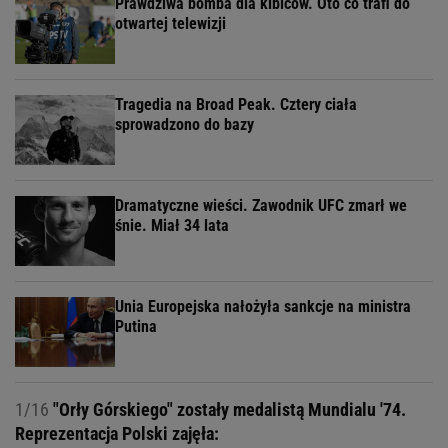
Prawdziwa bomba dla kibiców. Oto co trafi do
otwartej telewizji
Tragedia na Broad Peak. Cztery ciała
sprowadzono do bazy
Dramatyczne wieści. Zawodnik UFC zmarł we
śnie. Miał 34 lata
Unia Europejska nałożyła sankcje na ministra
Putina
1/16
"Orły Górskiego" zostały medalistą Mundialu '74.
Reprezentacja Polski zajęła: