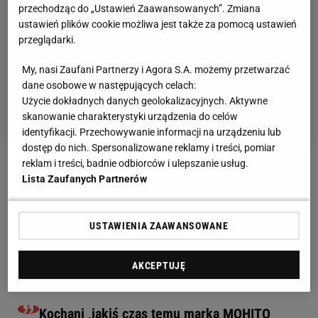
przechodząc do „Ustawień Zaawansowanych”. Zmiana
ustawień plików cookie możliwa jest także za pomocą ustawień
przeglądarki.
My, nasi Zaufani Partnerzy i Agora S.A. możemy przetwarzać
dane osobowe w następujących celach:
Użycie dokładnych danych geolokalizacyjnych. Aktywne
skanowanie charakterystyki urządzenia do celów
identyfikacji. Przechowywanie informacji na urządzeniu lub
dostęp do nich. Spersonalizowane reklamy i treści, pomiar
reklam i treści, badnie odbiorców i ulepszanie usług.
Współpraca Dominiki Grosickiej z marką Mohito
Lista Zaufanych Partnerów
Tuż przed rozpoczęciem mundialu, Dominika
USTAWIENIA ZAAWANSOWANE
Grosicka wraz z marką Mohito stworzyła kolekcję
koszulek, z których część dochodu ze sprzedaży
AKCEPTUJĘ
została przekazana na cele charytatywne.
Kochani ,jakiś czas temu marka MOHITO